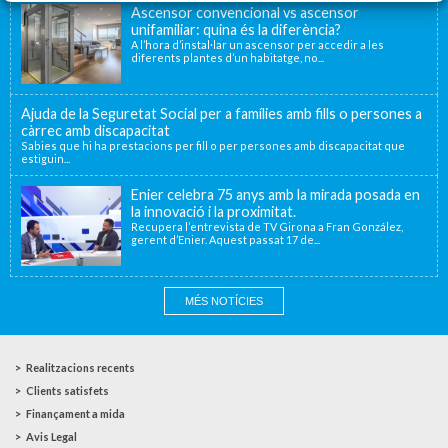
Ascensor convencional vs ascensor
unifamiliar: quina és la diferència?
A l’hora d’instal·lar un ascensor per accedir a les
diferents plantes d’un habitatge, no...
Ajuda de la Seguretat Social per a famílies amb fills o persones a
càrrec amb discapacitat
Sabies que hi ha prestacions per fill o per persones amb discapacitat que
estiguin...
Enier celebra 75 anys amb la mirada posada en
la innovació i la proximitat.
Recupera l’entrevista de TV Girona a Fran González,
gerent d’Enier. Aquest passat 17 de...
MÉS NOTÍCIES
Realitzacions recents
Clients satisfets
Finançament a mida
Avis Legal