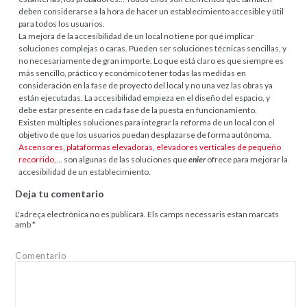
deben considerarse a la hora de hacer un establecimiento accesible y útil
para todos los usuarios.
La mejora de la accesibilidad de un local no tiene por qué implicar
soluciones complejas o caras. Pueden ser soluciones técnicas sencillas, y
no necesariamente de gran importe. Lo que está claro es que siempre es
más sencillo, práctico y económico tener todas las medidas en
consideración en la fase de proyecto del local y no una vez las obras ya
están ejecutadas. La accesibilidad empieza en el diseño del espacio, y
debe estar presente en cada fase de la puesta en funcionamiento.
Existen múltiples soluciones para integrar la reforma de un local con el
objetivo de que los usuarios puedan desplazarse de forma autónoma.
Ascensores
,
plataformas elevadoras
,
elevadores verticales de pequeño
recorrido
,… son algunas de las soluciones que
enier
ofrece para mejorar la
accesibilidad de un establecimiento.
Deja tu comentario
L'adreça electrònica no es publicarà.
Els camps necessaris estan marcats
amb
*
Comentario