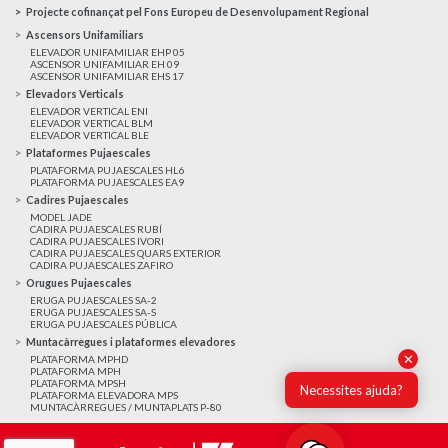
Projecte cofinançat pel Fons Europeu de Desenvolupament Regional
Ascensors Unifamiliars
ELEVADOR UNIFAMILIAR EHP 05
ASCENSOR UNIFAMILIAR EH 09
ASCENSOR UNIFAMILIAR EHS 17
Elevadors Verticals
ELEVADOR VERTICAL ENI
ELEVADOR VERTICAL BLM
ELEVADOR VERTICAL BLE
Plataformes Pujaescales
PLATAFORMA PUJAESCALES HL6
PLATAFORMA PUJAESCALES EA9
Cadires Pujaescales
MODEL JADE
CADIRA PUJAESCALES RUBÍ
CADIRA PUJAESCALES IVORI
CADIRA PUJAESCALES QUARS EXTERIOR
CADIRA PUJAESCALES ZAFIRO
Orugues Pujaescales
ERUGA PUJAESCALES SA-2
ERUGA PUJAESCALES SA-S
ERUGA PUJAESCALES PÚBLICA
Muntacàrregues i plataformes elevadores
✕
PLATAFORMA MPHD
PLATAFORMA MPH
PLATAFORMA MPSH
Necessites ajuda?
PLATAFORMA ELEVADORA MPS
MUNTACÀRREGUES / MUNTAPLATS P-80