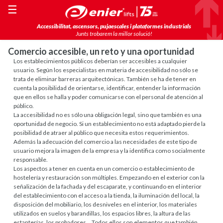
☰
Accessibilitat, ascensors, pujaescales i plataformes industrials
Junts trobarem la millor solució!
Comercio accesible, un reto y una oportunidad
Los establecimientos públicos deberían ser accesibles a cualquier
usuario. Según los especialistas en materia de accesibilidad no sólo se
trata de eliminar barreras arquitectónicas. También se ha de tener en
cuenta la posibilidad de orientarse, identificar, entender la información
que en ellos se halla y poder comunicarse con el personal de atención al
público.
La accesibilidad no es sólo una obligación legal, sino que también es una
oportunidad de negocio. Si un establecimiento no está adaptado pierde la
posibilidad de atraer al público que necesita estos requerimientos.
Además la adecuación del comercio a las necesidades de este tipo de
usuario mejora la imagen de la empresa y la identifica como socialmente
responsable.
Los aspectos a tener en cuenta en un comercio o establecimiento de
hostelería y restauración son múltiples. Empezando en el exterior con la
señalización de la fachada y del escaparate, y continuando en el interior
del establecimiento con el acceso a la tienda, la iluminación del local, la
disposición del mobiliario, los desniveles en el interior, los materiales
utilizados en suelos y barandillas, los espacios libres, la altura de las
estanterías, los probadores… Todos ellos son elementos que también