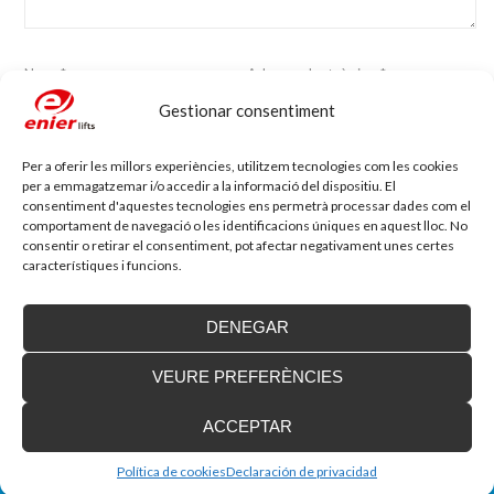
Nom
*
Adreça electrònica
*
Gestionar consentiment
Lloc web
Per a oferir les millors experiències, utilitzem tecnologies com les cookies
per a emmagatzemar i/o accedir a la informació del dispositiu. El
consentiment d'aquestes tecnologies ens permetrà processar dades com el
comportament de navegació o les identificacions úniques en aquest lloc. No
consentir o retirar el consentiment, pot afectar negativament unes certes
característiques i funcions.
DENEGAR
Blog d'accessibilitat
VEURE PREFERÈNCIES
Nova seu d’Enier a la Comunitat Valenciana
Fa uns mesos vam traslladar la nostra delegació de
ACCEPTAR
València a una nova ubicació...
Política de cookies
Declaración de privacidad