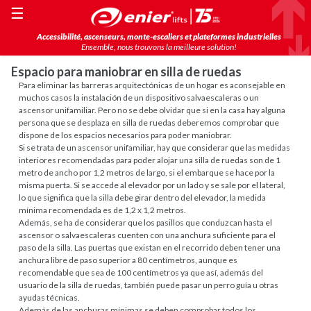
☰
Accessibilité, ascenseurs, monte-escaliers et plateformes industrielles
Ensemble, nous trouvons la meilleure solution!
Espacio para maniobrar en silla de ruedas
Para eliminar las barreras arquitectónicas de un hogar es aconsejable en
muchos casos la instalación de un dispositivo salvaescaleras o un
ascensor unifamiliar. Pero no se debe olvidar que si en la casa hay alguna
persona que se desplaza en silla de ruedas deberemos comprobar que
dispone de los espacios necesarios para poder maniobrar.
Si se trata de un ascensor unifamiliar, hay que considerar que las medidas
interiores recomendadas para poder alojar una silla de ruedas son de 1
metro de ancho por 1,2 metros de largo, si el embarque se hace por la
misma puerta. Si se accede al elevador por un lado y se sale por el lateral,
lo que significa que la silla debe girar dentro del elevador, la medida
mínima recomendada es de 1,2 x 1,2 metros.
Además, se ha de considerar que los pasillos que conduzcan hasta el
ascensor o salvaescaleras cuenten con una anchura suficiente para el
paso de la silla. Las puertas que existan en el recorrido deben tener una
anchura libre de paso superior a 80 centímetros, aunque es
recomendable que sea de 100 centímetros ya que así, además del
usuario de la silla de ruedas, también puede pasar un perro guía u otras
ayudas técnicas.
Además de las anchuras mínimas se deben comprobar todos los