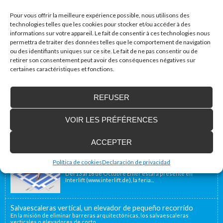
Site web
Pour vous offrir la meilleure expérience possible, nous utilisons des
technologies telles que les cookies pour stocker et/ou accéder à des
informations sur votre appareil. Le fait de consentir à ces technologies nous
permettra de traiter des données telles que le comportement de navigation
ou des identifiants uniques sur ce site. Le fait de ne pas consentir ou de
retirer son consentement peut avoir des conséquences négatives sur
certaines caractéristiques et fonctions.
Accessibilité Blog
REFUSER
Nous installons des plates-formes élévatrices
pour les personnes à mobilité réduite, y
VOIR LES PRÉFÉRENCES
compris en France
Notre emplacement géographique proche de la
frontière française, à 40 minutes, nous permet d’offrir...
ACCEPTER
Enier estará presente en Interlift, la feria líder
Política de cookies
Declaración de privacidad
en el mundo
Del 13 al 16 de Octubre Enier estará presente en
Interlift (www.interlift.de), la feria...
Salvaescaleras vertical, un elevador de pequeño recorrido
En la misión de eliminar barreras arquitectónicas, los salvaescaleras
verticales o elevadores de corto...