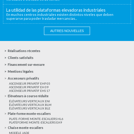
La utilidad de las plataformas elevadoras industriales
En muchos centros industriales existen distintos niveles que deben
superarse para poder trasladar mercancías...
AUTRES NOUVELLES
Réalisations récentes
Clients satisfaits
Financement sur-mesure
Mentions légales
Ascenseurs privatifs
ASCENSEUR PRIVATIF EHP 05
ASCENSEUR PRIVATIF EH 09
ASCENSEUR PRIVATIF EHS 17
Elévateurs à course réduite
ÉLÉVATEURS VERTICAUX ENI
ÉLÉVATEURS VERTICAUX BLM
ÉLÉVATEURS VERTICAUX BLE
Plate-forme monte-escaliers
PLATE-FORME MONTE-ESCALIERS HL6
PLATEFORME MONTE-ESCALIERS EA9
Chaise monte-escaliers
MODÈLE JADE