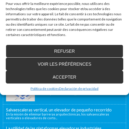
Pour vous offrir la meilleure expérience possible, nous utilisons des
technologies telles que les cookies pour stocker et/ou accéder à des
informations sur votre appareil. Le fait de consentir à ces technologies nous
permettra de traiter des données telles que le comportement de navigation
ou des identifiants uniques sur ce site. Le fait de ne pas consentir ou de
retirer son consentement peut avoir des conséquences négatives sur
certaines caractéristiques et fonctions.
Accessibilité Blog
REFUSER
Nous installons des plates-formes élévatrices
pour les personnes à mobilité réduite, y
compris en France
VOIR LES PRÉFÉRENCES
Notre emplacement géographique proche de la
frontière française, à 40 minutes, nous permet d’offrir...
ACCEPTER
Enier estará presente en Interlift, la feria líder
en el mundo
Política de cookies
Declaración de privacidad
Del 13 al 16 de Octubre Enier estará presente en
Interlift (www.interlift.de), la feria...
Salvaescaleras vertical, un elevador de pequeño recorrido
En la misión de eliminar barreras arquitectónicas, los salvaescaleras
verticales o elevadores de corto...
La utilidad de las plataformas elevadoras industriales