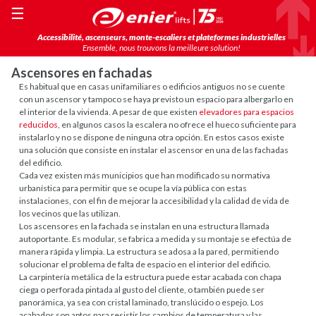
☰
Accessibilité, ascenseurs, monte-escaliers et plateformes industrielles
Ensemble, nous trouvons la meilleure solution!
Ascensores en fachadas
Es habitual que en casas unifamiliares o edificios antiguos no se cuente
con un ascensor y tampoco se haya previsto un espacio para albergarlo en
el interior de la vivienda. A pesar de que existen
elevadores para espacios
reducidos
, en algunos casos la escalera no ofrece el hueco suficiente para
instalarlo y no se dispone de ninguna otra opción. En estos casos existe
una solución que consiste en instalar el ascensor en una de las fachadas
del edificio.
Cada vez existen más municipios que han modificado su normativa
urbanística para permitir que se ocupe la vía pública con estas
instalaciones, con el fin de mejorar la accesibilidad y la calidad de vida de
los vecinos que las utilizan.
Los ascensores en la fachada se instalan en una estructura llamada
autoportante. Es modular, se fabrica a medida y su montaje se efectúa de
manera rápida y limpia. La estructura se adosa a la pared, permitiendo
solucionar el problema de falta de espacio en el interior del edificio.
La carpintería metálica de la estructura puede estar acabada con chapa
ciega o perforada pintada al gusto del cliente, o también puede ser
panorámica, ya sea con cristal laminado, translúcido o espejo. Los
acabados son aptos para resistir los cambios de temperatura y las