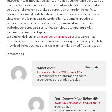
autoportante. Es modular, se fabrica a medida y su montaje se efectúa de
manera rápida y limpia. La estructura se adosa a la pared, permitiendo
solucionar el problema de falta de espacio en el interior del edificio.
La carpintería metálica de la estructura puede estar acabada con chapa
ciega o perforada pintada al gusto del cliente, o también puede ser
panorámica, ya sea con cristal laminado, translúcido o espejo. Los
acabados son aptos para resistir los cambios de temperatura y las
inclemencias meteorológicas.
La solución de instalar un
ascensor en la fachada
está cada vez más
extendida, y permite la supresión de barreras arquitectónicas y facilita la
movilidad de los vecinos de las casas unifamiliares y edificios antiguos.
Comentarios
Isabel
dice:
Responder
15 de noviembre de 2017 a las 21:17
Por fabor necesito información sobre
ascensores de fachadas.Gracias.
Dpt. Comercial de Reine
Responder
dice:
16 de noviembre de 2017 a las 10:31
Buenos días,
Nos ponemos en contacto con