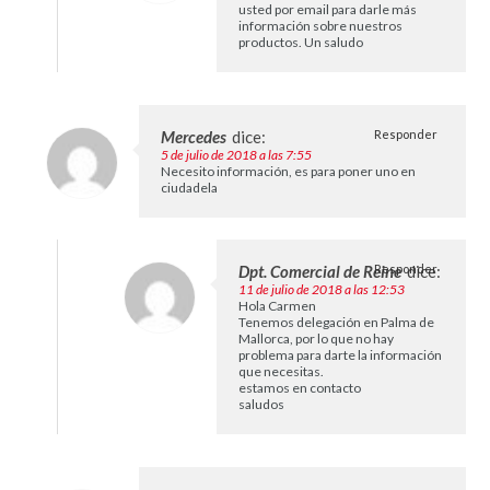
usted por email para darle más
información sobre nuestros
productos. Un saludo
Mercedes
dice:
Responder
5 de julio de 2018 a las 7:55
Necesito información, es para poner uno en
ciudadela
Dpt. Comercial de Reine
Responder
dice:
11 de julio de 2018 a las 12:53
Hola Carmen
Tenemos delegación en Palma de
Mallorca, por lo que no hay
problema para darte la información
que necesitas.
estamos en contacto
saludos