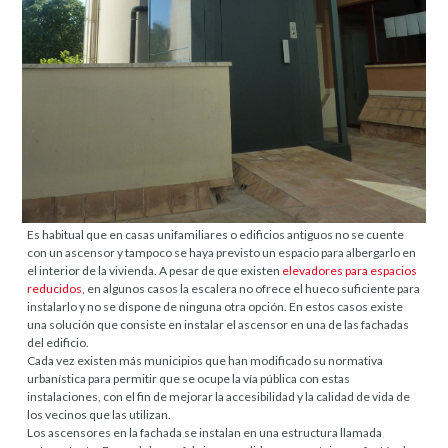
Es habitual que en casas unifamiliares o edificios antiguos no se cuente
con un ascensor y tampoco se haya previsto un espacio para albergarlo en
el interior de la vivienda. A pesar de que existen
elevadores para espacios
reducidos
, en algunos casos la escalera no ofrece el hueco suficiente para
instalarlo y no se dispone de ninguna otra opción. En estos casos existe
una solución que consiste en instalar el ascensor en una de las fachadas
del edificio.
Cada vez existen más municipios que han modificado su normativa
urbanística para permitir que se ocupe la vía pública con estas
instalaciones, con el fin de mejorar la accesibilidad y la calidad de vida de
los vecinos que las utilizan.
Los ascensores en la fachada se instalan en una estructura llamada