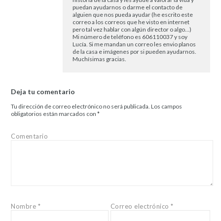
puedan ayudarnos o darme el contacto de
alguien que nos pueda ayudar (he escrito este
correo a los correos que he visto en internet
pero tal vez hablar con algún director o algo…)
Mi número de teléfono es 606110037 y soy
Lucía. Si me mandan un correo les envio planos
de la casa e imágenes por si pueden ayudarnos.
Muchísimas gracias.
Deja tu comentario
Tu dirección de correo electrónico no será publicada.
Los campos
obligatorios están marcados con
*
Comentario
Nombre
*
Correo electrónico
*