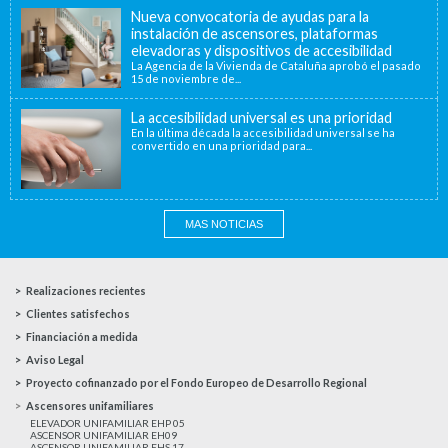
Nueva convocatoria de ayudas para la
instalación de ascensores, plataformas
elevadoras y dispositivos de accesibilidad
La Agencia de la Vivienda de Cataluña aprobó el pasado
15 de noviembre de...
La accesibilidad universal es una prioridad
En la última década la accesibilidad universal se ha
convertido en una prioridad para...
MAS NOTICIAS
Realizaciones recientes
Clientes satisfechos
Financiación a medida
Aviso Legal
Proyecto cofinanzado por el Fondo Europeo de Desarrollo Regional
Ascensores unifamiliares
ELEVADOR UNIFAMILIAR EHP 05
ASCENSOR UNIFAMILIAR EH09
ASCENSOR UNIFAMILIAR EHS 17