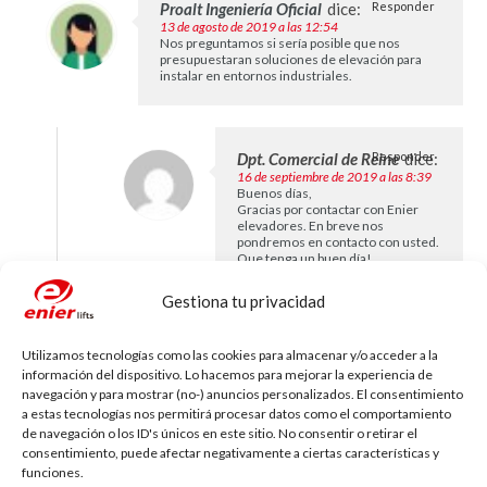
Proalt Ingeniería Oficial
dice:
Responder
13 de agosto de 2019 a las 12:54
Nos preguntamos si sería posible que nos
presupuestaran soluciones de elevación para
instalar en entornos industriales.
Dpt. Comercial de Reine
Responder
dice:
16 de septiembre de 2019 a las 8:39
Buenos días,
Gracias por contactar con Enier
elevadores. En breve nos
pondremos en contacto con usted.
Que tenga un buen día!
Gestiona tu privacidad
Lucia
dice:
Responder
Utilizamos tecnologías como las cookies para almacenar y/o acceder a la
23 de mayo de 2021 a las 16:47
información del dispositivo. Lo hacemos para mejorar la experiencia de
Hola, soy de Santander, les escribo porque
navegación y para mostrar (no-) anuncios personalizados. El consentimiento
nuestra hija de 6 años se ha quedado parapléjica
a estas tecnologías nos permitirá procesar datos como el comportamiento
por un herpes, estuvo en coma 23 días en
de navegación o los ID's únicos en este sitio. No consentir o retirar el
octubre, 3 meses en UCI y estamos viviendo
ahora en Toledo en el Hospital.
consentimiento, puede afectar negativamente a ciertas características y
Tenemos que hacerla una casita adaptada en San
funciones.
Sebastian de Garabandal (Cantabria) Hemos