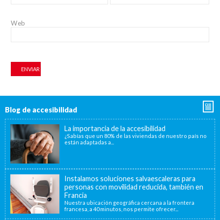
Web
Blog de accesibilidad
La importancia de la accesibilidad
¿Sabías que un 80% de las viviendas de nuestro país no
están adaptadas a...
Instalamos soluciones salvaescaleras para
personas con movilidad reducida, también en
Francia
Nuestra ubicación geográfica cercana a la frontera
francesa, a 40 minutos, nos permite ofrecer...