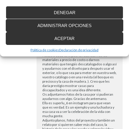
comprado un bosque que es lo más barato que
hemos encontrado y la casa estará elevada
DENEGAR
porque el terreno tiene mucha pendiente.
Va a ser una casita de madera que la hemos
prometido fruto de mucho esfuerzo.
ADMINISTRAR OPCIONES
Inicialmente no habíamos pensado ponerla un
elevador porque es encarecer mucho los
costes. El arquitecto nos ha dicho que podría
ACEPTAR
ponerse en la fachada que suba a la parte de
arriba y también que baje al jardín que está
debajo de la casa nos ponemos en contacto con
Política de cookies
Declaración de privacidad
vosotros por ello.
Nuestra duda es si podrían abaratarnos los
materiales a precio de costo o darnos
materiales que tengáis descatalogados o algo así
y ayudarnos con el diseño para después usar el
exterior, o lo que sea para meter en vuestra web,
vuestro catálogo o en una revista (el bosque es
precioso y la casa de madera. ). Creo que les
daría prestigio mostrar casas para
discapacitados y es una idea diferente.
Os adjuntamos fotos de la casa por si pudieran
ayudarnos con algo. Gracias de antemano.
Ella es superlu_6 en instagram para que vean
que es verdad. Es un ejemplo y una luchadora y
esa casa va a ser la celebración de la vida con
mucha gente.
Adjunto planos, fotos del proyecto y también un
relato por si quieren saber más del caso, la
historia de la casa y les ayude a valorar la vida y