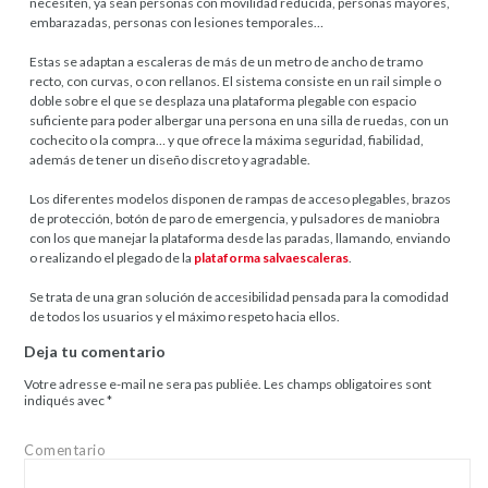
necesiten, ya sean personas con movilidad reducida, personas mayores,
embarazadas, personas con lesiones temporales…
Estas se adaptan a escaleras de más de un metro de ancho de tramo
recto, con curvas, o con rellanos. El sistema consiste en un rail simple o
doble sobre el que se desplaza una plataforma plegable con espacio
suficiente para poder albergar una persona en una silla de ruedas, con un
cochecito o la compra… y que ofrece la máxima seguridad, fiabilidad,
además de tener un diseño discreto y agradable.
Los diferentes modelos disponen de rampas de acceso plegables, brazos
de protección, botón de paro de emergencia, y pulsadores de maniobra
con los que manejar la plataforma desde las paradas, llamando, enviando
o realizando el plegado de la
plataforma salvaescaleras
.
Se trata de una gran solución de accesibilidad pensada para la comodidad
de todos los usuarios y el máximo respeto hacia ellos.
Deja tu comentario
Votre adresse e-mail ne sera pas publiée.
Les champs obligatoires sont
indiqués avec
*
Comentario