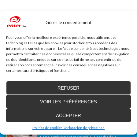
Gérer le consentement
Nom
*
Mail
*
Pour vous offrir la meilleure expérience possible, nous utilisons des
technologies telles que les cookies pour stocker et/ou accéder à des
informations sur votre appareil. Le fait de consentir à ces technologies nous
permettra de traiter des données telles que le comportement de navigation
Site web
ou des identifiants uniques sur ce site. Le fait de ne pas consentir ou de
retirer son consentement peut avoir des conséquences négatives sur
certaines caractéristiques et fonctions.
REFUSER
VOIR LES PRÉFÉRENCES
Accessibilité Blog
ACCEPTER
Nous installons des plates-formes élévatrices
pour les personnes à mobilité réduite, y
Política de cookies
Declaración de privacidad
compris en France
Notre emplacement géographique proche de la