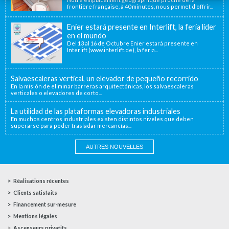
frontière française, à 40 minutes, nous permet d’offrir...
Enier estará presente en Interlift, la feria líder
en el mundo
Del 13 al 16 de Octubre Enier estará presente en
Interlift (www.interlift.de), la feria...
Salvaescaleras vertical, un elevador de pequeño recorrido
En la misión de eliminar barreras arquitectónicas, los salvaescaleras
verticales o elevadores de corto...
La utilidad de las plataformas elevadoras industriales
En muchos centros industriales existen distintos niveles que deben
superarse para poder trasladar mercancías...
AUTRES NOUVELLES
Réalisations récentes
Clients satisfaits
Financement sur-mesure
Mentions légales
Ascenseurs privatifs