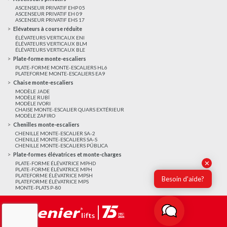
ASCENSEUR PRIVATIF EHP 05
ASCENSEUR PRIVATIF EH 09
ASCENSEUR PRIVATIF EHS 17
Elévateurs à course réduite
ÉLÉVATEURS VERTICAUX ENI
ÉLÉVATEURS VERTICAUX BLM
ÉLÉVATEURS VERTICAUX BLE
Plate-forme monte-escaliers
PLATE-FORME MONTE-ESCALIERS HL6
PLATEFORME MONTE-ESCALIERS EA9
Chaise monte-escaliers
MODÈLE JADE
MODÈLE RUBÍ
MODÈLE IVORI
CHAISE MONTE-ESCALIER QUARS EXTÉRIEUR
MODÈLE ZAFIRO
Chenilles monte-escaliers
CHENILLE MONTE-ESCALIER SA-2
CHENILLE MONTE-ESCALIERS SA-S
CHENILLE MONTE-ESCALIERS PÚBLICA
Plate-formes élévatrices et monte-charges
✕
PLATE-FORME ÉLÉVATRICE MPHD
PLATE-FORME ÉLÉVATRICE MPH
PLATEFORME ÉLÉVATRICE MPSH
Besoin d'aide?
PLATEFORME ÉLÉVATRICE MPS
MONTE-PLATS P-80