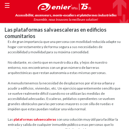
☰
Accessibilité, ascenseurs, monte-escaliers et plateformes industrielles
Ensemble, nous trouvons la meilleure solution!
Las plataformas salvaescaleras en edificios
comunitarios
Es de gran importancia que una persona con movilidad reducida adapte su
hogar correctamente y de forma segura a sus necesidades de
accesibilidad y movilidad para su máxima comodidad.
No obstante, es cierto que en nuestro día a día, y lejos de nuestro
entorno, nos encontramos con un gran número de barreras
arquitectónicas que restan autonomía a estas mismas personas.
A menudo tenemos la necesidad de desplazarnos por el área urbana y
acudir a edificios, viviendas, etc. Un ejercicio aparentemente sencillo que
se vuelve realmente difícil cuando no se utilizan las medidas de
accesibilidad adecuadas. Escaleras, peldaños o pendientes se vuelven
grandes obstáculos para las personas mayores o con silla de ruedas e
impiden que estas puedan realizar una vida normal.
Las
plataformas salvaescaleras
son una solución muy útil para facilitar la
entrada y salida de cualquier inmueble público a esas personas que lo