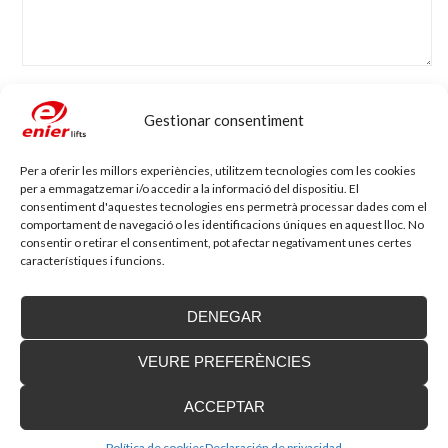
Nom
*
Adreça electrònica
*
Gestionar consentiment
Per a oferir les millors experiències, utilitzem tecnologies com les cookies
Lloc web
per a emmagatzemar i/o accedir a la informació del dispositiu. El
consentiment d'aquestes tecnologies ens permetrà processar dades com el
comportament de navegació o les identificacions úniques en aquest lloc. No
consentir o retirar el consentiment, pot afectar negativament unes certes
característiques i funcions.
DENEGAR
Blog d'accessibilitat
VEURE PREFERÈNCIES
Nova seu d’Enier a la Comunitat Valenciana
ACCEPTAR
Fa uns mesos vam traslladar la nostra delegació de
València a una nova ubicació...
Política de cookies
Declaración de privacidad