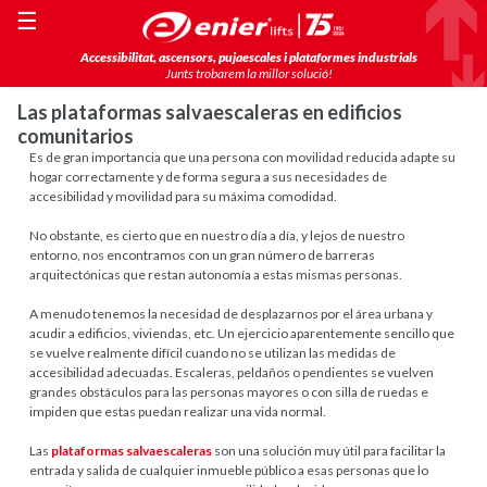
☰
Accessibilitat, ascensors, pujaescales i plataformes industrials
Junts trobarem la millor solució!
Las plataformas salvaescaleras en edificios
comunitarios
Es de gran importancia que una persona con movilidad reducida adapte su
hogar correctamente y de forma segura a sus necesidades de
accesibilidad y movilidad para su máxima comodidad.
No obstante, es cierto que en nuestro día a día, y lejos de nuestro
entorno, nos encontramos con un gran número de barreras
arquitectónicas que restan autonomía a estas mismas personas.
A menudo tenemos la necesidad de desplazarnos por el área urbana y
acudir a edificios, viviendas, etc. Un ejercicio aparentemente sencillo que
se vuelve realmente difícil cuando no se utilizan las medidas de
accesibilidad adecuadas. Escaleras, peldaños o pendientes se vuelven
grandes obstáculos para las personas mayores o con silla de ruedas e
impiden que estas puedan realizar una vida normal.
Las
plataformas salvaescaleras
son una solución muy útil para facilitar la
entrada y salida de cualquier inmueble público a esas personas que lo