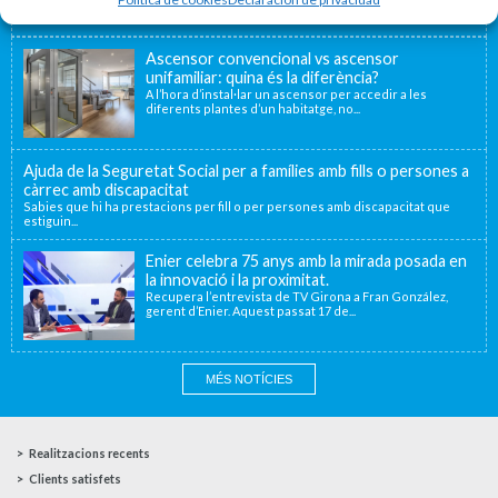
Ascensor convencional vs ascensor
unifamiliar: quina és la diferència?
A l’hora d’instal·lar un ascensor per accedir a les
diferents plantes d’un habitatge, no...
Ajuda de la Seguretat Social per a famílies amb fills o persones a
càrrec amb discapacitat
Sabies que hi ha prestacions per fill o per persones amb discapacitat que
estiguin...
Enier celebra 75 anys amb la mirada posada en
la innovació i la proximitat.
Recupera l’entrevista de TV Girona a Fran González,
gerent d’Enier. Aquest passat 17 de...
MÉS NOTÍCIES
Realitzacions recents
Clients satisfets