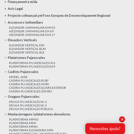
Finançament a mida
Avis Legal
Projecte cofinançat pel Fons Europeu de Desenvolupament Regional
Ascensors Unifamiliars
ELEVADOR UNIFAMILIAR EHP 05
ASCENSOR UNIFAMILIAR EH 09
ASCENSOR UNIFAMILIAR EHS 17
Elevadors Verticals
ELEVADOR VERTICAL ENI
ELEVADOR VERTICAL BLM
ELEVADOR VERTICAL BLE
Plataformes Pujaescales
PLATAFORMA PUJAESCALES HL6
PLATAFORMA PUJAESCALES EA9
Cadires Pujaescales
MODEL JADE
CADIRA PUJAESCALES RUBÍ
CADIRA PUJAESCALES IVORI
CADIRA PUJAESCALES QUARS EXTERIOR
CADIRA PUJAESCALES ZAFIRO
Orugues Pujaescales
ERUGA PUJAESCALES SA-2
ERUGA PUJAESCALES SA-S
ERUGA PUJAESCALES PÚBLICA
Muntacàrregues i plataformes elevadores
✕
PLATAFORMA MPHD
PLATAFORMA MPH
PLATAFORMA MPSH
Necessites ajuda?
PLATAFORMA ELEVADORA MPS
MUNTACÀRREGUES / MUNTAPLATS P-80