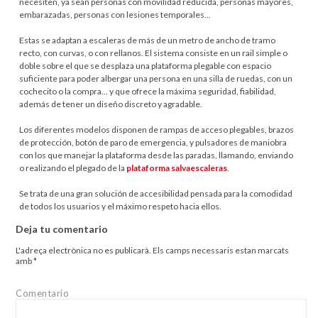
necesiten, ya sean personas con movilidad reducida, personas mayores,
embarazadas, personas con lesiones temporales…
Estas se adaptan a escaleras de más de un metro de ancho de tramo
recto, con curvas, o con rellanos. El sistema consiste en un rail simple o
doble sobre el que se desplaza una plataforma plegable con espacio
suficiente para poder albergar una persona en una silla de ruedas, con un
cochecito o la compra… y que ofrece la máxima seguridad, fiabilidad,
además de tener un diseño discreto y agradable.
Los diferentes modelos disponen de rampas de acceso plegables, brazos
de protección, botón de paro de emergencia, y pulsadores de maniobra
con los que manejar la plataforma desde las paradas, llamando, enviando
o realizando el plegado de la
plataforma salvaescaleras
.
Se trata de una gran solución de accesibilidad pensada para la comodidad
de todos los usuarios y el máximo respeto hacia ellos.
Deja tu comentario
L'adreça electrònica no es publicarà.
Els camps necessaris estan marcats
amb
*
Comentario