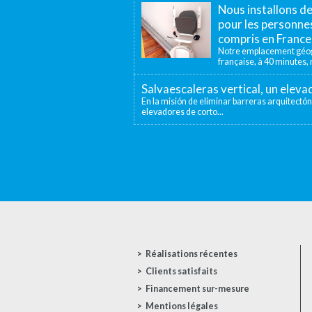
Nous installons d
pour les personnes
compris en France
Notre emplacement géogr
française, à 40 minutes, n
Salvaescaleras vertical, un elev
En la misión de eliminar barreras arquitectón
elevadores de corto...
Réalisations récentes
Clients satisfaits
Financement sur-mesure
Mentions légales