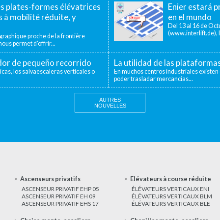
es plates-formes élévatrices
Enier estará pr
 à mobilité réduite, y
en el mundo
Del 13 al 16 de Octu
(www.interlift.de), l
aphique proche de la frontière
ous permet d’offrir...
ador de pequeño recorrido
La utilidad de las plataforma
icas, los salvaescaleras verticales o
En muchos centros industriales existen 
poder trasladar mercancías...
AUTRES
NOUVELLES
Ascenseurs privatifs
Elévateurs à course réduite
ASCENSEUR PRIVATIF EHP 05
ÉLÉVATEURS VERTICAUX ENI
ASCENSEUR PRIVATIF EH 09
ÉLÉVATEURS VERTICAUX BLM
ASCENSEUR PRIVATIF EHS 17
ÉLÉVATEURS VERTICAUX BLE