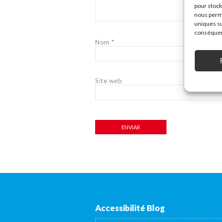
pour stock
nous perme
uniques su
conséquenc
Nom
*
Site web
Accessibilité Blog