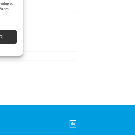
hnologies
fiants
R