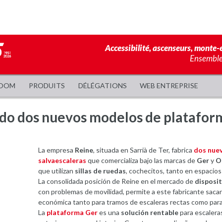
Accessibilité, ascenseurs, monte-e
Ensemble,
OOM
PRODUITS
DÉLÉGATIONS
WEB ENTREPRISE
do dos nuevos modelos de platafor
La empresa
Reine
, situada en Sarrià de Ter, fabrica
dos nue
salvaescaleras
que comercializa bajo las marcas de
Ger
y
O
que utilizan
sillas de ruedas
, cochecitos, tanto en espacios
La consolidada posición de Reine en el mercado de
disposit
con problemas de movilidad, permite a este fabricante sacar
económica tanto para tramos de escaleras rectas como para 
La
plataforma Ger
es una
solución rentable
para escaleras