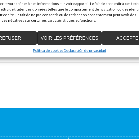
er et/ou accéder à des informations sur votre appareil. Le fait de consentir à ces tec
ttra de traiter des données telles que le comportement de navigation ou des identi
r ce site. Le fait de ne pas consentir ou de retirer son consentement peut avoir des
es négatives sur certaines caractéristiques et fonctions.
Mail
*
REFUSER
VOIR LES PRÉFÉRENCES
ACCEPTE
Política de cookies
Declaración de privacidad