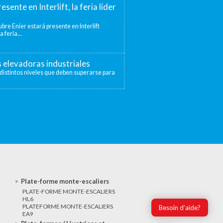
esente en Interlift, la feria líder
bre Enier estará presente en Interlift
a feria...
s elevadoras industriales
distintos niveles que deben superarse para
Plate-forme monte-escaliers
PLATE-FORME MONTE-ESCALIERS
HL6
PLATEFORME MONTE-ESCALIERS
Besoin d'aide?
EA9