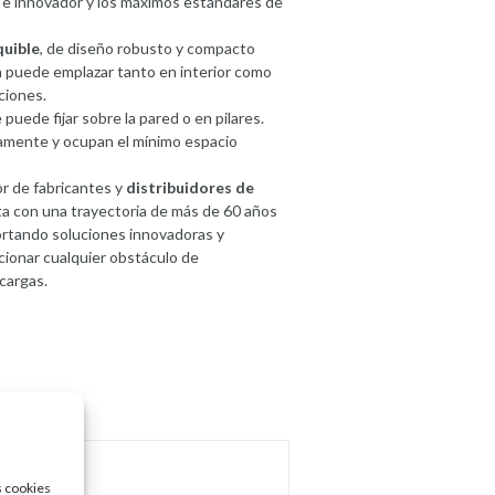
 e innovador y los máximos estándares de
quible
, de diseño robusto y compacto
én puede emplazar tanto en interior como
ciones.
puede fijar sobre la pared o en pilares.
camente y ocupan el mínimo espacio
r de fabricantes y
distribuidores de
ta con una trayectoria de más de 60 años
ortando soluciones innovadoras y
cionar cualquier obstáculo de
 cargas.
s cookies