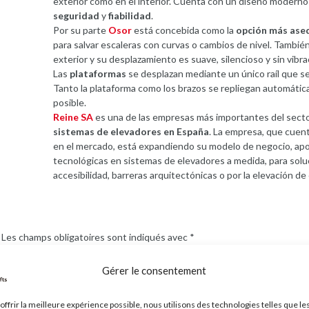
exterior como en el interior. Cuenta con un diseño moderno
seguridad
y
fiabilidad
.
Por su parte
Osor
está concebida como la
opción más ase
para salvar escaleras con curvas o cambios de nivel. Tambi
exterior y su desplazamiento es suave, silencioso y sin vibra
Las
plataformas
se desplazan mediante un único raíl que se 
Tanto la plataforma como los brazos se repliegan automáti
posible.
Reine SA
es una de las empresas más importantes del secto
sistemas de elevadores en España
. La empresa, que cuen
en el mercado, está expandiendo su modelo de negocio, ap
tecnológicas en sistemas de elevadores a medida, para solu
accesibilidad, barreras arquitectónicas o por la elevación de
Les champs obligatoires sont indiqués avec
*
Gérer le consentement
offrir la meilleure expérience possible, nous utilisons des technologies telles que le