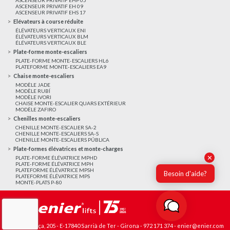
ASCENSEUR PRIVATIF EH 09
ASCENSEUR PRIVATIF EHS 17
Elévateurs à course réduite
ÉLÉVATEURS VERTICAUX ENI
ÉLÉVATEURS VERTICAUX BLM
ÉLÉVATEURS VERTICAUX BLE
Plate-forme monte-escaliers
PLATE-FORME MONTE-ESCALIERS HL6
PLATEFORME MONTE-ESCALIERS EA9
Chaise monte-escaliers
MODÈLE JADE
MODÈLE RUBÍ
MODÈLE IVORI
CHAISE MONTE-ESCALIER QUARS EXTÉRIEUR
MODÈLE ZAFIRO
Chenilles monte-escaliers
CHENILLE MONTE-ESCALIER SA-2
CHENILLE MONTE-ESCALIERS SA-S
CHENILLE MONTE-ESCALIERS PÚBLICA
Plate-formes élévatrices et monte-charges
✕
PLATE-FORME ÉLÉVATRICE MPHD
PLATE-FORME ÉLÉVATRICE MPH
PLATEFORME ÉLÉVATRICE MPSH
Besoin d'aide?
PLATEFORME ÉLÉVATRICE MPS
MONTE-PLATS P-80
Avda. França, 205 - E-17840 Sarrià de Ter - Girona -
972 171 374
-
enier@enier.com