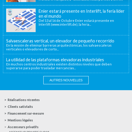
Enier estará presente en Interlift, la feria líder
en el mundo
Del 13 al 16 de Octubre Enier estará presente en
Interlift (www.interlift.de), la feria...
Salvaescaleras vertical, un elevador de pequeño recorrido
En la misión de eliminar barreras arquitectónicas, los salvaescaleras
verticales o elevadores de corto...
La utilidad de las plataformas elevadoras industriales
En muchos centros industriales existen distintos niveles que deben
superarse para poder trasladar mercancías...
AUTRES NOUVELLES
Réalisations récentes
Clients satisfaits
Financement sur-mesure
Mentions légales
Ascenseurs privatifs
ASCENSEUR PRIVATIF EHP 05