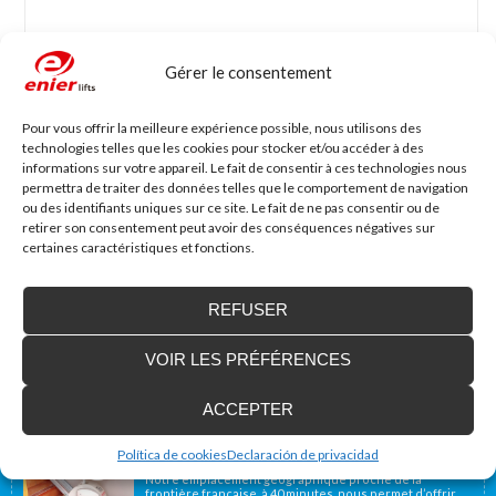
Gérer le consentement
Nom
*
Mail
*
Pour vous offrir la meilleure expérience possible, nous utilisons des
technologies telles que les cookies pour stocker et/ou accéder à des
informations sur votre appareil. Le fait de consentir à ces technologies nous
Site web
permettra de traiter des données telles que le comportement de navigation
ou des identifiants uniques sur ce site. Le fait de ne pas consentir ou de
retirer son consentement peut avoir des conséquences négatives sur
certaines caractéristiques et fonctions.
REFUSER
VOIR LES PRÉFÉRENCES
Accessibilité Blog
ACCEPTER
Nous installons des plates-formes élévatrices
pour les personnes à mobilité réduite, y
Política de cookies
Declaración de privacidad
compris en France
Notre emplacement géographique proche de la
frontière française, à 40 minutes, nous permet d’offrir...