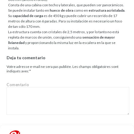
Consta de una cabina con techo y laterales, que pueden ser panorámicos.
Se puede instalar tanto en
hueco de obra
como en
estructura acristalada
.
Su
capacidad de carga
es de 450 kg y puede cubrir un recorrido de 17
metros de altura con 6 paradas. Para su instalación es necesario un foso
de tan sólo 170 mm.
La estructura cuenta con cristales de 2,5 metros, y por lo tanto no está
repleta de marcos de unión, consiguiendo una
sensación de mayor
livianedad
y proporcionando la misma luz en la escalera en la que se
instala.
Deja tu comentario
Votre adresse e-mail ne sera pas publiée.
Les champs obligatoires sont
indiqués avec
*
Comentario
Nom
*
Mail
*