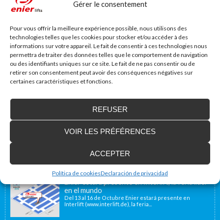
Gérer le consentement
Site web
Pour vous offrir la meilleure expérience possible, nous utilisons des
technologies telles que les cookies pour stocker et/ou accéder à des
informations sur votre appareil. Le fait de consentir à ces technologies nous
permettra de traiter des données telles que le comportement de navigation
ou des identifiants uniques sur ce site. Le fait de ne pas consentir ou de
retirer son consentement peut avoir des conséquences négatives sur
certaines caractéristiques et fonctions.
REFUSER
Accessibilité Blog
VOIR LES PRÉFÉRENCES
Nous installons des plates-formes élévatrices
pour les personnes à mobilité réduite, y
compris en France
ACCEPTER
Notre emplacement géographique proche de la
frontière française, à 40 minutes, nous permet d’offrir...
Política de cookies
Declaración de privacidad
Enier estará presente en Interlift, la feria líder
en el mundo
Del 13 al 16 de Octubre Enier estará presente en
Interlift (www.interlift.de), la feria...