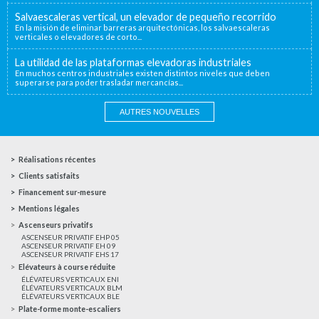
Salvaescaleras vertical, un elevador de pequeño recorrido
En la misión de eliminar barreras arquitectónicas, los salvaescaleras
verticales o elevadores de corto...
La utilidad de las plataformas elevadoras industriales
En muchos centros industriales existen distintos niveles que deben
superarse para poder trasladar mercancías...
AUTRES NOUVELLES
Réalisations récentes
Clients satisfaits
Financement sur-mesure
Mentions légales
Ascenseurs privatifs
ASCENSEUR PRIVATIF EHP 05
ASCENSEUR PRIVATIF EH 09
ASCENSEUR PRIVATIF EHS 17
Elévateurs à course réduite
ÉLÉVATEURS VERTICAUX ENI
ÉLÉVATEURS VERTICAUX BLM
ÉLÉVATEURS VERTICAUX BLE
Plate-forme monte-escaliers