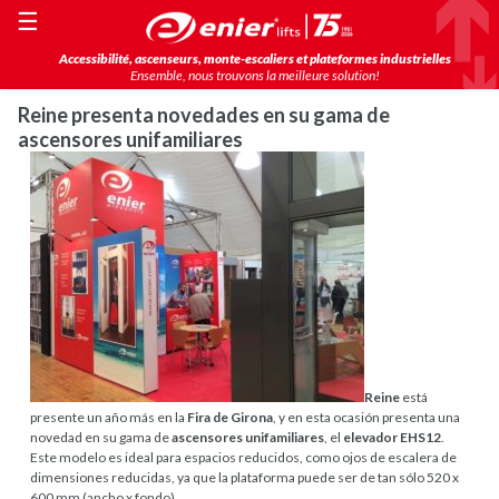
☰
Accessibilité, ascenseurs, monte-escaliers et plateformes industrielles
Ensemble, nous trouvons la meilleure solution!
Reine presenta novedades en su gama de
ascensores unifamiliares
Reine
está
presente un año más en la
Fira de Girona
, y en esta ocasión presenta una
novedad en su gama de
ascensores unifamiliares
, el
elevador EHS12
.
Este modelo es ideal para espacios reducidos, como ojos de escalera de
dimensiones reducidas, ya que la plataforma puede ser de tan sólo 520 x
600 mm (ancho x fondo).