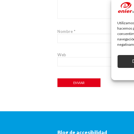
Utilizamos
hacemos pa
Nombre
*
consentim
navegación
negativame
Web
Blog de accesibilidad