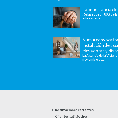
La importancia de 
¿Sabías que un 80% de la
adaptadas a...
Nueva convocatori
instalación de as
elevadoras y dispo
La Agencia de la Viviend
noviembre de...
Realizaciones recientes
Clientes satisfechos