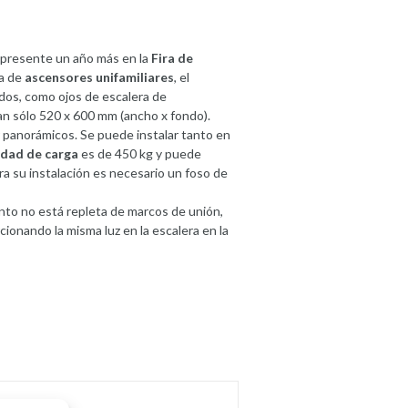
presente un año más en la
Fira de
ma de
ascensores unifamiliares
, el
idos, como ojos de escalera de
an sólo 520 x 600 mm (ancho x fondo).
 panorámicos. Se puede instalar tanto en
idad de carga
es de 450 kg y puede
ra su instalación es necesario un foso de
anto no está repleta de marcos de unión,
ionando la misma luz en la escalera en la