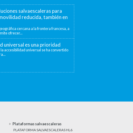
luciones salvaescaleras para
movilidad reducida, también en
eográfica cercana a la frontera francesa, a
mite ofrecer...
ad universal es una prioridad
 la accesibilidad universal se ha convertido
a...
Plataformas salvaescaleras
PLATAFORMA SALVAESCALERAS HL6