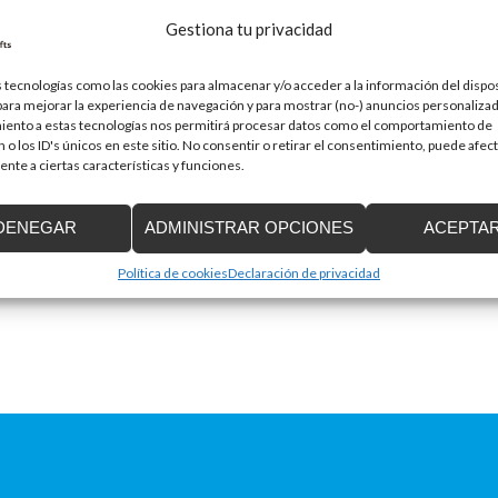
Gestiona tu privacidad
 tecnologías como las cookies para almacenar y/o acceder a la información del dispos
ra mejorar la experiencia de navegación y para mostrar (no-) anuncios personalizad
Correo electrónico
*
iento a estas tecnologías nos permitirá procesar datos como el comportamiento de
 o los ID's únicos en este sitio. No consentir o retirar el consentimiento, puede afec
nte a ciertas características y funciones.
DENEGAR
ADMINISTRAR OPCIONES
ACEPTA
Política de cookies
Declaración de privacidad