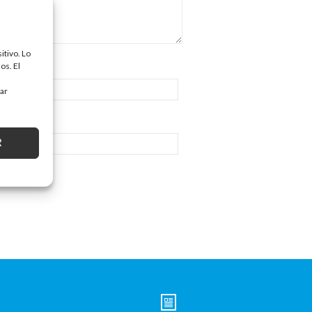
itivo. Lo
os. El
tar
R