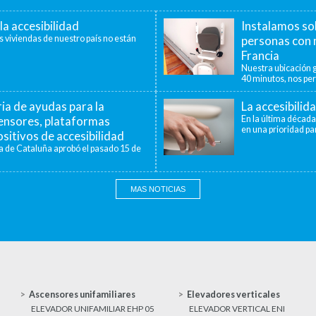
la accesibilidad
Instalamos so
s viviendas de nuestro país no están
personas con 
Francia
Nuestra ubicación g
40 minutos, nos per
a de ayudas para la
La accesibilid
censores, plataformas
En la última década
en una prioridad par
sitivos de accesibilidad
a de Cataluña aprobó el pasado 15 de
MAS NOTICIAS
Ascensores unifamiliares
Elevadores verticales
ELEVADOR UNIFAMILIAR EHP 05
ELEVADOR VERTICAL ENI