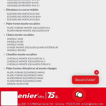
ASCENSEUR PRIVATIF EH 09
ASCENSEUR PRIVATIF EHS 17
Elévateurs à course réduite
ÉLÉVATEURS VERTICAUX ENI
ÉLÉVATEURS VERTICAUX BLM
ÉLÉVATEURS VERTICAUX BLE
Plate-forme monte-escaliers
PLATE-FORME MONTE-ESCALIERS HL6
PLATEFORME MONTE-ESCALIERS EA9
Chaise monte-escaliers
MODÈLE JADE
MODÈLE RUBÍ
MODÈLE IVORI
CHAISE MONTE-ESCALIER QUARS EXTÉRIEUR
MODÈLE ZAFIRO
Chenilles monte-escaliers
CHENILLE MONTE-ESCALIER SA-2
CHENILLE MONTE-ESCALIERS SA-S
CHENILLE MONTE-ESCALIERS PÚBLICA
Plate-formes élévatrices et monte-charges
✕
PLATE-FORME ÉLÉVATRICE MPHD
PLATE-FORME ÉLÉVATRICE MPH
PLATEFORME ÉLÉVATRICE MPSH
Besoin d'aide?
PLATEFORME ÉLÉVATRICE MPS
MONTE-PLATS P-80
Avda. França, 205 - E-17840 Sarrià de Ter - Girona -
972 171 374
-
enier@enier.com