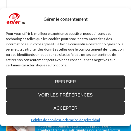
Gérer le consentement
Nom
*
Mail
*
Pour vous offrir la meilleure expérience possible, nous utilisons des
technologies telles que les cookies pour stocker et/ou accéder à des
informations sur votre appareil. Le fait de consentir à ces technologies nous
Site web
permettra de traiter des données telles que le comportement de navigation
ou des identifiants uniques sur ce site. Le fait de ne pas consentir ou de
retirer son consentement peut avoir des conséquences négatives sur
certaines caractéristiques et fonctions.
REFUSER
VOIR LES PRÉFÉRENCES
Accessibilité Blog
ACCEPTER
Nous installons des plates-formes élévatrices
pour les personnes à mobilité réduite, y
Política de cookies
Declaración de privacidad
compris en France
Notre emplacement géographique proche de la
frontière française, à 40 minutes, nous permet d’offrir...