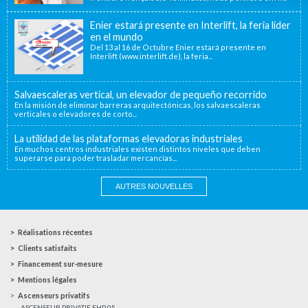
Enier estará presente en Interlift, la feria líder
en el mundo
Del 13 al 16 de Octubre Enier estará presente en
Interlift (www.interlift.de), la feria...
Salvaescaleras vertical, un elevador de pequeño recorrido
En la misión de eliminar barreras arquitectónicas, los salvaescaleras
verticales o elevadores de corto...
La utilidad de las plataformas elevadoras industriales
En muchos centros industriales existen distintos niveles que deben
superarse para poder trasladar mercancías...
AUTRES NOUVELLES
Réalisations récentes
Clients satisfaits
Financement sur-mesure
Mentions légales
Ascenseurs privatifs
ASCENSEUR PRIVATIF EHP 05