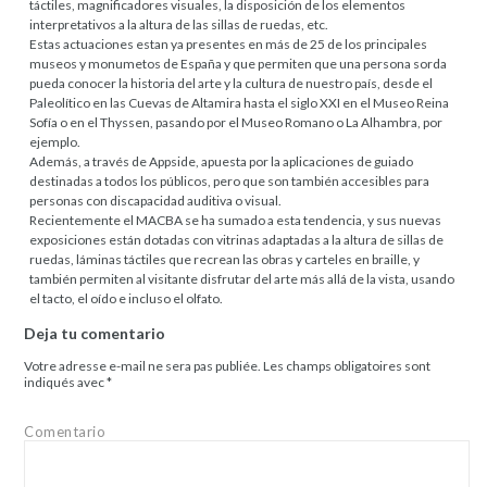
táctiles, magnificadores visuales, la disposición de los elementos
interpretativos a la altura de las sillas de ruedas, etc.
Estas actuaciones estan ya presentes en más de 25 de los principales
museos y monumetos de España y que permiten que una persona sorda
pueda conocer la historia del arte y la cultura de nuestro país, desde el
Paleolítico en las Cuevas de Altamira hasta el siglo XXI en el Museo Reina
Sofía o en el Thyssen, pasando por el Museo Romano o La Alhambra, por
ejemplo.
Además, a través de Appside, apuesta por la aplicaciones de guiado
destinadas a todos los públicos, pero que son también accesibles para
personas con discapacidad auditiva o visual.
Recientemente el MACBA se ha sumado a esta tendencia, y sus nuevas
exposiciones están dotadas con vitrinas adaptadas a la altura de sillas de
ruedas, láminas táctiles que recrean las obras y carteles en braille, y
también permiten al visitante disfrutar del arte más allá de la vista, usando
el tacto, el oído e incluso el olfato.
Deja tu comentario
Votre adresse e-mail ne sera pas publiée.
Les champs obligatoires sont
indiqués avec
*
Comentario