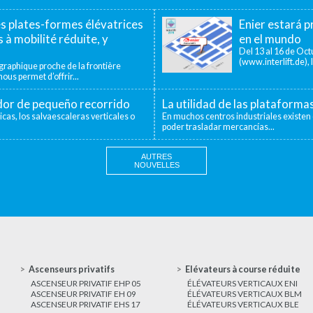
es plates-formes élévatrices
Enier estará pr
 à mobilité réduite, y
en el mundo
Del 13 al 16 de Octu
(www.interlift.de), l
aphique proche de la frontière
ous permet d’offrir...
ador de pequeño recorrido
La utilidad de las plataforma
icas, los salvaescaleras verticales o
En muchos centros industriales existen 
poder trasladar mercancías...
AUTRES
NOUVELLES
Ascenseurs privatifs
Elévateurs à course réduite
ASCENSEUR PRIVATIF EHP 05
ÉLÉVATEURS VERTICAUX ENI
ASCENSEUR PRIVATIF EH 09
ÉLÉVATEURS VERTICAUX BLM
ASCENSEUR PRIVATIF EHS 17
ÉLÉVATEURS VERTICAUX BLE