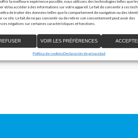
offrir la meilleure expérience possible, nous utilisons des technologies telles que le
er et/ou accéder à des informations sur votre appareil. Le fait de consentir à ces tec
ttra de traiter des données telles que le comportement de navigation ou des identi
r ce site. Le fait de ne pas consentir ou de retirer son consentement peut avoir des
es négatives sur certaines caractéristiques et fonctions.
Mail
*
REFUSER
VOIR LES PRÉFÉRENCES
ACCEPTE
Política de cookies
Declaración de privacidad