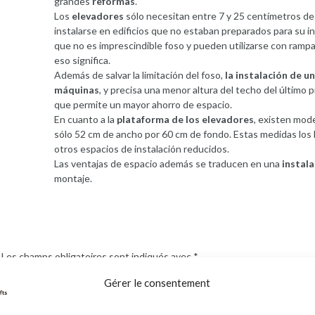
grandes
reformas
.
Los
elevadores
sólo necesitan entre 7 y 25 centímetros de
instalarse en edificios que no estaban preparados para su i
que no es imprescindible foso y pueden utilizarse con rampa
eso significa.
Además de salvar la limitación del foso,
la instalación de u
máquinas
, y precisa una menor altura del techo del último 
que permite un mayor ahorro de espacio.
En cuanto a la
plataforma de los elevadores
, existen mod
sólo 52 cm de ancho por 60 cm de fondo. Estas medidas los 
otros espacios de instalación reducidos.
Las ventajas de espacio además se traducen en una
instal
montaje.
Les champs obligatoires sont indiqués avec
*
Gérer le consentement