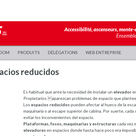
Accessibilité, ascenseurs, monte-e
Ensemble,
OOM
PRODUITS
DÉLÉGATIONS
WEB ENTREPRISE
acios reducidos
Es habitual que ante la necesidad de instalar un
elevador
en
Propietarios aparezcan problemas de espacio que planteen
Los
espacios reducidos
pueden afectar al hueco de la escale
maquinaria o al escape superior de cabina. Por suerte, cada
evitar los inconvenientes del espacio.
Plataformas, fosos, maquinarias y estructuras
cada vez m
elevadores
en espacios donde hasta hace poco era imposibl