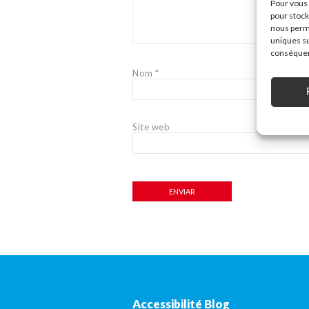
Pour vous 
pour stock
nous perme
uniques su
conséquenc
Nom
*
Site web
Accessibilité Blog