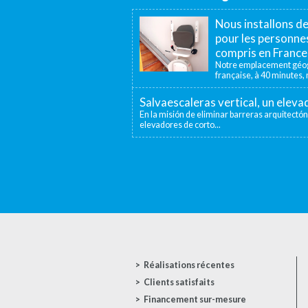
Nous installons d
pour les personnes
compris en France
Notre emplacement géogr
française, à 40 minutes, n
Salvaescaleras vertical, un elev
En la misión de eliminar barreras arquitectón
elevadores de corto...
Réalisations récentes
Clients satisfaits
Financement sur-mesure