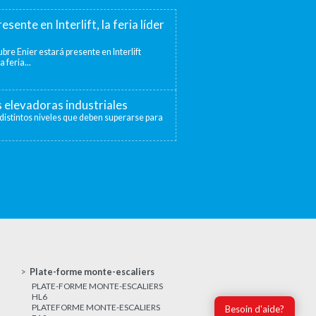
esente en Interlift, la feria líder
bre Enier estará presente en Interlift
a feria...
s elevadoras industriales
distintos niveles que deben superarse para
Plate-forme monte-escaliers
PLATE-FORME MONTE-ESCALIERS
HL6
PLATEFORME MONTE-ESCALIERS
Besoin d'aide?