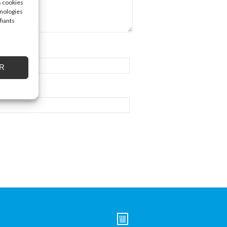
s cookies
hnologies
fiants
R