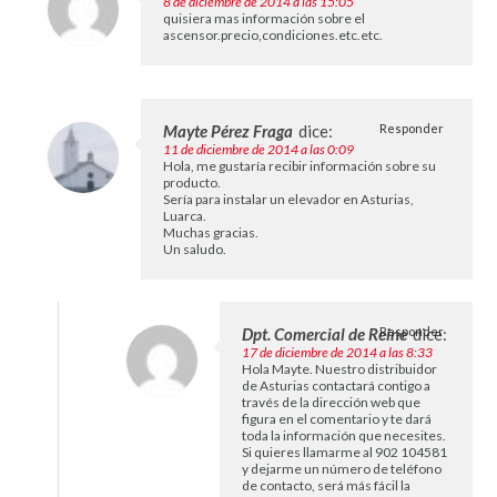
8 de diciembre de 2014 a las 15:05
quisiera mas información sobre el
ascensor.precio,condiciones.etc.etc.
Mayte Pérez Fraga
dice:
Responder
11 de diciembre de 2014 a las 0:09
Hola, me gustaría recibir información sobre su
producto.
Sería para instalar un elevador en Asturias,
Luarca.
Muchas gracias.
Un saludo.
Dpt. Comercial de Reine
Responder
dice:
17 de diciembre de 2014 a las 8:33
Hola Mayte. Nuestro distribuidor
de Asturias contactará contigo a
través de la dirección web que
figura en el comentario y te dará
toda la información que necesites.
Si quieres llamarme al 902 104581
y dejarme un número de teléfono
de contacto, será más fácil la