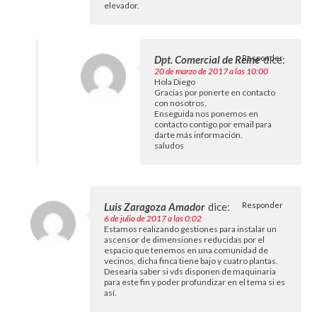
elevador.
Dpt. Comercial de Reine
Responder
dice:
20 de marzo de 2017 a las 10:00
Hola Diego
Gracias por ponerte en contacto
con nosotros.
Enseguida nos ponemos en
contacto contigo por email para
darte más información.
saludos
Luis Zaragoza Amador
dice:
Responder
6 de julio de 2017 a las 0:02
Estamos realizando gestiones para instalar un
ascensor de dimensiones reducidas por el
espacio que tenemos en una comunidad de
vecinos, dicha finca tiene bajo y cuatro plantas.
Desearía saber si vds disponen de maquinaria
para este fin y poder profundizar en el tema si es
así.