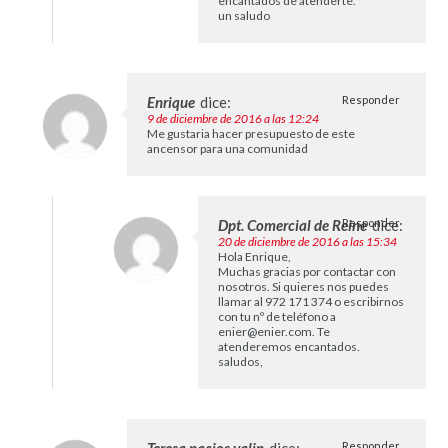
encantados de atenderte.
un saludo
Enrique
dice:
Responder
9 de diciembre de 2016 a las 12:24
Me gustaria hacer presupuesto de este
ancensor para una comunidad
Dpt. Comercial de Reine
Responder
dice:
20 de diciembre de 2016 a las 15:34
Hola Enrique,
Muchas gracias por contactar con
nosotros. Si quieres nos puedes
llamar al 972 171 374 o escribirnos
con tu nº de teléfono a
enier@enier.com
. Te
atenderemos encantados.
saludos,
Responder