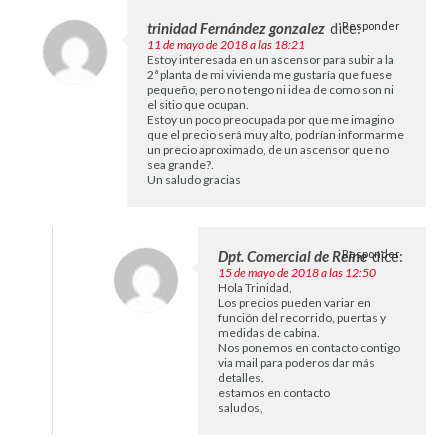
trinidad Fernández gonzalez
dice:
Responder
11 de mayo de 2018 a las 18:21
Estoy interesada en un ascensor para subir a la
2ª planta de mi vivienda me gustaría que fuese
pequeño, pero no tengo ni idea de como son ni
el sitio que ocupan.
Estoy un poco preocupada por que me imagino
que el precio será muy alto, podrían informarme
un precio aproximado, de un ascensor que no
sea grande?.
Un saludo gracias
Dpt. Comercial de Reine
Responder
dice:
15 de mayo de 2018 a las 12:50
Hola Trinidad,
Los precios pueden variar en
función del recorrido, puertas y
medidas de cabina.
Nos ponemos en contacto contigo
via mail para poderos dar más
detalles.
estamos en contacto
saludos,