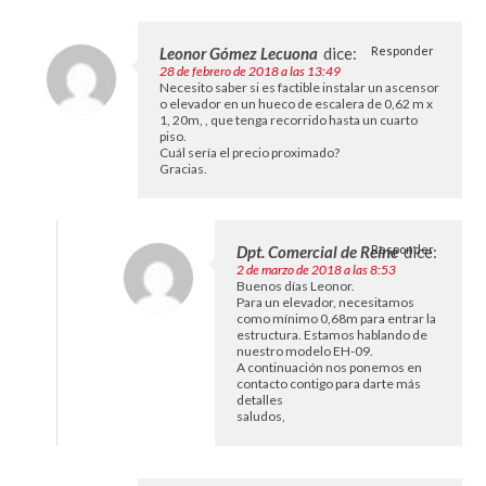
Leonor Gómez Lecuona
dice:
Responder
28 de febrero de 2018 a las 13:49
Necesito saber si es factible instalar un ascensor
o elevador en un hueco de escalera de 0,62 m x
1, 20m, , que tenga recorrido hasta un cuarto
piso.
Cuál sería el precio proximado?
Gracias.
Dpt. Comercial de Reine
Responder
dice:
2 de marzo de 2018 a las 8:53
Buenos días Leonor.
Para un elevador, necesitamos
como mínimo 0,68m para entrar la
estructura. Estamos hablando de
nuestro modelo EH-09.
A continuación nos ponemos en
contacto contigo para darte más
detalles
saludos,