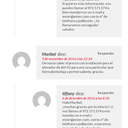
Si quieres más información, nos
puedes llamar al 972 171 374 o
bien mandarnos un e-mail a
enier@enier.com
con tu nº de
teléfono y población. ¡ te
llamaremos enseguida!
saludos
Maribel
dice:
Responder
9 de noviembre de 2016 a las 22:24
Desearia saber el precio con instalacion para el
elevador de 60×52 para una casa particular que
tiene planta baja y primera planta. gracias.
tiffany
dice:
Responder
6 de diciembre de 2016 a las 8:32
Hola Maribel,
¡muchas gracias por tu interés! si
nos llamas al 972 171 374 o nos
mandas un e-mail a
enier@enier.com
, con tu nº de
teléfono y población, estaremos