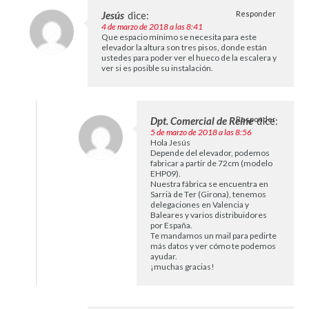
Jesús
dice:
Responder
4 de marzo de 2018 a las 8:41
Que espacio mínimo se necesita para este
elevador la altura son tres pisos, donde están
ustedes para poder ver el hueco de la escalera y
ver si es posible su instalación.
Dpt. Comercial de Reine
Responder
dice:
5 de marzo de 2018 a las 8:56
Hola Jesús
Depende del elevador, podemos
fabricar a partir de 72cm (modelo
EHP09).
Nuestra fábrica se encuentra en
Sarrià de Ter (Girona), tenemos
delegaciones en Valencia y
Baleares y varios distribuidores
por España.
Te mandamos un mail para pedirte
más datos y ver cómo te podemos
ayudar.
¡muchas gracias!