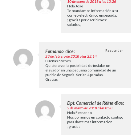
10 de enero de 2018 a las 10:26
Hola Jose
Te mandamos información a tu
correo electrónico enseguida.
¡gracias por escribirnos!
saludos,
Fernando
dice:
Responder
23 de febrero de 2018 a las 22:14
Buenas noches.
Quisiera ver la posibilidad de instalar un
elevador en una pequeña comunidad de un
pueblo de Segovia. Serian 4 paradas.
Gracias
Dpt. Comercial de Reine
Responder
dice:
2 de marzo de 2018 a las 8:28
Hola Fernando
Nos ponemos en contacto contigo
para darte más información.
¡gracias!