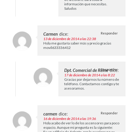
información que necesitas.
Saludos
Carmen
dice:
Responder
13 de diciembre de 2014 a las 22:38
Hola me gustaría saber más y precio gracias
movil633336412
Dpt. Comercial de Reine
Responder
dice:
17 de diciembre de 2014 a las 8:22
Gracias por dejarnos tu número de
teléfono. Contactamos contigo y te
asesoramos.
carmen
dice:
Responder
16 de diciembre de 2014 a las 19:36
Hola acabo de ver lo de los ascensores para poco
espacio. Aunque mi pregunta es la siguiente:
Es un edificio de 4 planta, por la escalera no es