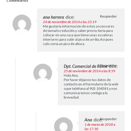
Comentarios
ana herrera
dice:
Responder
24 de noviembre de 2014 a las 23:19
Me gustaría información de estos ascensores
de tamaño reducido y saber precio.Sería para
colocar en una casa que tiene unas escaleras
interiores para subir al piso de arriba.Así pues
solo sería un piso de altura.
Dpt. Comercial de Reine
Responder
dice:
25 de noviembre de 2014 a las 8:59
Hola Ana.
Por favor déjanos tus datos de
contacto en el formulario de la web
o por teléfono al 902 104581 y nos
comunicaremos contigo a la
brevedad.
Ana
dice:
Responder
1 de marzo de 2018 a
las 17:30