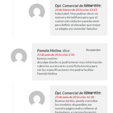
Dpt. Comercial de Reine
Responder
dice:
24 de febrero de 2016 a las 13:25
hola Isabel. Nos podrías decir un
número de teléfono para que el
comercial contacte y pueda venir
para definir el elevador que mejor
se adapte a tu vivienda? Saludos
Pamela Molina
dice:
Responder
23 de junio de 2016 a las 2:50
buenas noches
disculpe donde se podría tener mas información
sobre los ascensores o una ficha técnica para
ver las especificaciones me podría facilitar.
Pamela Molina
Dpt. Comercial de Reine
Responder
dice:
23 de junio de 2016 a las 16:30
Buenas tardes, puede consultar
los modelos disponibles en
nuestra página web y rellenar el
formulario, y con mucho gusto