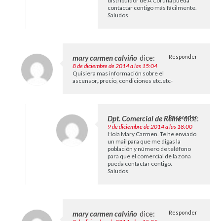
distribuidor de A Coruña pueda
contactar contigo más fácilmente.
Saludos
mary carmen calviño
dice:
Responder
8 de diciembre de 2014 a las 15:04
Quisiera mas información sobre el
ascensor,.precio, condiciones etc.etc-
Dpt. Comercial de Reine
Responder
dice:
9 de diciembre de 2014 a las 18:00
Hola Mary Carmen. Te he enviado
un mail para que me digas la
población y número de teléfono
para que el comercial de la zona
pueda contactar contigo.
Saludos
mary carmen calviño
dice:
Responder