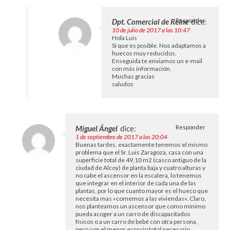
Dpt. Comercial de Reine
Responder
dice:
10 de julio de 2017 a las 10:47
Hola Luis
Sí que es posible. Nos adaptamos a
huecos muy reducidos.
Enseguida te enviamos un e-mail
con más información.
Muchas gracias
saludos
Miguel Ángel
dice:
Responder
1 de septiembre de 2017 a las 20:04
Buenas tardes, exactamente tenemos el mismo
problema que el Sr. Luis Zaragoza, casa con una
superficie total de 49,10 m2 (casco antiguo de la
ciudad de Alcoy) de planta baja y cuatro alturas y
no cabe el ascensor en la escalera, lo tenemos
que integrar en el interior de cada una de las
plantas, por lo que cuanto mayor es el hueco que
necesita mas «comemos a las viviendas». Claro,
nos planteamos un ascensor que como mínimo
pueda acoger a un carro de discapacitados
físicos o a un carro de bebé con otra persona ,
pero con el menor espacio total necesario