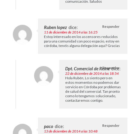
comunicación. Saludos
Ruben lopez
dice:
Responder
11 de diciembre de 2014 a las 16:25
Estoy interesado en los ascensores reducidos
para una comunidad con poco espacio, estoy en
córdoba, tenéis alguna delegación aquí? Gracias
Dpt. Comercial de Reine
Responder
dice:
22 de diciembre de 2014 a las 18:54
Hola Rubén, Lo siento pero en
estos momentos no podemos dar
servicio en Córdoba por problemas
de salud del comercial. Tan pronto
como lo tengamos solucionado,
contactaremos contigo.
paco
dice:
Responder
13 de diciembre de 2014 a las 10:48