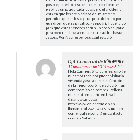
posible ponerlo o eso creo,pero en el primer
piso hay un patio a cada lado ,pero el problema
está en que los dos vecinos del mismo no
permiten que se les coja un poco del patio,por
que dicen que es privativo,¿ se podría hacer algo
para que estos señores sedan un poco del patio
para poner dicho ascensor?, este subiría hasta la
azotea. Por favor espero su contestación
Dpt. Comercial de Reine
Responder
dice:
17 de diciembre de 2014 a las 8:21
Hola Carmen. Si tu quieres, uno de
nuestros técnicos puede visitar la
vivienda y asesorarte en función
de la mejor opción de solución, sin
compromiso de compra. Rellena
nuestro formulario en la web
dejando tus datos
http://www.enier.com
o bien
llámanos al 902 104581 y nuestro
comercial se pondrá en contacto
contigo. Saludos