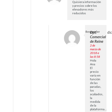
Quisiera información
y precios sobre los
elevadores más
reducidos
Responder
Dpt.
di
Comercial
de Reine
2 de
marzo de
2018 a
las 8:58
Hola
Ana
El
precio
varia en
función
de las
paradas,
los
acabados,
la
medida
de la
plataforma…