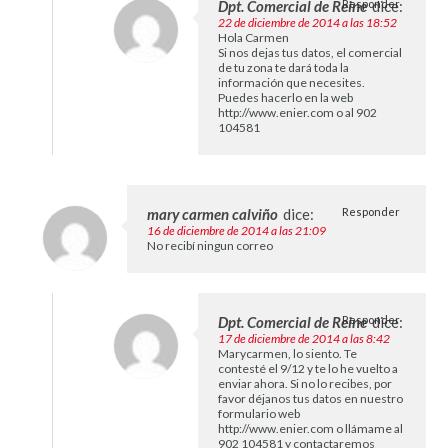
Dpt. Comercial de Reine
Responder
dice:
22 de diciembre de 2014 a las 18:52
Hola Carmen
Si nos dejas tus datos, el comercial
de tu zona te dará toda la
información que necesites.
Puedes hacerlo en la web
http://www.enier.com
o al 902
104581
mary carmen calviño
dice:
Responder
16 de diciembre de 2014 a las 21:09
No recibí ningun correo
Dpt. Comercial de Reine
Responder
dice:
17 de diciembre de 2014 a las 8:42
Marycarmen, lo siento. Te
contesté el 9/12 y te lo he vuelto a
enviar ahora. Si no lo recibes, por
favor déjanos tus datos en nuestro
formulario web
http://www.enier.com
o llámame al
902 104581 y contactaremos