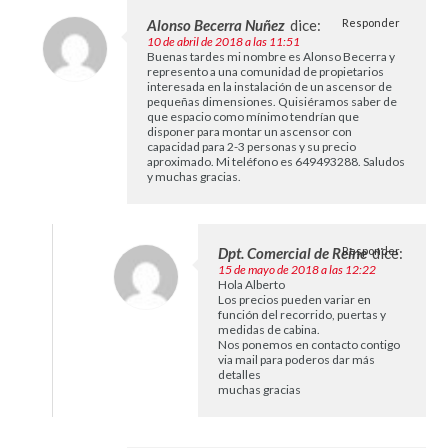
Alonso Becerra Nuñez
dice:
Responder
10 de abril de 2018 a las 11:51
Buenas tardes mi nombre es Alonso Becerra y
represento a una comunidad de propietarios
interesada en la instalación de un ascensor de
pequeñas dimensiones. Quisiéramos saber de
que espacio como mínimo tendrían que
disponer para montar un ascensor con
capacidad para 2-3 personas y su precio
aproximado. Mi teléfono es 649493288. Saludos
y muchas gracias.
Dpt. Comercial de Reine
Responder
dice:
15 de mayo de 2018 a las 12:22
Hola Alberto
Los precios pueden variar en
función del recorrido, puertas y
medidas de cabina.
Nos ponemos en contacto contigo
via mail para poderos dar más
detalles
muchas gracias