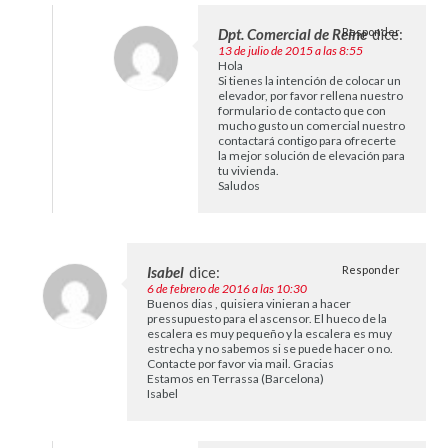
Dpt. Comercial de Reine
Responder
dice:
13 de julio de 2015 a las 8:55
Hola
Si tienes la intención de colocar un
elevador, por favor rellena nuestro
formulario de contacto que con
mucho gusto un comercial nuestro
contactará contigo para ofrecerte
la mejor solución de elevación para
tu vivienda.
Saludos
Isabel
dice:
Responder
6 de febrero de 2016 a las 10:30
Buenos dias , quisiera vinieran a hacer
pressupuesto para el ascensor. El hueco de la
escalera es muy pequeño y la escalera es muy
estrecha y no sabemos si se puede hacer o no.
Contacte por favor via mail. Gracias
Estamos en Terrassa (Barcelona)
Isabel