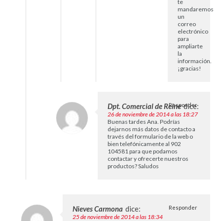
te
mandaremos
un
correo
electrónico
para
ampliarte
la
información.
¡gracias!
Dpt. Comercial de Reine
Responder
dice:
26 de noviembre de 2014 a las 18:27
Buenas tardes Ana. Podrías
dejarnos más datos de contacto a
través del formulario de la web o
bien telefónicamente al 902
104581 para que podamos
contactar y ofrecerte nuestros
productos? Saludos
Nieves Carmona
dice:
Responder
25 de noviembre de 2014 a las 18:34