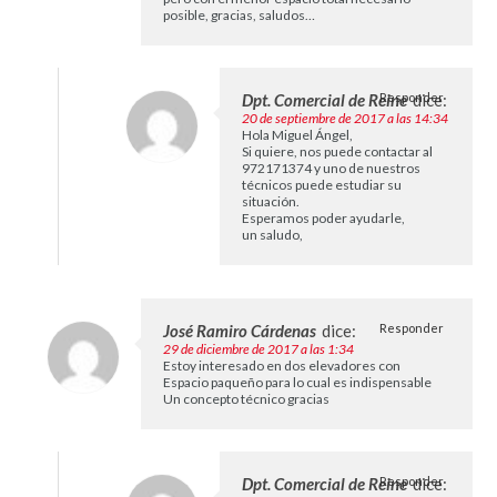
posible, gracias, saludos…
Dpt. Comercial de Reine
Responder
dice:
20 de septiembre de 2017 a las 14:34
Hola Miguel Ángel,
Si quiere, nos puede contactar al
972171374 y uno de nuestros
técnicos puede estudiar su
situación.
Esperamos poder ayudarle,
un saludo,
José Ramiro Cárdenas
dice:
Responder
29 de diciembre de 2017 a las 1:34
Estoy interesado en dos elevadores con
Espacio paqueño para lo cual es indispensable
Un concepto técnico gracias
Dpt. Comercial de Reine
Responder
dice: