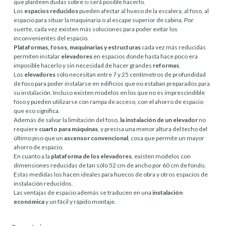
que planteen dudas sobre si será posible hacerlo.
Los
espacios reducidos
pueden afectar al hueco de la escalera, al foso, al
espacio para situar la maquinaria o al escape superior de cabina. Por
suerte, cada vez existen más soluciones para poder evitar los
inconvenientes del espacio.
Plataformas, fosos, maquinarias y estructuras
cada vez más reducidas
permiten instalar
elevadores
en espacios donde hasta hace poco era
imposible hacerlo y sin necesidad de hacer grandes
reformas
.
Los
elevadores
sólo necesitan entre 7 y 25 centímetros de profundidad
de foso para poder instalarse en edificios que no estaban preparados para
su instalación. Incluso existen modelos en los que no es imprescindible
foso y pueden utilizarse con rampa de acceso, con el ahorro de espacio
que eso significa.
Además de salvar la limitación del foso,
la instalación de un elevador
no
requiere
cuarto para máquinas
, y precisa una menor altura del techo del
último piso que un
ascensor convencional
, cosa que permite un mayor
ahorro de espacio.
En cuanto a la
plataforma de los elevadores
, existen modelos con
dimensiones reducidas de tan sólo 52 cm de ancho por 60 cm de fondo.
Estas medidas los hacen ideales para huecos de obra y otros espacios de
instalación reducidos.
Las ventajas de espacio además se traducen en una
instalación
económica
y un fácil y rápido montaje.