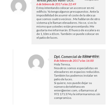
Teresa pacios valin
dice:
6 de febrero de 2017 a las 22:49
Estoy intentando colocar un ascensor en mi
edificio. Ya tengo algunos presupuestos. Ante la
imposibilidad de asumir el coste de la obra ya
que somos cuatro vecinos . Me hablaron de otro
sistema q le llaman elevadores. No se, si es lo
mismo que ustedes están presentando. Me
gustaría me informarán. El hueco de escalera es
de 1,10m x 65cm. También se puede colocar en
el patio de luces.
Dpt. Comercial de Reine
Responder
dice:
8 de febrero de 2017 a las 16:00
Hola Teresa,
Nosotros somos especialistas en
elevadores en espacios reducidos.
También los podemos instalar en
patio de luces.
Si quiere, nos puede dejar su
número de teléfono en
enier@enier.com
, o llamarnos al
972 171 374 y le informaremos sin
compromiso.