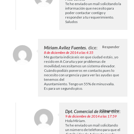
Te he enviado un mail solicitando la
información que necesito para
poder contactar contigo y
responder a tu requerimiento.
Saludos
Míriam Avilez Fuentes.
dice:
Responder
8 de diciembre de 2014 a las 4:35
Me gustaría indicáseis en que ciudad estáis, yo
resido en A Coruña y por problemas de
movilidad,necesitamos un sistema elevador.
Cuándo podiáis poneros en contacto,pues lo
necesito con urgencia y para ver las ayudas que
tenemos del
Ayuntamiento. Tengo un 55% de minusvalía.
Es para un segundo piso.
Dpt. Comercial de Reine
Responder
dice:
9 de diciembre de 2014 a las 17:59
Hola Miriam.
Te he enviado un mail solicitando
un número de teléfono para que el