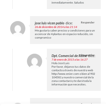
inmediatamente. Saludos
jose luis vicen pablo
dice:
Responder
26 de diciembre de 2014 a las 21:14
Me gustaria saber precios y condiciones para un
ascensor de 4 plantas en espacio reducido, sin
compromiso
Dpt. Comercial de Reine
Responder
dice:
7 de enero de 2015 a las 16:27
Hola José Luis
Por favor, déjanos tus datos de
contacto a través de nuestra web
http://www.enier.com
o bien al 902
104581 y nuestro comercial de la
zona contactará y te dará toda la
información que necesites.
Lorea
dice:
Responder