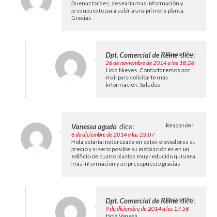
Buenas tardes, desearía mas información y
presupuesto para subir a una primera planta.
Gracias
Dpt. Comercial de Reine
Responder
dice:
26 de noviembre de 2014 a las 18:26
Hola Nieves. Contactaremos por
mail para solicitarte más
información. Saludos
Vanessa agudo
dice:
Responder
6 de diciembre de 2014 a las 23:07
Hola estaría ineterezada en estos elevadores su
precio y si seria posible su instalación es en un
edificio de cuatro plantas muy reducido quisiera
más información y un presupuesto gracias
Dpt. Comercial de Reine
Responder
dice:
9 de diciembre de 2014 a las 17:58
Hola Vanesa