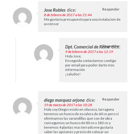
Jose Robles
dice:
Responder
8 de febrero de 2017 a las 21:44
Me gustaria presupuesto para una instalacion de
ascensor
Dpt. Comercial de Reine
Responder
dice:
9 de febrero de 2017 a las 12:19
Hola Jose,
Enseguida contactamos contigo
por email para poder darte más
información
¡saludos!
diego marquez arjona
dice:
Responder
19 de marzo de 2017 a las 10:28
Hola soy Diego resido en vilaseca, tarragona
tenemos un hueco de escalera de 60 cn pero si
eliminamos las varandillas que son de obra
consegumos un hueco de 80 cn x 183 cn y
tenemos 4 plantas mas terrado me gustaria
saber las opciones y precio de colocar un