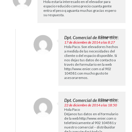
Hola estaria interesado en el elevador para
espacio reducido como precio cuanta gente
entra el peso q aguanta muchas gracias espero
su respuesta.
Dpt. Comercial de Reine
Responder
dice:
17 de diciembre de 2014 a las 8:27
Hola Paco. Son elevadores hechos
a medida de las necesidades del
cliente o del espacio disponible. Si
nos dejas tus datos de contacto a
través de formulario en la web
http://www.enier.com
o al 902
104581 con mucho gusto te
asesoraremos.
Dpt. Comercial de Reine
Responder
dice:
22 de diciembre de 2014 a las 18:50
Hola Paco
Déjanos tus datos en el formulario
de la web
http://www.enier.com
o
telefónicamente al 902 104581 y
nuestro comercial – distribuidor
de la zona te dará toda la