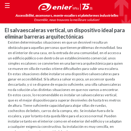
☰
Accessibilité, ascenseurs, monte-escaliers et plateformes industrielles
Ensemble, nous trouvons la meilleure solution!
El salvaescaleras vertical, un dispositivo ideal para
eliminar barreras arquitectónicas
Existen determinadas situaciones en que un desnivel resulta un
obstáculo para aquellas personas que tienen problemas de movilidad. Sea
en el interior de una casa, en la entrada de una comunidad, en el acceso a
un edificio público o en dentro de un establecimiento comercial, unos
simples escalones se convierten en una barrera arquitectónica para quien
se mueve en silla de ruedas o tiene dificultades para subir una escalera.
En estas situaciones debe instalarse una dispositivo salvaescaleras para
ganar en accesibilidad. Si la altura a salvar es poca, un ascensor queda
descartado, y si se dispone de espacio suficiente, una silla salvaescaleras
no da solución a las distintas situaciones en que nos vamos a encontrar.
En estos casos, lo recomendable es instalar un salvaescaleras vertical,
que es el mejor dispositivo para superar desniveles de hasta tres metros
de altura. Tiene suficiente capacidad para alojar sillas de ruedas,
cochecitos de bebés, carros de la compra, etc. Se instalan fuera de la
escalera, y por lo tanto ésta queda libre para el acceso normal. Pueden
instalarse tanto en el interior como en el exterior del edificio y se adaptan
a cualquier exigencia constructiva. Su instalación es muy sencilla, en