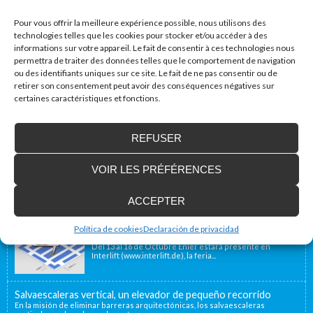
Site web
Pour vous offrir la meilleure expérience possible, nous utilisons des
technologies telles que les cookies pour stocker et/ou accéder à des
informations sur votre appareil. Le fait de consentir à ces technologies nous
permettra de traiter des données telles que le comportement de navigation
ou des identifiants uniques sur ce site. Le fait de ne pas consentir ou de
retirer son consentement peut avoir des conséquences négatives sur
certaines caractéristiques et fonctions.
Accessibilité Blog
REFUSER
Nous installons des plates-formes élévatrices
pour les personnes à mobilité réduite, y
VOIR LES PRÉFÉRENCES
compris en France
Notre emplacement géographique proche de la
frontière française, à 40 minutes, nous permet d’offrir...
ACCEPTER
Enier estará presente en Interlift, la feria líder
Política de cookies
Declaración de privacidad
en el mundo
Del 13 al 16 de Octubre Enier estará presente en
Interlift (www.interlift.de), la feria...
Salvaescaleras vertical, un elevador de pequeño recorrido
En la misión de eliminar barreras arquitectónicas, los salvaescaleras