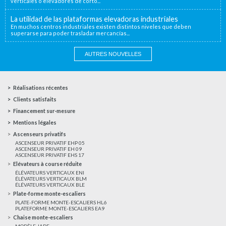
verticales o elevadores de corto...
La utilidad de las plataformas elevadoras industriales
En muchos centros industriales existen distintos niveles que deben
superarse para poder trasladar mercancías...
AUTRES NOUVELLES
Réalisations récentes
Clients satisfaits
Financement sur-mesure
Mentions légales
Ascenseurs privatifs
ASCENSEUR PRIVATIF EHP 05
ASCENSEUR PRIVATIF EH 09
ASCENSEUR PRIVATIF EHS 17
Elévateurs à course réduite
ÉLÉVATEURS VERTICAUX ENI
ÉLÉVATEURS VERTICAUX BLM
ÉLÉVATEURS VERTICAUX BLE
Plate-forme monte-escaliers
PLATE-FORME MONTE-ESCALIERS HL6
PLATEFORME MONTE-ESCALIERS EA9
Chaise monte-escaliers
MODÈLE JADE