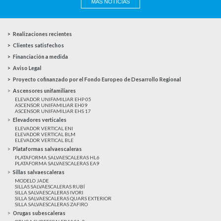
MAS NOTICIAS
Realizaciones recientes
Clientes satisfechos
Financiación a medida
Aviso Legal
Proyecto cofinanzado por el Fondo Europeo de Desarrollo Regional
Ascensores unifamiliares
ELEVADOR UNIFAMILIAR EHP 05
ASCENSOR UNIFAMILIAR EH09
ASCENSOR UNIFAMILIAR EHS 17
Elevadores verticales
ELEVADOR VERTICAL ENI
ELEVADOR VERTICAL BLM
ELEVADOR VERTICAL BLE
Plataformas salvaescaleras
PLATAFORMA SALVAESCALERAS HL6
PLATAFORMA SALVAESCALERAS EA9
Sillas salvaescaleras
MODELO JADE
SILLAS SALVAESCALERAS RUBÍ
SILLA SALVAESCALERAS IVORI
SILLA SALVAESCALERAS QUARS EXTERIOR
SILLA SALVAESCALERAS ZAFIRO
Orugas subescaleras