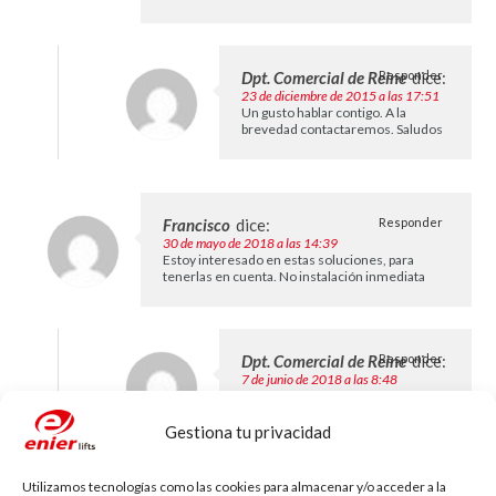
Dpt. Comercial de Reine
Responder
dice:
23 de diciembre de 2015 a las 17:51
Un gusto hablar contigo. A la
brevedad contactaremos. Saludos
Francisco
dice:
Responder
30 de mayo de 2018 a las 14:39
Estoy interesado en estas soluciones, para
tenerlas en cuenta. No instalación inmediata
Dpt. Comercial de Reine
Responder
dice:
7 de junio de 2018 a las 8:48
Hola Francisco
gracias por tu consulta, te
mandaremos un e-mail para
Gestiona tu privacidad
pedirte más detalles.
saludos,
Utilizamos tecnologías como las cookies para almacenar y/o acceder a la