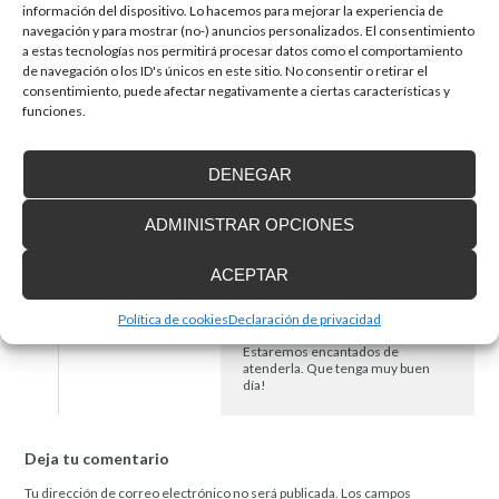
información del dispositivo. Lo hacemos para mejorar la experiencia de
navegación y para mostrar (no-) anuncios personalizados. El consentimiento
a estas tecnologías nos permitirá procesar datos como el comportamiento
Paloma
dice:
Responder
de navegación o los ID's únicos en este sitio. No consentir o retirar el
5 de diciembre de 2018 a las 0:54
consentimiento, puede afectar negativamente a ciertas características y
Hola estoy interesada en este elevador quisiera
funciones.
presupuesto tal como en foto aproximadamente
DENEGAR
Dpt. Comercial de Reine
Responder
dice:
5 de diciembre de 2018 a las 8:39
ADMINISTRAR OPCIONES
Buenos días Paloma. Para poder
ayudarla, le agradeceríamos que
nos mandara un e- mail con un
ACEPTAR
teléfono de contacto y la población
donde tendría lugar su proyecto a:
enier@enier.com
o llamarnos
Política de cookies
Declaración de privacidad
directamente al 972 171 374.
Estaremos encantados de
atenderla. Que tenga muy buen
día!
Deja tu comentario
Tu dirección de correo electrónico no será publicada.
Los campos