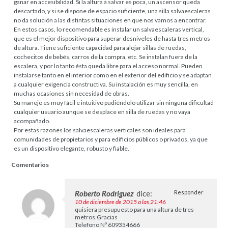
ganar en accesibilidad. Si la altura a salvar es poca, un ascensor queda
descartado, y si se dispone de espacio suficiente, una silla salvaescaleras
no da solución a las distintas situaciones en que nos vamos a encontrar.
En estos casos, lo recomendable es instalar un salvaescaleras vertical,
que es el mejor dispositivo para superar desniveles de hasta tres metros
de altura. Tiene suficiente capacidad para alojar sillas de ruedas,
cochecitos de bebés, carros de la compra, etc. Se instalan fuera de la
escalera, y por lo tanto ésta queda libre para el acceso normal. Pueden
instalarse tanto en el interior como en el exterior del edificio y se adaptan
a cualquier exigencia constructiva. Su instalación es muy sencilla, en
muchas ocasiones sin necesidad de obras.
Su manejo es muy fácil e intuitivo pudiéndolo utilizar sin ninguna dificultad
cualquier usuario aunque se desplace en silla de ruedas y no vaya
acompañado.
Por estas razones los salvaescaleras verticales son ideales para
comunidades de propietarios y para edificios públicos o privados, ya que
es un dispositivo elegante, robusto y fiable.
Comentarios
Roberto Rodriguez
dice:
Responder
10 de diciembre de 2015 a las 21:46
quisiera presupuesto para una altura de tres
metros.Gracias
Telefono Nº 609354666