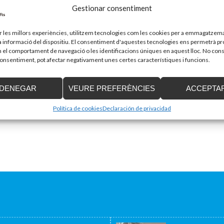
Gestionar consentiment
ir les millors experiències, utilitzem tecnologies com les cookies per a emmagatzema
Adreça electrònica
*
la informació del dispositiu. El consentiment d'aquestes tecnologies ens permetrà p
el comportament de navegació o les identificacions úniques en aquest lloc. No cons
 consentiment, pot afectar negativament unes certes característiques i funcions.
DENEGAR
VEURE PREFERÈNCIES
ACCEPTA
Política de cookies
Declaración de privacidad