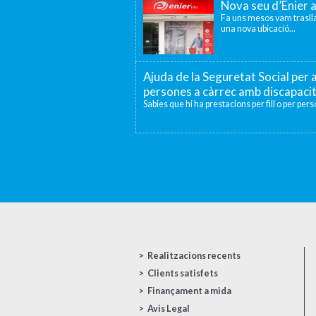
Nova seu d’Enier 
Fa uns mesos vam traslla
una nova ubicació...
Ajuda de la Seguretat Social per a
persones a càrrec amb discapaci
Sabies que hi ha prestacions per fill o per per
Realitzacions recents
Clients satisfets
Finançament a mida
Avis Legal