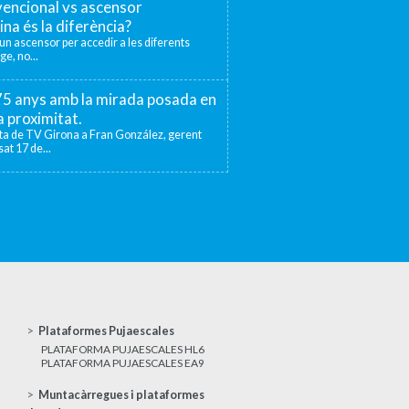
encional vs ascensor
ina és la diferència?
r un ascensor per accedir a les diferents
ge, no...
 75 anys amb la mirada posada en
la proximitat.
sta de TV Girona a Fran González, gerent
at 17 de...
Plataformes Pujaescales
PLATAFORMA PUJAESCALES HL6
PLATAFORMA PUJAESCALES EA9
Muntacàrregues i plataformes