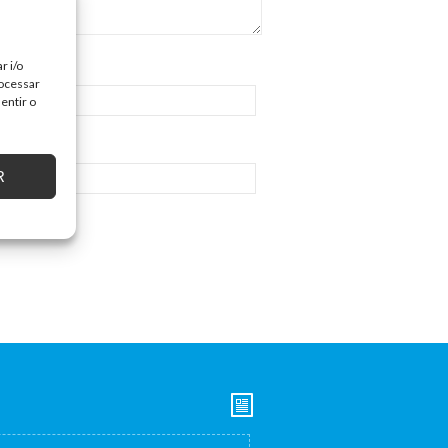
r i/o
rocessar
entir o
R