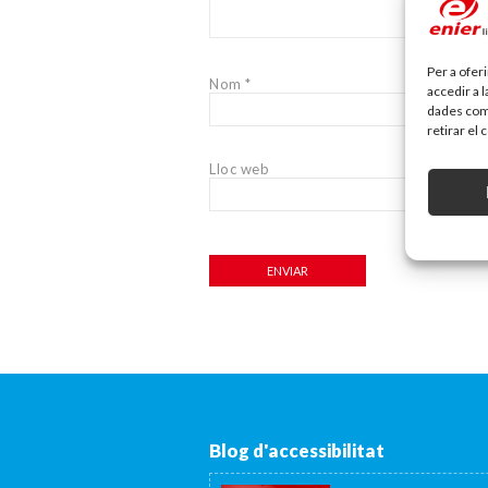
Per a ofer
Nom
*
accedir a 
dades com 
retirar el
Lloc web
Blog d'accessibilitat