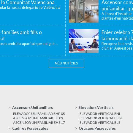
a la Comunitat Valenciana
Ascensor conv
dar la nostra delegació de València a
unifamiliar: qu
A l’hora d’instal·la
plantes d’un habitat
 famílies amb fills o
Enier celebra
tat
la innovació i 
sones amb discapacitat que estiguin...
Recupera l’entrevi
d’Enier. Aquest pass
MÉS NOTÍCIES
Ascensors Unifamiliars
Elevadors Verticals
ELEVADOR UNIFAMILIAR EHP 05
ELEVADOR VERTICAL ENI
ASCENSOR UNIFAMILIAR EH 09
ELEVADOR VERTICAL BLM
ASCENSOR UNIFAMILIAR EHS 17
ELEVADOR VERTICAL BLE
Cadires Pujaescales
Orugues Pujaescales