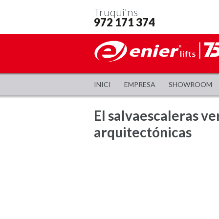
Truqui'ns
972 171 374
INICI
EMPRESA
SHOWROOM
El salvaescaleras ver
arquitectónicas