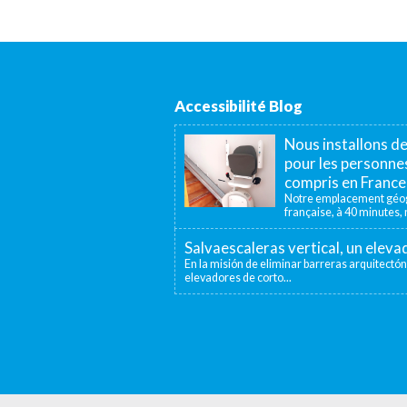
Accessibilité Blog
Nous installons d
pour les personnes
compris en France
Notre emplacement géogr
française, à 40 minutes, n
Salvaescaleras vertical, un elev
En la misión de eliminar barreras arquitectón
elevadores de corto...