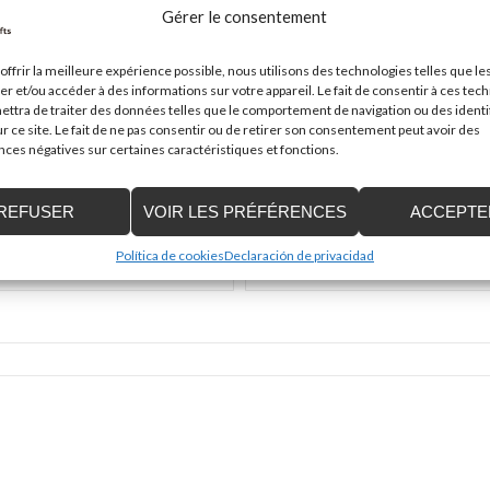
Gérer le consentement
Les champs obligatoires sont indiqués avec
*
offrir la meilleure expérience possible, nous utilisons des technologies telles que le
er et/ou accéder à des informations sur votre appareil. Le fait de consentir à ces tec
ttra de traiter des données telles que le comportement de navigation ou des identi
r ce site. Le fait de ne pas consentir ou de retirer son consentement peut avoir des
es négatives sur certaines caractéristiques et fonctions.
REFUSER
VOIR LES PRÉFÉRENCES
ACCEPTE
Mail
*
Política de cookies
Declaración de privacidad