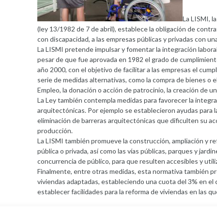
La LISMI, la
(ley 13/1982 de 7 de abril), establece la obligación de cont
con discapacidad, a las empresas públicas y privadas con una 
La LISMI pretende impulsar y fomentar la integración labora
pesar de que fue aprovada en 1982 el grado de cumplimiento 
año 2000, con el objetivo de facilitar a las empresas el cump
serie de medidas alternativas, como la compra de bienes o e
Empleo, la donación o acción de patrocinio, la creación de u
La Ley también contempla medidas para favorecer la integra
arquitectónicas. Por ejemplo se establecieron ayudas para la
eliminación de barreras arquitectónicas que dificulten su ac
producción.
La LISMI también promueve la construcción, ampliación y ref
pública o privada, así como las vías públicas, parques y jard
concurrencia de público, para que resulten accesibles y utili
Finalmente, entre otras medidas, esta normativa también pr
viviendas adaptadas, estableciendo una cuota del 3% en el ca
establecer facilidades para la reforma de viviendas en las q