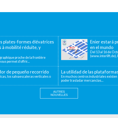
es plates-formes élévatrices
Enier estará pr
 à mobilité réduite, y
en el mundo
Del 13 al 16 de Octu
(www.interlift.de), l
aphique proche de la frontière
ous permet d’offrir...
ador de pequeño recorrido
La utilidad de las plataforma
icas, los salvaescaleras verticales o
En muchos centros industriales existen 
poder trasladar mercancías...
AUTRES
NOUVELLES