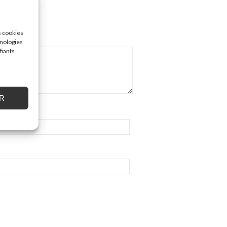
s cookies
hnologies
fiants
R