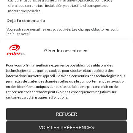
cualquier usuario. Se trata de un instrumento práctico, compacto y
silencioso con una fácil instalación y que facilita el transporte de
mercancías pesadas.
Deja tu comentario
Votre adresse e-mail ne sera pas publiée.
Les champs obligatoires sont
indiqués avec
*
Comentario
Gérer le consentement
Pour vous offrir la meilleure expérience possible, nous utilisons des
technologies telles que les cookies pour stocker et/ou accéder à des
informations sur votre appareil. Le fait de consentir à ces technologies nous
permettra de traiter des données telles que le comportement de navigation
ou des identifiants uniques sur ce site. Le fait de ne pas consentir ou de
Nom
*
Mail
*
retirer son consentement peut avoir des conséquences négatives sur
certaines caractéristiques et fonctions.
Site web
REFUSER
VOIR LES PRÉFÉRENCES