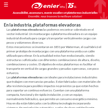
☰
Accessibilité, ascenseurs, monte-escaliers et plateformes industrielles
Ensemble, nous trouvons la meilleure solution!
En la industria, plataformas elevadoras
Las
plataformas elevadoras
las podemos encontrar sobretodo en el
sector industrial. Un montacargas o plataforma elevadora es un equipo
industrial diseñado para cargar y transportar verticalmente cargas con
pesos y volúmenes diversos.
Estos mecanismos se inventaron en 1851 por Waterman, el cual fabricó el
primer prototipo de montacargas con una plataforma unida a un cable
utilizado para elevar. En la actualidad estos han evolucionado, siendo
estructuras sofisticadas con diferentes combinaciones de altura, diseño,
combinaciones y costes. El objetivo de estas plataformas es facilitar el
transporte en vertical de cargas grandes y pesadas o personas, con poco
esfuerzo.
Las
plataformas elevadoras
son ideales para instalaciones industriales
que trabajen con mercancías pesadas. Están fabricadas con materiales de
alta resistencia para posibles impactos no previstos ya que están hechos
para soportar un continuo esfuerzo. Cuentan con una plataforma
compacta, funcional y de rápida instalación, y con un equipo,
normalmente hidráulico, que permite un consumo energético mínimo.
Hoy en día están fabricados con la última tecnología incorporando
sistemas de renivelación automática, suelos de chapa antideslizante