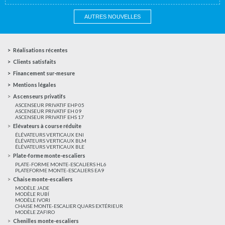
AUTRES NOUVELLES
Réalisations récentes
Clients satisfaits
Financement sur-mesure
Mentions légales
Ascenseurs privatifs
ASCENSEUR PRIVATIF EHP 05
ASCENSEUR PRIVATIF EH 09
ASCENSEUR PRIVATIF EHS 17
Elévateurs à course réduite
ÉLÉVATEURS VERTICAUX ENI
ÉLÉVATEURS VERTICAUX BLM
ÉLÉVATEURS VERTICAUX BLE
Plate-forme monte-escaliers
PLATE-FORME MONTE-ESCALIERS HL6
PLATEFORME MONTE-ESCALIERS EA9
Chaise monte-escaliers
MODÈLE JADE
MODÈLE RUBÍ
MODÈLE IVORI
CHAISE MONTE-ESCALIER QUARS EXTÉRIEUR
MODÈLE ZAFIRO
Chenilles monte-escaliers