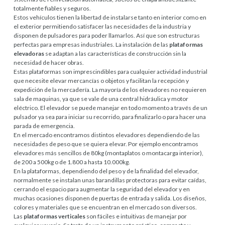
totalmente fiables y seguros.
Estos vehículos tienen la libertad de instalarse tanto en interior como en
el exterior permitiendo satisfacer las necesidades de la industria y
disponen de pulsadores para poder llamarlos. Así que son estructuras
perfectas para empresas industriales. La instalación de las
plataformas
elevadoras
se adaptan a las características de construcción sin la
necesidad de hacer obras.
Estas plataformas son imprescindibles para cualquier actividad industrial
que necesite elevar mercancías o objetos y facilitan la recepción y
expedición de la mercadería. La mayoría de los elevadores no requieren
sala de maquinas, ya que se vale de una central hidráulica y motor
eléctrico. El elevador se puede manejar en todo momento a través de un
pulsador ya sea para iniciar su recorrido, para finalizarlo o para hacer una
parada de emergencia.
En el mercado encontramos distintos elevadores dependiendo de las
necesidades de peso que se quiera elevar. Por ejemplo encontramos
elevadores más sencillos de 80kg (montaplatos o montacarga interior),
de 200 a 500kg o de 1.800 a hasta 10.000kg.
En la plataformas, dependiendo del peso y de la finalidad del elevador,
normalmente se instalan unas barandillas protectoras para evitar caídas,
cerrando el espacio para augmentar la seguridad del elevador y en
muchas ocasiones disponen de puertas de entrada y salida. Los diseños,
colores y materiales que se encuentran en el mercado son diversos.
Las
plataformas verticales
son fáciles e intuitivas de manejar por