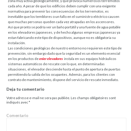
zona muy activa geológicamente, y que provoca numerosos terremotos
cada año. A pesar de que los edificios deben cumplir con una exigente
normativa para prevenir las consecuencias de los terremotos, es
inevitable que los temblores o un fallo en el suministro eléctrico causen
que muchas personas queden cada vez atrapadas en los ascensores.
Así que pronto se podría ver un baño portátil y una fuente de agua potable
en los elevadores japoneses, y de hecho algunas empresas japonesas ya
estan fabricando este tipo de dispositivos, aunque no es obligatoria su
instalación.
Las condiciones geológicas de nuestro entorno no requieren este tipo de
prevención, sin embargo dado que la seguridad es un elemento esencial
en los productos de
enier elevadores
instala en sus equipos hidráulicos
sistemas automáticos de rescate con lo que, en determinadas
situaciones, el elevador desciende hasta el punto de apertura de puertas
permitiendo la salida de los ocupantes. Además, para los clientes con
contrato de mantenimiento, dispone del servicio de rescate inmediato.
Deja tu comentario
Votre adresse e-mail ne sera pas publiée.
Les champs obligatoires sont
indiqués avec
*
Comentario