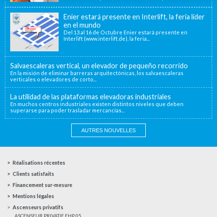
Enier estará presente en Interlift, la feria líder
en el mundo
Del 13 al 16 de Octubre Enier estará presente en
Interlift (www.interlift.de), la feria...
Salvaescaleras vertical, un elevador de pequeño recorrido
En la misión de eliminar barreras arquitectónicas, los salvaescaleras
verticales o elevadores de corto...
La utilidad de las plataformas elevadoras industriales
En muchos centros industriales existen distintos niveles que deben
superarse para poder trasladar mercancías...
AUTRES NOUVELLES
Réalisations récentes
Clients satisfaits
Financement sur-mesure
Mentions légales
Ascenseurs privatifs
ASCENSEUR PRIVATIF EHP 05