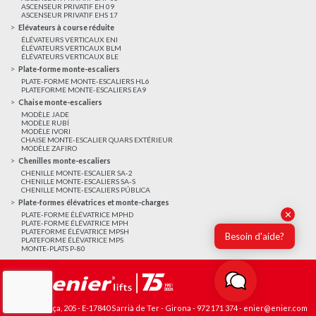
ASCENSEUR PRIVATIF EH 09
ASCENSEUR PRIVATIF EHS 17
Elévateurs à course réduite
ÉLÉVATEURS VERTICAUX ENI
ÉLÉVATEURS VERTICAUX BLM
ÉLÉVATEURS VERTICAUX BLE
Plate-forme monte-escaliers
PLATE-FORME MONTE-ESCALIERS HL6
PLATEFORME MONTE-ESCALIERS EA9
Chaise monte-escaliers
MODÈLE JADE
MODÈLE RUBÍ
MODÈLE IVORI
CHAISE MONTE-ESCALIER QUARS EXTÉRIEUR
MODÈLE ZAFIRO
Chenilles monte-escaliers
CHENILLE MONTE-ESCALIER SA-2
CHENILLE MONTE-ESCALIERS SA-S
CHENILLE MONTE-ESCALIERS PÚBLICA
Plate-formes élévatrices et monte-charges
✕
PLATE-FORME ÉLÉVATRICE MPHD
PLATE-FORME ÉLÉVATRICE MPH
PLATEFORME ÉLÉVATRICE MPSH
Besoin d'aide?
PLATEFORME ÉLÉVATRICE MPS
MONTE-PLATS P-80
Avda. França, 205 - E-17840 Sarrià de Ter - Girona -
972 171 374
-
enier@enier.com