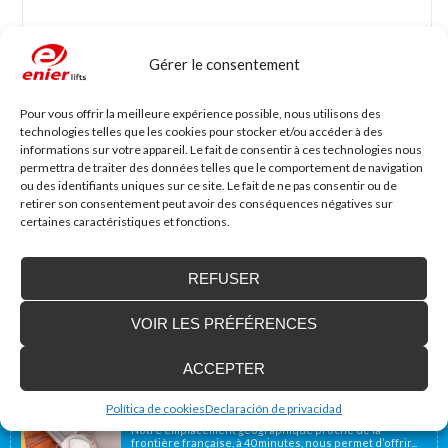
Gérer le consentement
Nom
*
Mail
*
Pour vous offrir la meilleure expérience possible, nous utilisons des
technologies telles que les cookies pour stocker et/ou accéder à des
informations sur votre appareil. Le fait de consentir à ces technologies nous
Site web
permettra de traiter des données telles que le comportement de navigation
ou des identifiants uniques sur ce site. Le fait de ne pas consentir ou de
retirer son consentement peut avoir des conséquences négatives sur
certaines caractéristiques et fonctions.
REFUSER
VOIR LES PRÉFÉRENCES
Accessibilité Blog
ACCEPTER
Nous installons des plates-formes élévatrices
pour les personnes à mobilité réduite, y
Política de cookies
Declaración de privacidad
compris en France
Notre emplacement géographique proche de la
frontière française, à 40 minutes, nous permet d’offrir...