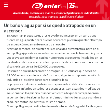
☰
Accessibilité, ascenseurs, monte-escaliers et plateformes industrielles
Ensemble, nous trouvons la meilleure solution!
Un baño y agua por si se queda atrapado en un
ascensor
En Japón han propuesto que los elevadores incorporen un baño y una
fuente de agua potable para que los ocupantes puedan aguantar el tiempo
de espera cómodamente en caso de rescate.
Afortunadamente, en nuestro país es una idea estrambótica, pero en el
archipiélago japonés se suceden terremotos con cierta frecuencia y cada
vez provocan incidentes con los numerosos ascensores instalados en los
habituales edificios y rascacielos nipones. Se debe tener en cuenta que en
el país existen cerca de 620.000 ascensores.
Después de que un terremoto de magnitud 8.1 causara que cerca de
19.000 ascensores dejaran de funcionar, el gobierno japonés reunió a la
industria de los elevadores para discutir la idea.
La propuesta del ministro de industria prevee la instalación de servicios
de agua y sanitarios en todos los ascensores. Con estas dos medidas se
solucionarían los principales inconvenientes de quedar atrapado en un
ascensor durante algunas horas, el tiempo mínimo de rescate cuando se
producen tantos incidentes al mismo tiempo.
El archipiélago nipón está situado en el cinturon de fuego del Pacífico, una