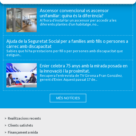
Ascensor convencional vs ascensor
unifamiliar: quina és la diferència?
A l’hora d’instal·lar un ascensor per accedir a les
diferents plantes d’un habitatge, no...
Ajuda de la Seguretat Social per a famílies amb fills o persones a
càrrec amb discapacitat
Sabies que hi ha prestacions per fill o per persones amb discapacitat que
estiguin...
Enier celebra 75 anys amb la mirada posada en
la innovació i la proximitat.
Recupera l’entrevista de TV Girona a Fran González,
gerent d’Enier. Aquest passat 17 de...
MÉS NOTÍCIES
Realitzacions recents
Clients satisfets
Finançament a mida