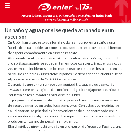
☰
Accessibilitat, ascensors, pujaescales i plataformes industrials
Junts trobarem la millor solució!
Un baño y agua por si se queda atrapado en un
ascensor
En Japón han propuesto que los elevadores incorporen un baño y una
fuente de agua potable para que los ocupantes puedan aguantar el tiempo
de espera cómodamente en caso de rescate.
Afortunadamente, en nuestro país es una idea estrambótica, pero en el
archipiélago japonés se suceden terremotos con cierta frecuencia y cada
vez provocan incidentes con los numerosos ascensores instalados en los
habituales edificios y rascacielos nipones. Se debe tener en cuenta que en
el país existen cerca de 620.000 ascensores.
Después de que un terremoto de magnitud 8.1 causara que cerca de
19.000 ascensores dejaran de funcionar, el gobierno japonés reunió a la
industria de los elevadores para discutir la idea.
La propuesta del ministro de industria prevee la instalación de servicios
de agua y sanitarios en todos los ascensores. Con estas dos medidas se
solucionarían los principales inconvenientes de quedar atrapado en un
ascensor durante algunas horas, el tiempo mínimo de rescate cuando se
producen tantos incidentes al mismo tiempo.
El archipiélago nipón está situado en el cinturon de fuego del Pacífico, una