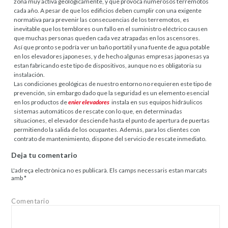
zona muy activa geológicamente, y que provoca numerosos terremotos
cada año. A pesar de que los edificios deben cumplir con una exigente
normativa para prevenir las consecuencias de los terremotos, es
inevitable que los temblores o un fallo en el suministro eléctrico causen
que muchas personas queden cada vez atrapadas en los ascensores.
Así que pronto se podría ver un baño portátil y una fuente de agua potable
en los elevadores japoneses, y de hecho algunas empresas japonesas ya
estan fabricando este tipo de dispositivos, aunque no es obligatoria su
instalación.
Las condiciones geológicas de nuestro entorno no requieren este tipo de
prevención, sin embargo dado que la seguridad es un elemento esencial
en los productos de
enier elevadores
instala en sus equipos hidráulicos
sistemas automáticos de rescate con lo que, en determinadas
situaciones, el elevador desciende hasta el punto de apertura de puertas
permitiendo la salida de los ocupantes. Además, para los clientes con
contrato de mantenimiento, dispone del servicio de rescate inmediato.
Deja tu comentario
L'adreça electrònica no es publicarà.
Els camps necessaris estan marcats
amb
*
Comentario