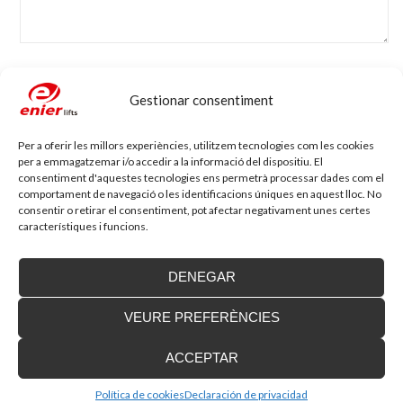
Nom
*
Adreça electrònica
*
Gestionar consentiment
Per a oferir les millors experiències, utilitzem tecnologies com les cookies
Lloc web
per a emmagatzemar i/o accedir a la informació del dispositiu. El
consentiment d'aquestes tecnologies ens permetrà processar dades com el
comportament de navegació o les identificacions úniques en aquest lloc. No
consentir o retirar el consentiment, pot afectar negativament unes certes
característiques i funcions.
DENEGAR
Blog d'accessibilitat
VEURE PREFERÈNCIES
Nova seu d’Enier a la Comunitat Valenciana
ACCEPTAR
Fa uns mesos vam traslladar la nostra delegació de
València a una nova ubicació...
Política de cookies
Declaración de privacidad