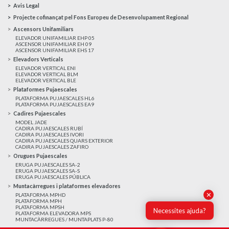
Avis Legal
Projecte cofinançat pel Fons Europeu de Desenvolupament Regional
Ascensors Unifamiliars
ELEVADOR UNIFAMILIAR EHP 05
ASCENSOR UNIFAMILIAR EH 09
ASCENSOR UNIFAMILIAR EHS 17
Elevadors Verticals
ELEVADOR VERTICAL ENI
ELEVADOR VERTICAL BLM
ELEVADOR VERTICAL BLE
Plataformes Pujaescales
PLATAFORMA PUJAESCALES HL6
PLATAFORMA PUJAESCALES EA9
Cadires Pujaescales
MODEL JADE
CADIRA PUJAESCALES RUBÍ
CADIRA PUJAESCALES IVORI
CADIRA PUJAESCALES QUARS EXTERIOR
CADIRA PUJAESCALES ZAFIRO
Orugues Pujaescales
ERUGA PUJAESCALES SA-2
ERUGA PUJAESCALES SA-S
ERUGA PUJAESCALES PÚBLICA
Muntacàrregues i plataformes elevadores
✕
PLATAFORMA MPHD
PLATAFORMA MPH
PLATAFORMA MPSH
Necessites ajuda?
PLATAFORMA ELEVADORA MPS
MUNTACÀRREGUES / MUNTAPLATS P-80