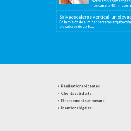
Notre emplacement géogr
française, à 40 minutes, n
Salvaescaleras vertical, un elev
En la misión de eliminar barreras arquitectón
elevadores de corto...
Réalisations récentes
Clients satisfaits
Financement sur-mesure
Mentions légales