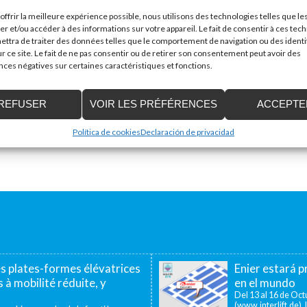
Mail
*
offrir la meilleure expérience possible, nous utilisons des technologies telles que le
er et/ou accéder à des informations sur votre appareil. Le fait de consentir à ces tec
ttra de traiter des données telles que le comportement de navigation ou des identi
r ce site. Le fait de ne pas consentir ou de retirer son consentement peut avoir des
es négatives sur certaines caractéristiques et fonctions.
REFUSER
VOIR LES PRÉFÉRENCES
ACCEPTE
Política de cookies
Declaración de privacidad
es plates-formes élévatrices
Enier estará pr
 à mobilité réduite, y
en el mundo
Del 13 al 16 de Octu
(www.interlift.de), l