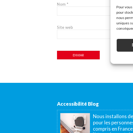
Nom
*
Pour vous 
pour stock
nous perme
uniques su
Site web
conséquenc
Accessibilité Blog
Nous installons d
pour les personnes
compris en France