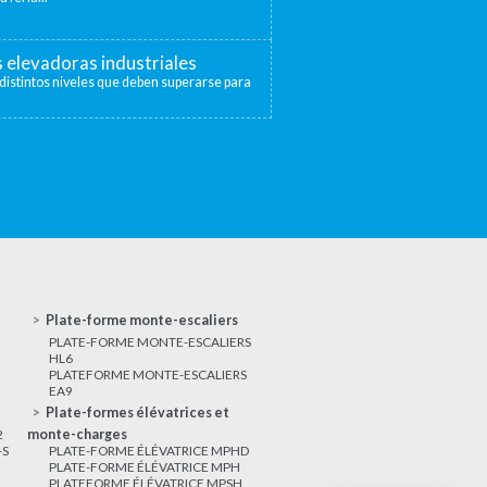
s elevadoras industriales
distintos niveles que deben superarse para
Plate-forme monte-escaliers
PLATE-FORME MONTE-ESCALIERS
HL6
PLATEFORME MONTE-ESCALIERS
EA9
Plate-formes élévatrices et
2
monte-charges
-S
PLATE-FORME ÉLÉVATRICE MPHD
PLATE-FORME ÉLÉVATRICE MPH
PLATEFORME ÉLÉVATRICE MPSH