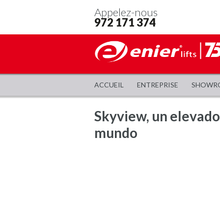
Appelez-nous
972 171 374
ACCUEIL
ENTREPRISE
SHOWR
Skyview, un elevador
mundo