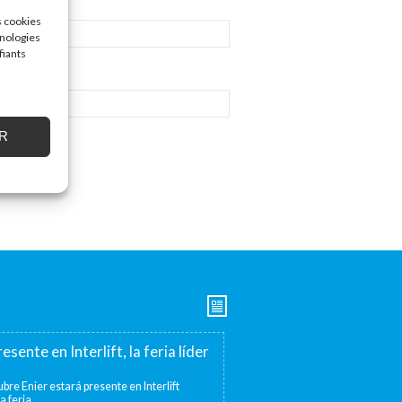
s cookies
hnologies
fiants
R
esente en Interlift, la feria líder
bre Enier estará presente en Interlift
a feria...