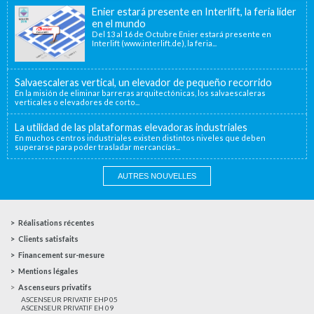
Enier estará presente en Interlift, la feria líder
en el mundo
Del 13 al 16 de Octubre Enier estará presente en
Interlift (www.interlift.de), la feria...
Salvaescaleras vertical, un elevador de pequeño recorrido
En la misión de eliminar barreras arquitectónicas, los salvaescaleras
verticales o elevadores de corto...
La utilidad de las plataformas elevadoras industriales
En muchos centros industriales existen distintos niveles que deben
superarse para poder trasladar mercancías...
AUTRES NOUVELLES
Réalisations récentes
Clients satisfaits
Financement sur-mesure
Mentions légales
Ascenseurs privatifs
ASCENSEUR PRIVATIF EHP 05
ASCENSEUR PRIVATIF EH 09