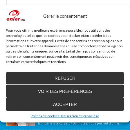
Gérer le consentement
Nom
*
Mail
*
Pour vous offrir la meilleure expérience possible, nous utilisons des
technologies telles que les cookies pour stocker et/ou accéder à des
informations sur votre appareil. Le fait de consentir à ces technologies nous
Site web
permettra de traiter des données telles que le comportement de navigation
ou des identifiants uniques sur ce site. Le fait de ne pas consentir ou de
retirer son consentement peut avoir des conséquences négatives sur
certaines caractéristiques et fonctions.
REFUSER
VOIR LES PRÉFÉRENCES
Accessibilité Blog
ACCEPTER
Nous installons des plates-formes élévatrices
pour les personnes à mobilité réduite, y
compris en France
Política de cookies
Declaración de privacidad
Notre emplacement géographique proche de la
frontière française, à 40 minutes, nous permet d’offrir...