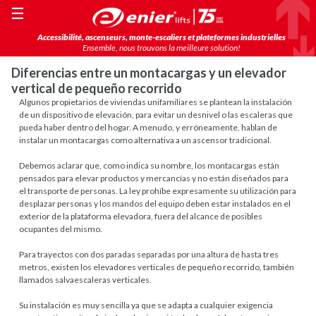
☰
Accessibilité, ascenseurs, monte-escaliers et plateformes industrielles
Ensemble, nous trouvons la meilleure solution!
Diferencias entre un montacargas y un elevador
vertical de pequeño recorrido
Algunos propietarios de viviendas unifamiliares se plantean la instalación
de un dispositivo de elevación, para evitar un desnivel o las escaleras que
pueda haber dentro del hogar. A menudo, y erróneamente, hablan de
instalar un montacargas como alternativa a un ascensor tradicional.
Debemos aclarar que, como indica su nombre, los montacargas están
pensados para elevar productos y mercancías y no están diseñados para
el transporte de personas. La ley prohíbe expresamente su utilización para
desplazar personas y los mandos del equipo deben estar instalados en el
exterior de la plataforma elevadora, fuera del alcance de posibles
ocupantes del mismo.
Para trayectos con dos paradas separadas por una altura de hasta tres
metros, existen los elevadores verticales de pequeño recorrido, también
llamados salvaescaleras verticales.
Su instalación es muy sencilla ya que se adapta a cualquier exigencia