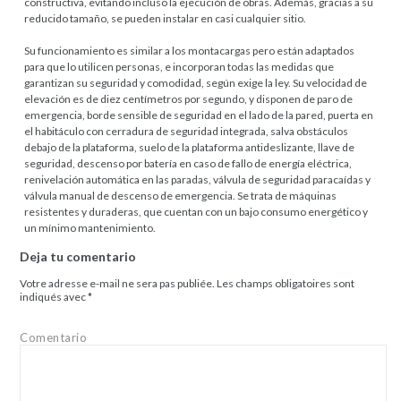
constructiva, evitando incluso la ejecución de obras. Además, gracias a su
reducido tamaño, se pueden instalar en casi cualquier sitio.
Su funcionamiento es similar a los montacargas pero están adaptados
para que lo utilicen personas, e incorporan todas las medidas que
garantizan su seguridad y comodidad, según exige la ley. Su velocidad de
elevación es de diez centímetros por segundo, y disponen de paro de
emergencia, borde sensible de seguridad en el lado de la pared, puerta en
el habitáculo con cerradura de seguridad integrada, salva obstáculos
debajo de la plataforma, suelo de la plataforma antideslizante, llave de
seguridad, descenso por batería en caso de fallo de energía eléctrica,
renivelación automática en las paradas, válvula de seguridad paracaídas y
válvula manual de descenso de emergencia. Se trata de máquinas
resistentes y duraderas, que cuentan con un bajo consumo energético y
un mínimo mantenimiento.
Deja tu comentario
Votre adresse e-mail ne sera pas publiée.
Les champs obligatoires sont
indiqués avec
*
Comentario