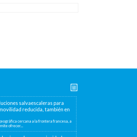
luciones salvaescaleras para
movilidad reducida, también en
eográfica cercana a la frontera francesa, a
mite ofrecer...