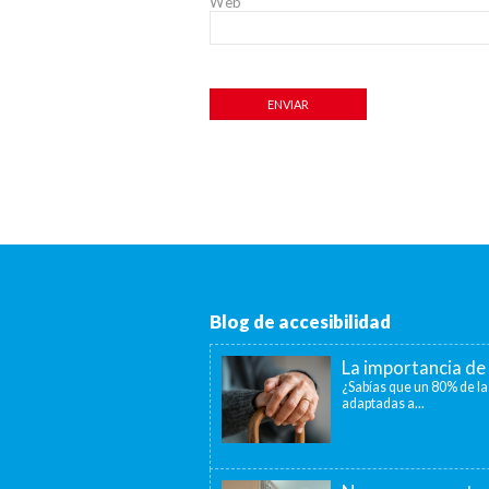
Web
Blog de accesibilidad
La importancia de 
¿Sabías que un 80% de la
adaptadas a...