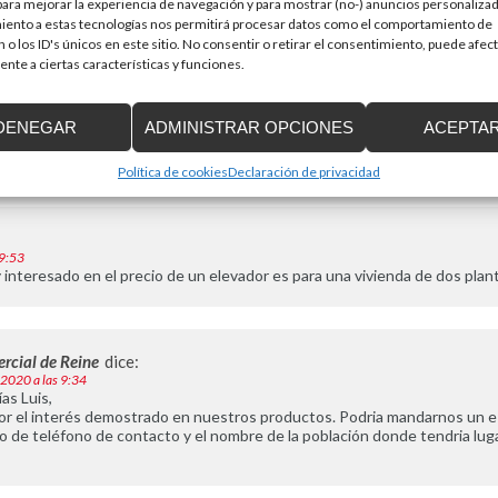
 cotizar un elevador montacargas para una empresa textil en la victoria
ra mejorar la experiencia de navegación y para mostrar (no-) anuncios personalizad
iento a estas tecnologías nos permitirá procesar datos como el comportamiento de
 o los ID's únicos en este sitio. No consentir o retirar el consentimiento, puede afec
nte a ciertas características y funciones.
rcial de Reine
dice:
embre de 2019 a las 7:36
as,
DENEGAR
ADMINISTRAR OPCIONES
ACEPTA
or su consulta. En breve nos pondremos en contacto con usted. Que te
Política de cookies
Declaración de privacidad
19:53
interesado en el precio de un elevador es para una vivienda de dos plan
rcial de Reine
dice:
e 2020 a las 9:34
as Luis,
or el interés demostrado en nuestros productos. Podria mandarnos un e
 de teléfono de contacto y el nombre de la población donde tendria lug