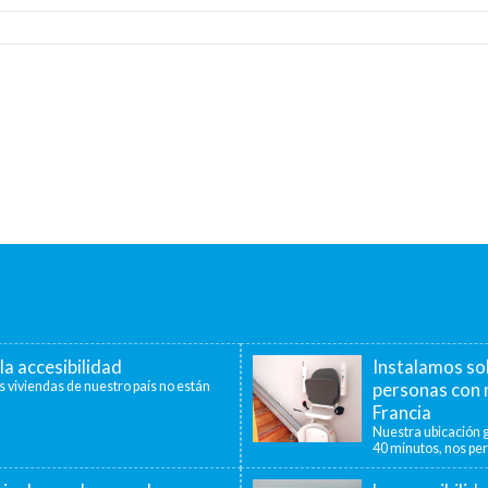
la accesibilidad
Instalamos so
s viviendas de nuestro país no están
personas con 
Francia
Nuestra ubicación g
40 minutos, nos per