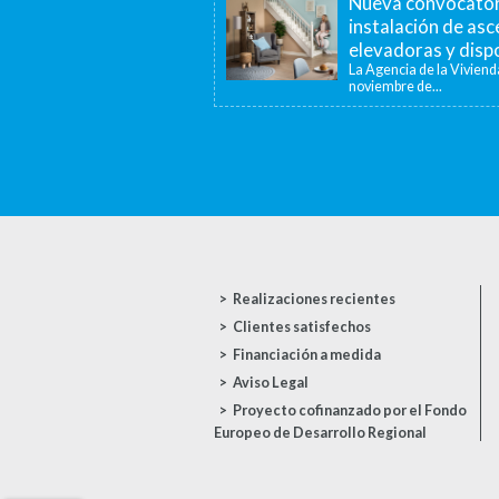
Nueva convocatori
instalación de as
elevadoras y dispo
La Agencia de la Viviend
noviembre de...
Realizaciones recientes
Clientes satisfechos
Financiación a medida
Aviso Legal
Proyecto cofinanzado por el Fondo
Europeo de Desarrollo Regional