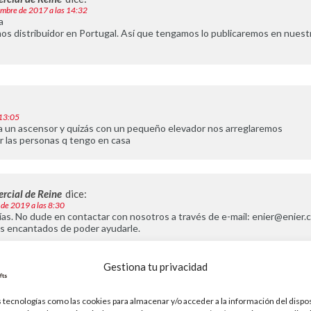
embre de 2017 a las 14:32
a
s distribuidor en Portugal. Así que tengamos lo publicaremos en nuest
 13:05
a un ascensor y quizás con un pequeño elevador nos arreglaremos
 las personas q tengo en casa
rcial de Reine
dice:
 de 2019 a las 8:30
as. No dude en contactar con nosotros a través de e-mail:
enier@enier.
s encantados de poder ayudarle.
Gestiona tu privacidad
:
16:15
 tecnologías como las cookies para almacenar y/o acceder a la información del dispos