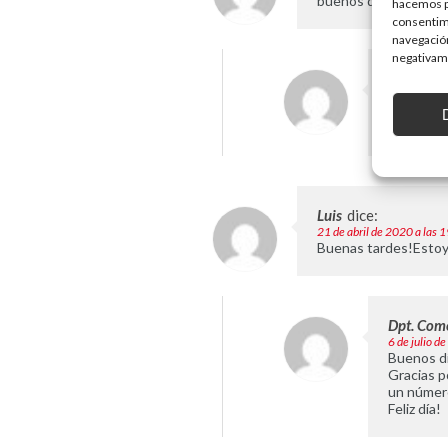
buenos dias necesito
hacemos pa
consentim
navegación
negativame
Dpt. Come
17 de septi
Buenos dí
Gracias p
Luis
dice:
21 de abril de 2020 a las 
Buenas tardes!Estoy 
Dpt. Come
6 de julio d
Buenos dí
Gracias p
un número
Feliz día!