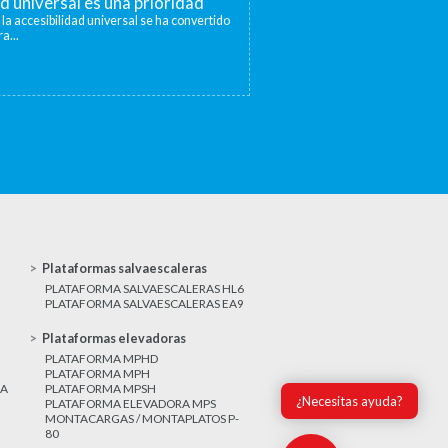
ad universal es una prioridad
 la accesibilidad universal se ha convertido
a...
Plataformas salvaescaleras
PLATAFORMA SALVAESCALERAS HL6
PLATAFORMA SALVAESCALERAS EA9
Plataformas elevadoras
PLATAFORMA MPHD
PLATAFORMA MPH
CA
PLATAFORMA MPSH
¿Necesitas ayuda?
PLATAFORMA ELEVADORA MPS
MONTACARGAS / MONTAPLATOS P-
80