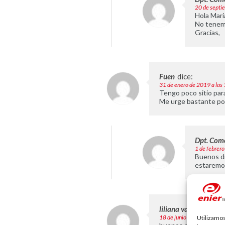
20 de septi
Hola Mari
No tenemo
Gracias,
Fuen
dice:
31 de enero de 2019 a las
Tengo poco sitio par
Me urge bastante por
Dpt. Come
1 de febrero
Buenos dí
estaremo
liliana valencia
dice
18 de junio de 2019 a las 
Utilizamos