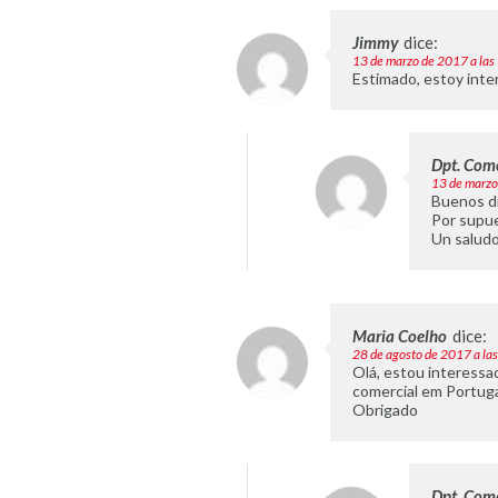
Jimmy
dice:
13 de marzo de 2017 a las
Estimado, estoy inte
Dpt. Come
13 de marzo
Buenos dí
Por supue
Un salud
Maria Coelho
dice:
28 de agosto de 2017 a la
Olá, estou interessa
comercial em Portuga
Obrigado
Dpt. Come