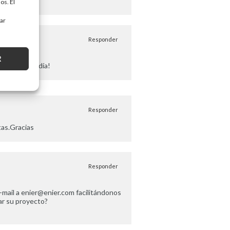
os. El
tar
Responder
R
nga un buen día!
Responder
tas.Gracias
Responder
-mail a
enier@enier.com
facilitándonos
ar su proyecto?