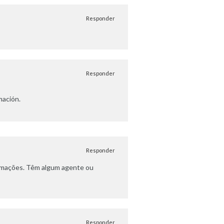
Responder
Responder
mación.
Responder
formações. Têm algum agente ou
Responder