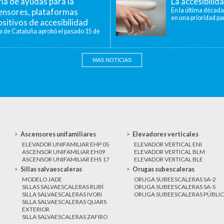
a de ayudas para la
La accesibilid
censores, plataformas
En la última década
en una prioridad par
sitivos de accesibilidad
a de Cataluña aprobó el pasado 15 de
MAS NOTICIAS
Ascensores unifamiliares
Elevadores verticales
ELEVADOR UNIFAMILIAR EHP 05
ELEVADOR VERTICAL ENI
ASCENSOR UNIFAMILIAR EH09
ELEVADOR VERTICAL BLM
ASCENSOR UNIFAMILIAR EHS 17
ELEVADOR VERTICAL BLE
Sillas salvaescaleras
Orugas subescaleras
MODELO JADE
ORUGA SUBEESCALERAS SA-2
SILLAS SALVAESCALERAS RUBÍ
ORUGA SUBEESCALERAS SA-S
SILLA SALVAESCALERAS IVORI
ORUGA SUBEESCALERAS PÚBLI
SILLA SALVAESCALERAS QUARS
EXTERIOR
SILLA SALVAESCALERAS ZAFIRO