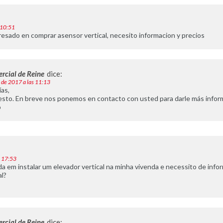
 10:51
resado en comprar asensor vertical, necesito informacion y precios
rcial de Reine
dice:
 de 2017 a las 11:13
as,
sto. En breve nos ponemos en contacto con usted para darle más infor
o
s 17:53
da em instalar um elevador vertical na minha vivenda e necessito de in
l?
rcial de Reine
dice: