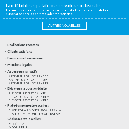
La utilidad de las plataformas elevadoras industriales
En muchos centros industriales existen distintos niveles que deben
superarse para poder trasladar mercancías...
AUTRES NOUVELLES
Réalisations récentes
Clients satisfaits
Financement sur-mesure
Mentions légales
Ascenseurs privatifs
ASCENSEUR PRIVATIF EHP 05
ASCENSEUR PRIVATIF EH 09
ASCENSEUR PRIVATIF EHS 17
Elévateurs à course réduite
ÉLÉVATEURS VERTICAUX ENI
ÉLÉVATEURS VERTICAUX BLM
ÉLÉVATEURS VERTICAUX BLE
Plate-forme monte-escaliers
PLATE-FORME MONTE-ESCALIERS HL6
PLATEFORME MONTE-ESCALIERS EA9
Chaise monte-escaliers
MODÈLE JADE
MODÈLE RUBÍ