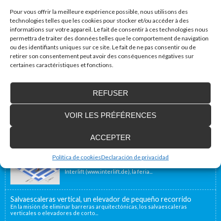
Pour vous offrir la meilleure expérience possible, nous utilisons des
technologies telles que les cookies pour stocker et/ou accéder à des
informations sur votre appareil. Le fait de consentir à ces technologies nous
permettra de traiter des données telles que le comportement de navigation
ou des identifiants uniques sur ce site. Le fait de ne pas consentir ou de
retirer son consentement peut avoir des conséquences négatives sur
certaines caractéristiques et fonctions.
Accessibilité Blog
REFUSER
Nous installons des plates-formes élévatrices
pour les personnes à mobilité réduite, y
VOIR LES PRÉFÉRENCES
compris en France
Notre emplacement géographique proche de la
frontière française, à 40 minutes, nous permet d’offrir...
ACCEPTER
Enier estará presente en Interlift, la feria líder
Política de cookies
Declaración de privacidad
en el mundo
Del 13 al 16 de Octubre Enier estará presente en
Interlift (www.interlift.de), la feria...
Salvaescaleras vertical, un elevador de pequeño recorrido
En la misión de eliminar barreras arquitectónicas, los salvaescaleras
verticales o elevadores de corto...