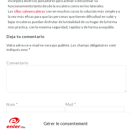
incorpora diversos pulsadores para activar o desactivar su
funcionamiento tanto desde la escalera como en los laterales.
Las
sillas salvaescaleras
son en muchos casos la solución más simple y a
la vez más eficaz para que las personas que tienen dificultad en subir y
bajar escaleras puedan disfrutar de la totalidad de su hogar de la forma
más práctica, con la máxima seguridad, rapidez y de forma asequible.
Deja tu comentario
Votre adresse e-mail ne sera pas publiée.
Les champs obligatoires sont
indiqués avec
*
Comentario
Nom
*
Mail
*
Gérer le consentement
Site web