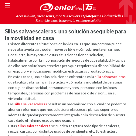
☰
Accessibilité, ascenseurs, monte-escaliers et plateformes industrielles
Ensemble, nous trouvons la meilleure solution!
Sillas salvaescaleras, una solución asequible para
la movilidad en casa
Existen diferentes situaciones en la vida en las que una persona puede
necesitar ayuda para poder moverse libre y cómodamente en su hogar.
Por suerte, la mayoría de estas situaciones tienen solución,
habitualmente con la incorporación de mejoras de accesibilidad. Muchas
de ellas son soluciones efectivas pero que requieren la disponibilidad de
un espacio, y en ocasiones modificar estructuras arquitectónicas.
En estos casos, una de las soluciones existentes es la
silla salvaescaleras
,
que facilita de la forma más práctica y cómoda la movilidad de personas
con alguna discapacidad, personas mayores, personas con lesiones
temporales, personas con problemas de mareos o de visión… en su
vivienda habitual.
Las
sillas salvaescaleras
resultan un mecanismo con el cual nos podemos
ahorrar reformas y que nos soluciona el acceso a plantas superiores
además de quedar perfectamente integrada en la decoración de nuestra
casa dado el mínimo espacio que ocupan.
Estas
sillas salvaescaleras
se pueden adaptar a todo tipo de escaleras,
rectas, curvas, con distintos grados de pendiente, etc. Su estructura