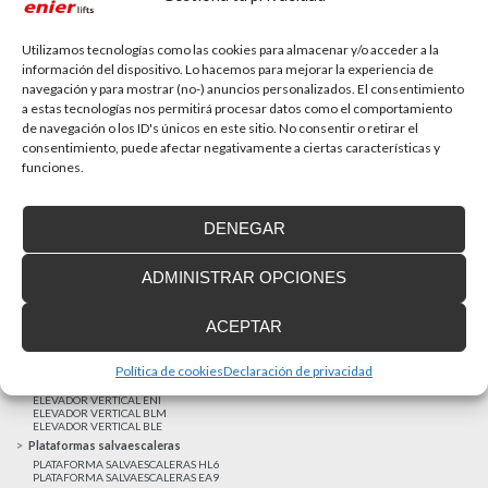
La accesibilidad universal es una prioridad
En la última década la accesibilidad universal se ha
convertido en una prioridad para...
Utilizamos tecnologías como las cookies para almacenar y/o acceder a la
información del dispositivo. Lo hacemos para mejorar la experiencia de
navegación y para mostrar (no-) anuncios personalizados. El consentimiento
a estas tecnologías nos permitirá procesar datos como el comportamiento
MAS NOTICIAS
de navegación o los ID's únicos en este sitio. No consentir o retirar el
consentimiento, puede afectar negativamente a ciertas características y
funciones.
Realizaciones recientes
Clientes satisfechos
DENEGAR
Financiación a medida
Aviso Legal
ADMINISTRAR OPCIONES
Proyecto cofinanzado por el Fondo Europeo de Desarrollo Regional
Ascensores unifamiliares
ACEPTAR
ELEVADOR UNIFAMILIAR EHP 05
ASCENSOR UNIFAMILIAR EH09
ASCENSOR UNIFAMILIAR EHS 17
Política de cookies
Declaración de privacidad
Elevadores verticales
ELEVADOR VERTICAL ENI
ELEVADOR VERTICAL BLM
ELEVADOR VERTICAL BLE
Plataformas salvaescaleras
PLATAFORMA SALVAESCALERAS HL6
PLATAFORMA SALVAESCALERAS EA9