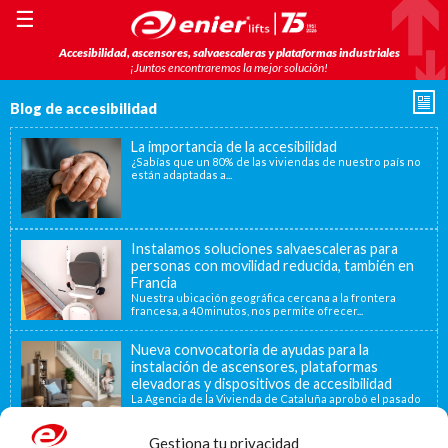
☰
Accesibilidad, ascensores, salvaescaleras y plataformas industriales
¡Juntos encontraremos la mejor solución!
Blog de accesibilidad
La importancia de la accesibilidad
¿Sabías que un 80% de las viviendas de nuestro país no
están adaptadas a...
Instalamos soluciones salvaescaleras para
personas con movilidad reducida, también en
Francia
Nuestra ubicación geográfica cercana a la frontera
francesa, a 40 minutos, nos permite ofrecer...
Nueva convocatoria de ayudas para la
instalación de ascensores, plataformas
elevadoras y dispositivos de accesibilidad
La Agencia de la Vivienda de Cataluña aprobó el pasado
15 de noviembre de...
Gestiona tu privacidad