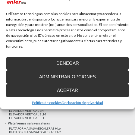
La accesibilidad universal es una prioridad
En la última década la accesibilidad universal se ha
convertido en una prioridad para...
Utilizamos tecnologías como las cookies para almacenar y/o acceder a la
información del dispositivo. Lo hacemos para mejorar la experiencia de
navegación y para mostrar (no-) anuncios personalizados. El consentimiento
a estas tecnologías nos permitirá procesar datos como el comportamiento
MAS NOTICIAS
de navegación o los ID's únicos en este sitio. No consentir o retirar el
consentimiento, puede afectar negativamente a ciertas características y
funciones.
Realizaciones recientes
Clientes satisfechos
DENEGAR
Financiación a medida
Aviso Legal
ADMINISTRAR OPCIONES
Proyecto cofinanzado por el Fondo Europeo de Desarrollo Regional
Ascensores unifamiliares
ACEPTAR
ELEVADOR UNIFAMILIAR EHP 05
ASCENSOR UNIFAMILIAR EH09
ASCENSOR UNIFAMILIAR EHS 17
Política de cookies
Declaración de privacidad
Elevadores verticales
ELEVADOR VERTICAL ENI
ELEVADOR VERTICAL BLM
ELEVADOR VERTICAL BLE
Plataformas salvaescaleras
PLATAFORMA SALVAESCALERAS HL6
PLATAFORMA SALVAESCALERAS EA9