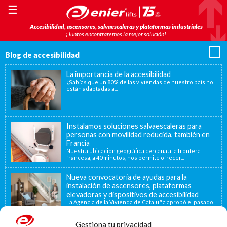
☰
Accesibilidad, ascensores, salvaescaleras y plataformas industriales
¡Juntos encontraremos la mejor solución!
Blog de accesibilidad
La importancia de la accesibilidad
¿Sabías que un 80% de las viviendas de nuestro país no
están adaptadas a...
Instalamos soluciones salvaescaleras para
personas con movilidad reducida, también en
Francia
Nuestra ubicación geográfica cercana a la frontera
francesa, a 40 minutos, nos permite ofrecer...
Nueva convocatoria de ayudas para la
instalación de ascensores, plataformas
elevadoras y dispositivos de accesibilidad
La Agencia de la Vivienda de Cataluña aprobó el pasado
15 de noviembre de...
Gestiona tu privacidad