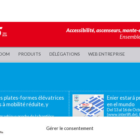
Accessibilité, ascenseurs, monte-e
Ensemble,
OOM
PRODUITS
DÉLÉGATIONS
WEB ENTREPRISE
es plates-formes élévatrices
Enier estará pr
 à mobilité réduite, y
en el mundo
Del 13 al 16 de Octu
(www.interlift.de), l
aphique proche de la frontière
ous permet d’offrir...
Gérer le consentement
ador de pequeño recorrido
La utilidad de las plataforma
icas, los salvaescaleras verticales o
En muchos centros industriales existen 