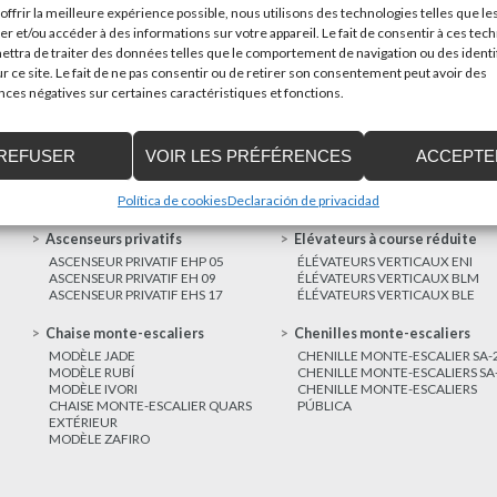
offrir la meilleure expérience possible, nous utilisons des technologies telles que le
poder trasladar mercancías...
er et/ou accéder à des informations sur votre appareil. Le fait de consentir à ces tec
ttra de traiter des données telles que le comportement de navigation ou des identi
AUTRES
r ce site. Le fait de ne pas consentir ou de retirer son consentement peut avoir des
NOUVELLES
es négatives sur certaines caractéristiques et fonctions.
REFUSER
VOIR LES PRÉFÉRENCES
ACCEPTE
Política de cookies
Declaración de privacidad
Ascenseurs privatifs
Elévateurs à course réduite
ASCENSEUR PRIVATIF EHP 05
ÉLÉVATEURS VERTICAUX ENI
ASCENSEUR PRIVATIF EH 09
ÉLÉVATEURS VERTICAUX BLM
ASCENSEUR PRIVATIF EHS 17
ÉLÉVATEURS VERTICAUX BLE
Chaise monte-escaliers
Chenilles monte-escaliers
MODÈLE JADE
CHENILLE MONTE-ESCALIER SA-
MODÈLE RUBÍ
CHENILLE MONTE-ESCALIERS SA
MODÈLE IVORI
CHENILLE MONTE-ESCALIERS
CHAISE MONTE-ESCALIER QUARS
PÚBLICA
EXTÉRIEUR
MODÈLE ZAFIRO