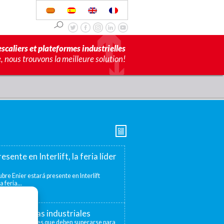
scaliers et plateformes industrielles
 nous trouvons la meilleure solution!
esente en Interlift, la feria líder
bre Enier estará presente en Interlift
a feria...
s elevadoras industriales
distintos niveles que deben superarse para