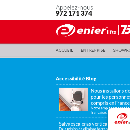
Appelez-nous
972 171 374
ACCUEIL
ENTREPRISE
SHOWR
Accessibilité Blog
Nous installons d
pour les personnes
compris en France
Notre emplacement géogr
française, à 40 minutes, n
Salvaescaleras vertical, un elev
En la misión de eliminar barreras arquitectón