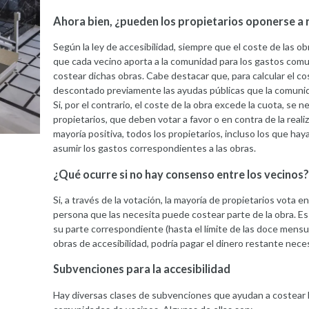
Ahora bien, ¿pueden los propietarios oponerse a r
Según la ley de accesibilidad, siempre que el coste de las o
que cada vecino aporta a la comunidad para los gastos comu
costear dichas obras. Cabe destacar que, para calcular el co
descontado previamente las ayudas públicas que la comunid
Si, por el contrario, el coste de la obra excede la cuota, se 
propietarios, que deben votar a favor o en contra de la realiza
mayoría positiva, todos los propietarios, incluso los que ha
asumir los gastos correspondientes a las obras.
¿Qué ocurre si no hay consenso entre los vecinos?
Si, a través de la votación, la mayoría de propietarios vota en
persona que las necesita puede costear parte de la obra. Es 
su parte correspondiente (hasta el límite de las doce mensua
obras de accesibilidad, podría pagar el dinero restante neces
Subvenciones para la accesibilidad
Hay diversas clases de subvenciones que ayudan a costear la