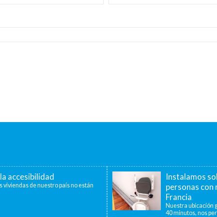
la accesibilidad
Instalamos so
s viviendas de nuestro país no están
personas con 
Francia
Nuestra ubicación g
40 minutos, nos per