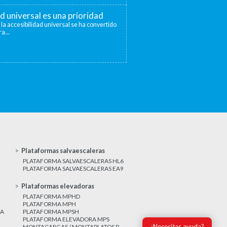
ad universal es una prioridad
 la accesibilidad universal se ha convertido
a...
Plataformas salvaescaleras
PLATAFORMA SALVAESCALERAS HL6
PLATAFORMA SALVAESCALERAS EA9
Plataformas elevadoras
PLATAFORMA MPHD
PLATAFORMA MPH
CA
PLATAFORMA MPSH
PLATAFORMA ELEVADORA MPS
¿Necesitas ayuda?
MONTACARGAS / MONTAPLATOS P-