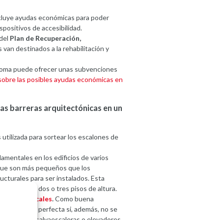
cluye ayudas económicas para poder
spositivos de accesibilidad.
 del
Plan de Recuperación,
 van destinados a la rehabilitación y
oma puede ofrecer unas subvenciones
sobre las posibles ayudas económicas en
as barreras arquitectónicas en un
utilizada para sortear los escalones de
mentales en los edificios de varios
 que son más pequeños que los
cturales para ser instalados. Esta
idades con dos o tres pisos de altura.
dores verticales
.
Como buena
 económica y perfecta si, además, no se
e plataformas salvaescaleras o elevadores