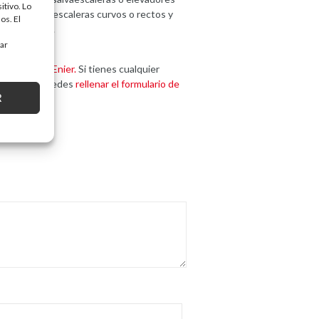
itivo. Lo
a tramos de escaleras curvos o rectos y
os. El
r instalados.
tar
ricamos en Enier.
Si tienes cualquier
ompromiso, puedes
rellenar el formulario de
R