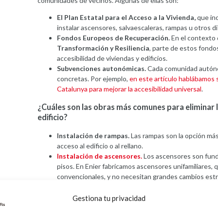
comunidades de vecinos. Algunas de ellas son:
El Plan Estatal para el Acceso a la Vivienda,
que in
instalar ascensores, salvaescaleras, rampas u otros di
Fondos Europeos de Recuperación.
En el contexto
Transformación y Resiliencia
, parte de estos fondos
accesibilidad de viviendas y edificios.
Subvenciones autonómicas.
Cada comunidad autón
concretas. Por ejemplo,
en este artículo hablábamos 
Catalunya para mejorar la accesibilidad universal
.
¿Cuáles son las obras más comunes para eliminar l
edificio?
Instalación de rampas.
Las rampas son la opción más 
acceso al edificio o al rellano.
Instalación de ascensores.
Los ascensores son funda
pisos. En Enier fabricamos ascensores unifamiliares,
convencionales, y no necesitan grandes cambios estru
tipología de ascensor es una buena opción para comun
Instalación de plataformas salvaescaleras o eleva
Gestiona tu privacidad
alternativa a instalación de rampas, una solución más
cuenta con el espacio suficiente, es la instalación d