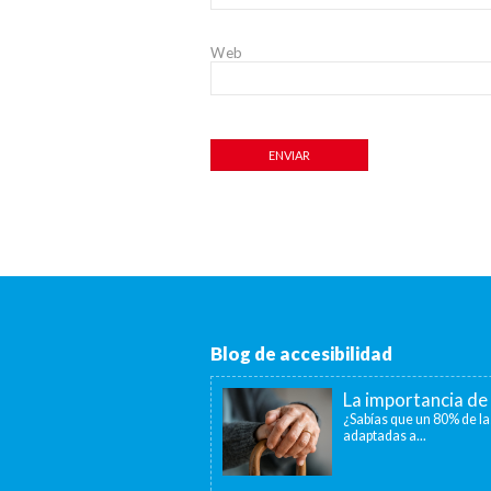
Web
Blog de accesibilidad
La importancia de 
¿Sabías que un 80% de la
adaptadas a...