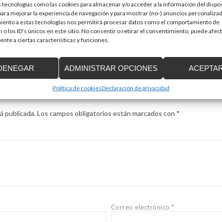
 tecnologías como las cookies para almacenar y/o acceder a la información del dispos
verticales. Son soluciones perfectas para superar par
ra mejorar la experiencia de navegación y para mostrar (no-) anuncios personalizad
no se necesita una modificación de la escalera para se
iento a estas tecnologías nos permitirá procesar datos como el comportamiento de
 o los ID's únicos en este sitio. No consentir o retirar el consentimiento, puede afec
nte a ciertas características y funciones.
Aquí puedes consultar las soluciones salvaescaleras que fab
duda al respecto o quieres solicitar más información sin c
DENEGAR
ADMINISTRAR OPCIONES
ACEPTA
nuestro sitio web
o llamarnos al
972 171 374.
Política de cookies
Declaración de privacidad
á publicada.
Los campos obligatorios están marcados con
*
Correo electrónico
*