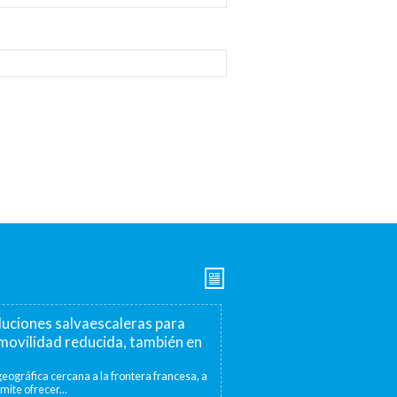
luciones salvaescaleras para
movilidad reducida, también en
eográfica cercana a la frontera francesa, a
mite ofrecer...