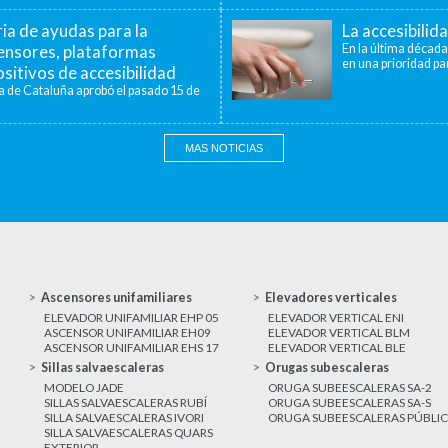
a de ayudas para la
La accesibilid
censores, plataformas
En la última década
en una prioridad par
sitivos de accesibilidad
a de Cataluña aprobó el pasado 15 de
MAS NOTICIAS
Ascensores unifamiliares
Elevadores verticales
ELEVADOR UNIFAMILIAR EHP 05
ELEVADOR VERTICAL ENI
ASCENSOR UNIFAMILIAR EH09
ELEVADOR VERTICAL BLM
ASCENSOR UNIFAMILIAR EHS 17
ELEVADOR VERTICAL BLE
Sillas salvaescaleras
Orugas subescaleras
MODELO JADE
ORUGA SUBEESCALERAS SA-2
SILLAS SALVAESCALERAS RUBÍ
ORUGA SUBEESCALERAS SA-S
SILLA SALVAESCALERAS IVORI
ORUGA SUBEESCALERAS PÚBLI
SILLA SALVAESCALERAS QUARS
EXTERIOR