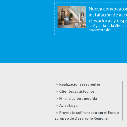
Nueva convocatori
instalación de as
elevadoras y dispo
La Agencia de la Viviend
noviembre de...
Realizaciones recientes
Clientes satisfechos
Financiación a medida
Aviso Legal
Proyecto cofinanzado por el Fondo
Europeo de Desarrollo Regional