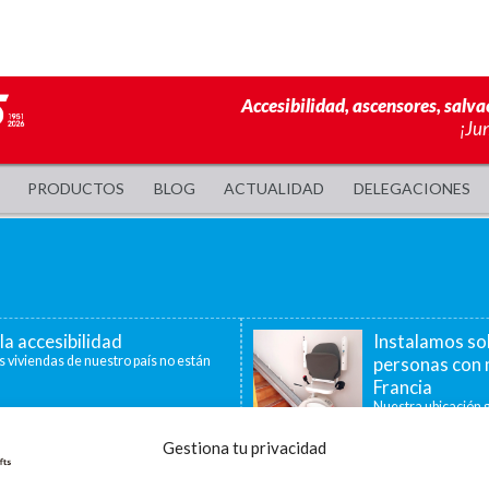
Accesibilidad, ascensores, salva
¡Ju
PRODUCTOS
BLOG
ACTUALIDAD
DELEGACIONES
la accesibilidad
Instalamos so
s viviendas de nuestro país no están
personas con 
Francia
Nuestra ubicación g
40 minutos, nos per
Gestiona tu privacidad
a de ayudas para la
La accesibilid
censores, plataformas
En la última década