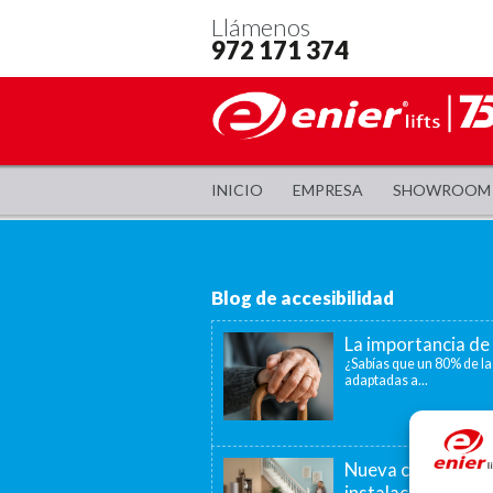
Llámenos
972 171 374
INICIO
EMPRESA
SHOWROOM
Blog de accesibilidad
La importancia de 
¿Sabías que un 80% de la
adaptadas a...
Nueva convocatori
instalación de as