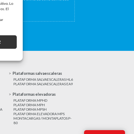
itivo. Lo
a...
os. El
tar
R
Plataformas salvaescaleras
PLATAFORMA SALVAESCALERAS HL6
PLATAFORMA SALVAESCALERAS EA9
Plataformas elevadoras
PLATAFORMA MPHD
PLATAFORMA MPH
CA
PLATAFORMA MPSH
PLATAFORMA ELEVADORA MPS
MONTACARGAS / MONTAPLATOS P-
80