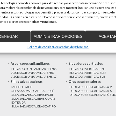
 tecnologías como las cookies para almacenar y/o acceder a la información del dispos
en una prioridad par
sitivos de accesibilidad
ra mejorar la experiencia de navegación y para mostrar (no-) anuncios personalizad
a de Cataluña aprobó el pasado 15 de
iento a estas tecnologías nos permitirá procesar datos como el comportamiento de
 o los ID's únicos en este sitio. No consentir o retirar el consentimiento, puede afec
nte a ciertas características y funciones.
MAS NOTICIAS
DENEGAR
ADMINISTRAR OPCIONES
ACEPTA
Política de cookies
Declaración de privacidad
Ascensores unifamiliares
Elevadores verticales
ELEVADOR UNIFAMILIAR EHP 05
ELEVADOR VERTICAL ENI
ASCENSOR UNIFAMILIAR EH09
ELEVADOR VERTICAL BLM
ASCENSOR UNIFAMILIAR EHS 17
ELEVADOR VERTICAL BLE
Sillas salvaescaleras
Orugas subescaleras
MODELO JADE
ORUGA SUBEESCALERAS SA-2
SILLAS SALVAESCALERAS RUBÍ
ORUGA SUBEESCALERAS SA-S
SILLA SALVAESCALERAS IVORI
ORUGA SUBEESCALERAS PÚBLI
SILLA SALVAESCALERAS QUARS
EXTERIOR
SILLA SALVAESCALERAS ZAFIRO