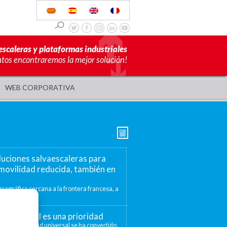
escaleras y plataformas industriales
ntos encontraremos la mejor solución!
WEB CORPORATIVA
luciones salvaescaleras para
movilidad reducida, también en
eográfica cercana a la frontera francesa, a
mite ofrecer...
ad universal es una prioridad
 la accesibilidad universal se ha convertido