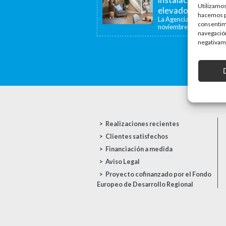
Utilizamos
elevadoras y dispo
hacemos pa
La Agencia de la Viviend
consentim
noviembre de...
navegación
negativame
Realizaciones recientes
Clientes satisfechos
Financiación a medida
Aviso Legal
Proyecto cofinanzado por el Fondo
Europeo de Desarrollo Regional