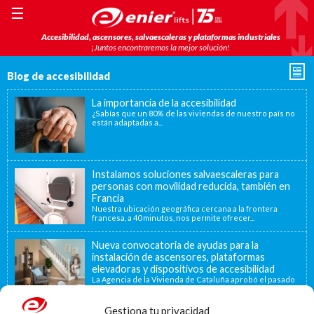
☰
Accesibilidad, ascensores, salvaescaleras y plataformas industriales
¡Juntos encontraremos la mejor solución!
Blog de accesibilidad
La importancia de la accesibilidad
¿Sabías que un 80% de las viviendas de nuestro país no
están adaptadas a...
Instalamos soluciones salvaescaleras para
personas con movilidad reducida, también en
Francia
Nuestra ubicación geográfica cercana a la frontera
francesa, a 40 minutos, nos permite ofrecer...
Nueva convocatoria de ayudas para la
instalación de ascensores, plataformas
elevadoras y dispositivos de accesibilidad
La Agencia de la Vivienda de Cataluña aprobó el pasado
15 de noviembre de...
Gestiona tu privacidad