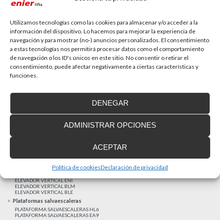
La accesibilidad universal es una prioridad
En la última década la accesibilidad universal se ha
convertido en una prioridad para...
Utilizamos tecnologías como las cookies para almacenar y/o acceder a la
información del dispositivo. Lo hacemos para mejorar la experiencia de
navegación y para mostrar (no-) anuncios personalizados. El consentimiento
a estas tecnologías nos permitirá procesar datos como el comportamiento
MAS NOTICIAS
de navegación o los ID's únicos en este sitio. No consentir o retirar el
consentimiento, puede afectar negativamente a ciertas características y
funciones.
Realizaciones recientes
Clientes satisfechos
DENEGAR
Financiación a medida
Aviso Legal
ADMINISTRAR OPCIONES
Proyecto cofinanzado por el Fondo Europeo de Desarrollo Regional
Ascensores unifamiliares
ACEPTAR
ELEVADOR UNIFAMILIAR EHP 05
ASCENSOR UNIFAMILIAR EH09
ASCENSOR UNIFAMILIAR EHS 17
Política de cookies
Declaración de privacidad
Elevadores verticales
ELEVADOR VERTICAL ENI
ELEVADOR VERTICAL BLM
ELEVADOR VERTICAL BLE
Plataformas salvaescaleras
PLATAFORMA SALVAESCALERAS HL6
PLATAFORMA SALVAESCALERAS EA9