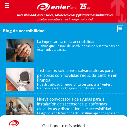
☰
Accesibilidad, ascensores, salvaescaleras y plataformas industriales
¡Juntos encontraremos la mejor solución!
Blog de accesibilidad
La importancia de la accesibilidad
¿Sabías que un 80% de las viviendas de nuestro país no
están adaptadas a...
Instalamos soluciones salvaescaleras para
personas con movilidad reducida, también en
Francia
Nuestra ubicación geográfica cercana a la frontera
francesa, a 40 minutos, nos permite ofrecer...
Nueva convocatoria de ayudas para la
instalación de ascensores, plataformas
elevadoras y dispositivos de accesibilidad
La Agencia de la Vivienda de Cataluña aprobó el pasado
15 de noviembre de...
Gestiona tu privacidad