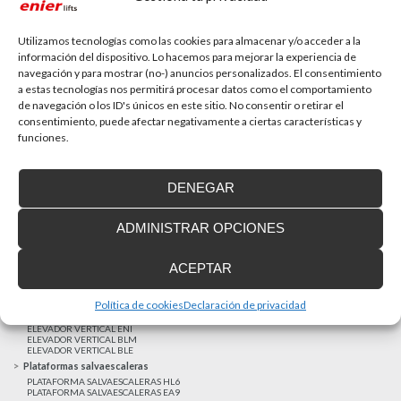
La accesibilidad universal es una prioridad
En la última década la accesibilidad universal se ha
convertido en una prioridad para...
Utilizamos tecnologías como las cookies para almacenar y/o acceder a la
información del dispositivo. Lo hacemos para mejorar la experiencia de
navegación y para mostrar (no-) anuncios personalizados. El consentimiento
a estas tecnologías nos permitirá procesar datos como el comportamiento
MAS NOTICIAS
de navegación o los ID's únicos en este sitio. No consentir o retirar el
consentimiento, puede afectar negativamente a ciertas características y
funciones.
Realizaciones recientes
Clientes satisfechos
DENEGAR
Financiación a medida
Aviso Legal
ADMINISTRAR OPCIONES
Proyecto cofinanzado por el Fondo Europeo de Desarrollo Regional
Ascensores unifamiliares
ACEPTAR
ELEVADOR UNIFAMILIAR EHP 05
ASCENSOR UNIFAMILIAR EH09
ASCENSOR UNIFAMILIAR EHS 17
Política de cookies
Declaración de privacidad
Elevadores verticales
ELEVADOR VERTICAL ENI
ELEVADOR VERTICAL BLM
ELEVADOR VERTICAL BLE
Plataformas salvaescaleras
PLATAFORMA SALVAESCALERAS HL6
PLATAFORMA SALVAESCALERAS EA9