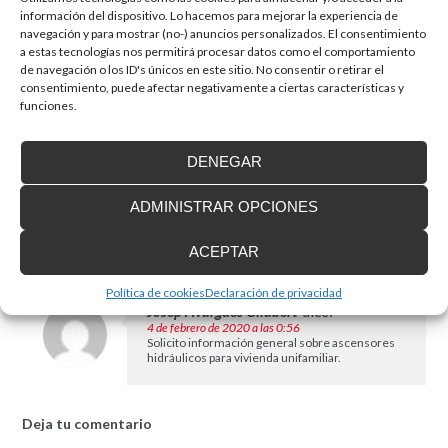
información del dispositivo. Lo hacemos para mejorar la experiencia de
Rafael Ruiz gonzalez
dice:
Responder
navegación y para mostrar (no-) anuncios personalizados. El consentimiento
16 de enero de 2015 a las 21:43
a estas tecnologías nos permitirá procesar datos como el comportamiento
me gustaria recibir oferts psras un elevador
de navegación o los ID's únicos en este sitio. No consentir o retirar el
vertical que cubra desde el garaje al piso
consentimiento, puede afectar negativamente a ciertas características y
funciones.
Dpt. Comercial de Reine
Responder
dice:
DENEGAR
23 de enero de 2015 a las 18:11
Hola. Te he enviado un mail
solicitándote datos de contacto
ADMINISTRAR OPCIONES
para que el comercial pueda
atender tu solicitud. Saludos
ACEPTAR
Política de cookies
Declaración de privacidad
Josep Avargues Gilabert
dice:
Responder
4 de febrero de 2020 a las 0:56
Solicito información general sobre ascensores
hidráulicos para vivienda unifamiliar.
Deja tu comentario