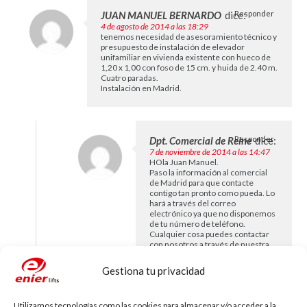
JUAN MANUEL BERNARDO
dice:
Responder
4 de agosto de 2014 a las 18:29
tenemos necesidad de asesoramiento técnico y
presupuesto de instalación de elevador
unifamiliar en vivienda existente con hueco de
1,20 x 1,00 con foso de 15 cm. y huida de 2.40 m.
Cuatro paradas.
Instalación en Madrid.
Dpt. Comercial de Reine
Responder
dice:
7 de noviembre de 2014 a las 14:47
HOla Juan Manuel.
Paso la información al comercial
de Madrid para que contacte
contigo tan pronto como pueda. Lo
hará a través del correo
electrónico ya que no disponemos
de tu número de teléfono.
Cualquier cosa puedes contactar
con nosotros a través de nuestra
web
http://www.enier.com
o bien
telefónicamente. Saludos
Gestiona tu privacidad
Utilizamos tecnologías como las cookies para almacenar y/o acceder a la