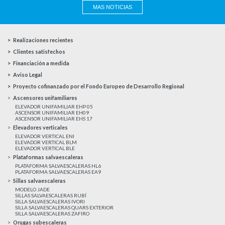
MAS NOTICIAS
Realizaciones recientes
Clientes satisfechos
Financiación a medida
Aviso Legal
Proyecto cofinanzado por el Fondo Europeo de Desarrollo Regional
Ascensores unifamiliares
ELEVADOR UNIFAMILIAR EHP 05
ASCENSOR UNIFAMILIAR EH09
ASCENSOR UNIFAMILIAR EHS 17
Elevadores verticales
ELEVADOR VERTICAL ENI
ELEVADOR VERTICAL BLM
ELEVADOR VERTICAL BLE
Plataformas salvaescaleras
PLATAFORMA SALVAESCALERAS HL6
PLATAFORMA SALVAESCALERAS EA9
Sillas salvaescaleras
MODELO JADE
SILLAS SALVAESCALERAS RUBÍ
SILLA SALVAESCALERAS IVORI
SILLA SALVAESCALERAS QUARS EXTERIOR
SILLA SALVAESCALERAS ZAFIRO
Orugas subescaleras