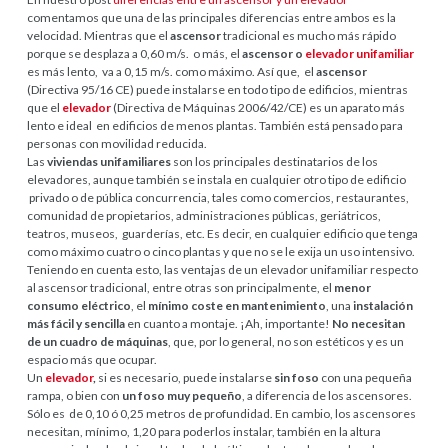
comentamos que una de las principales diferencias entre ambos es la
velocidad. Mientras que el
ascensor
tradicional es mucho más rápido
porque se desplaza a 0,60 m/s. o más, el
ascensor o
elevador unifamiliar
es más lento, va a 0,15 m/s. como máximo. Así que, el
ascensor
(Directiva 95/16 CE) puede instalarse en todo tipo de edificios, mientras
que el
elevador
(Directiva de Máquinas 2006/42/CE) es un aparato más
lento e ideal en edificios de menos plantas. También está pensado para
personas con movilidad reducida.
Las
viviendas unifamiliares
son los principales destinatarios de los
elevadores, aunque también se instala en cualquier otro tipo de edificio
privado o de pública concurrencia, tales como comercios, restaurantes,
comunidad de propietarios, administraciones públicas, geriátricos,
teatros, museos, guarderías, etc. Es decir, en cualquier edificio que tenga
como máximo cuatro o cinco plantas y que no se le exija un uso intensivo.
Teniendo en cuenta esto, las ventajas de un elevador unifamiliar respecto
al ascensor tradicional, entre otras son principalmente, el
menor
consumo eléctrico
, el
mínimo coste en mantenimiento
, una
instalación
más fácil y sencilla
en cuanto a montaje. ¡Ah, importante!
No necesitan
de un cuadro de máquinas
, que, por lo general, no son estéticos y es un
espacio más que ocupar.
Un
elevador
,
si es necesario, puede instalarse
sin foso
con una pequeña
rampa, o bien con
un foso muy pequeño
, a diferencia de los ascensores.
Sólo es de 0,10 ó 0,25 metros de profundidad. En cambio, los ascensores
necesitan, mínimo, 1,20 para poderlos instalar, también en la altura