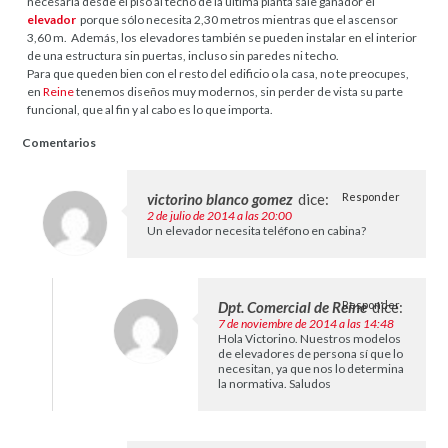
necesaria desde el piso al techo de la última planta sale ganador el
elevador
porque sólo necesita 2,30 metros mientras que el ascensor
3,60 m. Además, los elevadores también se pueden instalar en el interior
de una estructura sin puertas, incluso sin paredes ni techo.
Para que queden bien con el resto del edificio o la casa, no te preocupes,
en
Reine
tenemos diseños muy modernos, sin perder de vista su parte
funcional, que al fin y al cabo es lo que importa.
Comentarios
victorino blanco gomez
dice:
Responder
2 de julio de 2014 a las 20:00
Un elevador necesita teléfono en cabina?
Dpt. Comercial de Reine
Responder
dice:
7 de noviembre de 2014 a las 14:48
Hola Victorino. Nuestros modelos
de elevadores de persona sí que lo
necesitan, ya que nos lo determina
la normativa. Saludos