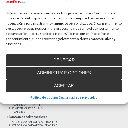
La accesibilidad universal es una prioridad
En la última década la accesibilidad universal se ha
convertido en una prioridad para...
Utilizamos tecnologías como las cookies para almacenar y/o acceder a la
información del dispositivo. Lo hacemos para mejorar la experiencia de
navegación y para mostrar (no-) anuncios personalizados. El consentimiento
a estas tecnologías nos permitirá procesar datos como el comportamiento
MAS NOTICIAS
de navegación o los ID's únicos en este sitio. No consentir o retirar el
consentimiento, puede afectar negativamente a ciertas características y
funciones.
Realizaciones recientes
Clientes satisfechos
DENEGAR
Financiación a medida
Aviso Legal
ADMINISTRAR OPCIONES
Proyecto cofinanzado por el Fondo Europeo de Desarrollo Regional
Ascensores unifamiliares
ACEPTAR
ELEVADOR UNIFAMILIAR EHP 05
ASCENSOR UNIFAMILIAR EH09
ASCENSOR UNIFAMILIAR EHS 17
Política de cookies
Declaración de privacidad
Elevadores verticales
ELEVADOR VERTICAL ENI
ELEVADOR VERTICAL BLM
ELEVADOR VERTICAL BLE
Plataformas salvaescaleras
PLATAFORMA SALVAESCALERAS HL6
PLATAFORMA SALVAESCALERAS EA9