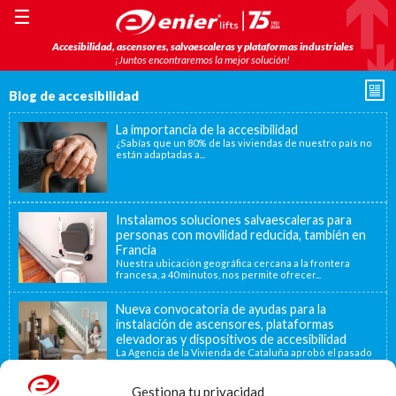
☰
Accesibilidad, ascensores, salvaescaleras y plataformas industriales
¡Juntos encontraremos la mejor solución!
Blog de accesibilidad
La importancia de la accesibilidad
¿Sabías que un 80% de las viviendas de nuestro país no
están adaptadas a...
Instalamos soluciones salvaescaleras para
personas con movilidad reducida, también en
Francia
Nuestra ubicación geográfica cercana a la frontera
francesa, a 40 minutos, nos permite ofrecer...
Nueva convocatoria de ayudas para la
instalación de ascensores, plataformas
elevadoras y dispositivos de accesibilidad
La Agencia de la Vivienda de Cataluña aprobó el pasado
15 de noviembre de...
Gestiona tu privacidad