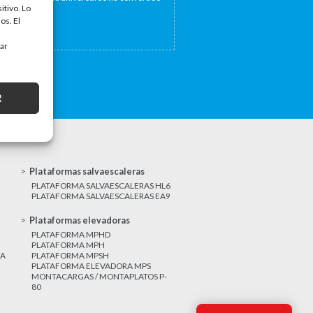
itivo. Lo
a...
os. El
tar
R
Plataformas salvaescaleras
PLATAFORMA SALVAESCALERAS HL6
PLATAFORMA SALVAESCALERAS EA9
Plataformas elevadoras
PLATAFORMA MPHD
PLATAFORMA MPH
CA
PLATAFORMA MPSH
PLATAFORMA ELEVADORA MPS
MONTACARGAS / MONTAPLATOS P-
80