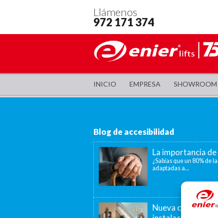
Llámenos
972 171 374
INICIO
EMPRESA
SHOWROOM
Blog de accesibilidad
La importancia de 
¿Sabías que un 80% de la
adaptadas a...
Nueva convocatori
instalación de as