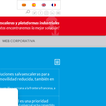
escaleras y plataformas industriales
ntos encontraremos la mejor solución!
WEB CORPORATIVA
luciones salvaescaleras para
movilidad reducida, también en
eográfica cercana a la frontera francesa, a
mite ofrecer...
ad universal es una prioridad
 la accesibilidad universal se ha convertido