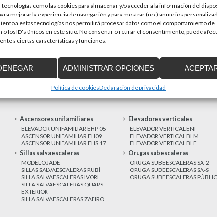
 tecnologías como las cookies para almacenar y/o acceder a la información del dispos
en una prioridad par
sitivos de accesibilidad
ra mejorar la experiencia de navegación y para mostrar (no-) anuncios personalizad
a de Cataluña aprobó el pasado 15 de
iento a estas tecnologías nos permitirá procesar datos como el comportamiento de
 o los ID's únicos en este sitio. No consentir o retirar el consentimiento, puede afec
nte a ciertas características y funciones.
MAS NOTICIAS
DENEGAR
ADMINISTRAR OPCIONES
ACEPTA
Política de cookies
Declaración de privacidad
Ascensores unifamiliares
Elevadores verticales
ELEVADOR UNIFAMILIAR EHP 05
ELEVADOR VERTICAL ENI
ASCENSOR UNIFAMILIAR EH09
ELEVADOR VERTICAL BLM
ASCENSOR UNIFAMILIAR EHS 17
ELEVADOR VERTICAL BLE
Sillas salvaescaleras
Orugas subescaleras
MODELO JADE
ORUGA SUBEESCALERAS SA-2
SILLAS SALVAESCALERAS RUBÍ
ORUGA SUBEESCALERAS SA-S
SILLA SALVAESCALERAS IVORI
ORUGA SUBEESCALERAS PÚBLI
SILLA SALVAESCALERAS QUARS
EXTERIOR
SILLA SALVAESCALERAS ZAFIRO