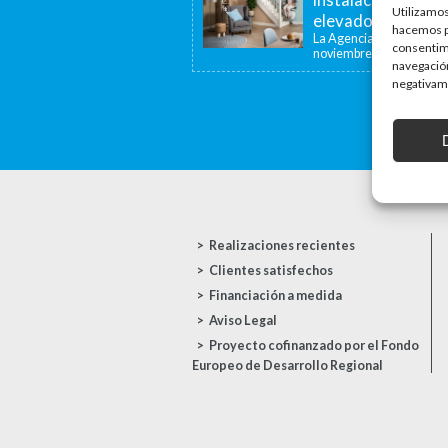
Utilizamos
elevadoras y dispo
hacemos pa
La Agencia de la Viviend
consentim
noviembre de...
navegación
negativame
Realizaciones recientes
Clientes satisfechos
Financiación a medida
Aviso Legal
Proyecto cofinanzado por el Fondo
Europeo de Desarrollo Regional