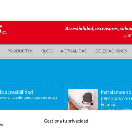
Accesibilidad, ascensores, salva
¡Ju
PRODUCTOS
BLOG
ACTUALIDAD
DELEGACIONES
la accesibilidad
Instalamos so
s viviendas de nuestro país no están
personas con 
Francia
Nuestra ubicación g
40 minutos, nos per
Gestiona tu privacidad
a de ayudas para la
La accesibilid
censores, plataformas
En la última década