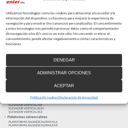
La accesibilidad universal es una prioridad
En la última década la accesibilidad universal se ha
convertido en una prioridad para...
Utilizamos tecnologías como las cookies para almacenar y/o acceder a la
información del dispositivo. Lo hacemos para mejorar la experiencia de
navegación y para mostrar (no-) anuncios personalizados. El consentimiento
a estas tecnologías nos permitirá procesar datos como el comportamiento
MAS NOTICIAS
de navegación o los ID's únicos en este sitio. No consentir o retirar el
consentimiento, puede afectar negativamente a ciertas características y
funciones.
Realizaciones recientes
Clientes satisfechos
DENEGAR
Financiación a medida
Aviso Legal
ADMINISTRAR OPCIONES
Proyecto cofinanzado por el Fondo Europeo de Desarrollo Regional
Ascensores unifamiliares
ACEPTAR
ELEVADOR UNIFAMILIAR EHP 05
ASCENSOR UNIFAMILIAR EH09
ASCENSOR UNIFAMILIAR EHS 17
Política de cookies
Declaración de privacidad
Elevadores verticales
ELEVADOR VERTICAL ENI
ELEVADOR VERTICAL BLM
ELEVADOR VERTICAL BLE
Plataformas salvaescaleras
PLATAFORMA SALVAESCALERAS HL6
PLATAFORMA SALVAESCALERAS EA9