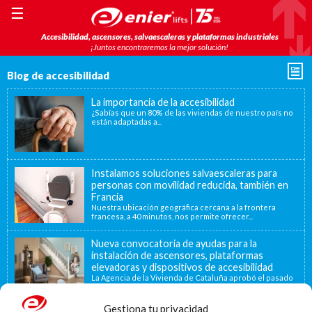
☰
Accesibilidad, ascensores, salvaescaleras y plataformas industriales
¡Juntos encontraremos la mejor solución!
Blog de accesibilidad
La importancia de la accesibilidad
¿Sabías que un 80% de las viviendas de nuestro país no
están adaptadas a...
Instalamos soluciones salvaescaleras para
personas con movilidad reducida, también en
Francia
Nuestra ubicación geográfica cercana a la frontera
francesa, a 40 minutos, nos permite ofrecer...
Nueva convocatoria de ayudas para la
instalación de ascensores, plataformas
elevadoras y dispositivos de accesibilidad
La Agencia de la Vivienda de Cataluña aprobó el pasado
15 de noviembre de...
Gestiona tu privacidad