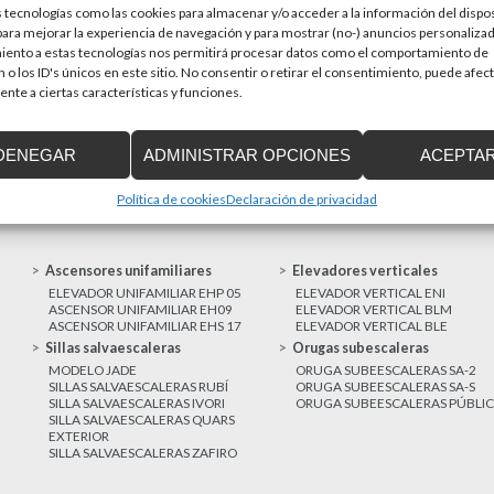
 tecnologías como las cookies para almacenar y/o acceder a la información del dispos
en una prioridad par
sitivos de accesibilidad
ra mejorar la experiencia de navegación y para mostrar (no-) anuncios personalizad
a de Cataluña aprobó el pasado 15 de
iento a estas tecnologías nos permitirá procesar datos como el comportamiento de
 o los ID's únicos en este sitio. No consentir o retirar el consentimiento, puede afec
nte a ciertas características y funciones.
MAS NOTICIAS
DENEGAR
ADMINISTRAR OPCIONES
ACEPTA
Política de cookies
Declaración de privacidad
Ascensores unifamiliares
Elevadores verticales
ELEVADOR UNIFAMILIAR EHP 05
ELEVADOR VERTICAL ENI
ASCENSOR UNIFAMILIAR EH09
ELEVADOR VERTICAL BLM
ASCENSOR UNIFAMILIAR EHS 17
ELEVADOR VERTICAL BLE
Sillas salvaescaleras
Orugas subescaleras
MODELO JADE
ORUGA SUBEESCALERAS SA-2
SILLAS SALVAESCALERAS RUBÍ
ORUGA SUBEESCALERAS SA-S
SILLA SALVAESCALERAS IVORI
ORUGA SUBEESCALERAS PÚBLI
SILLA SALVAESCALERAS QUARS
EXTERIOR
SILLA SALVAESCALERAS ZAFIRO