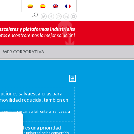
escaleras y plataformas industriales
ntos encontraremos la mejor solución!
WEB CORPORATIVA
luciones salvaescaleras para
movilidad reducida, también en
eográfica cercana a la frontera francesa, a
mite ofrecer...
ad universal es una prioridad
 la accesibilidad universal se ha convertido