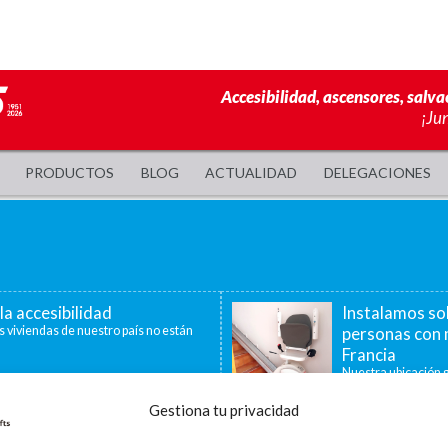
Accesibilidad, ascensores, salva
¡Ju
PRODUCTOS
BLOG
ACTUALIDAD
DELEGACIONES
la accesibilidad
Instalamos so
s viviendas de nuestro país no están
personas con 
Francia
Nuestra ubicación g
40 minutos, nos per
Gestiona tu privacidad
a de ayudas para la
La accesibilid
censores, plataformas
En la última década