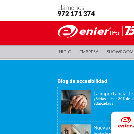
Llámenos
972 171 374
INICIO
EMPRESA
SHOWROOM
Blog de accesibilidad
La importancia de 
¿Sabías que un 80% de la
adaptadas a...
Nueva convocatori
instalación de as