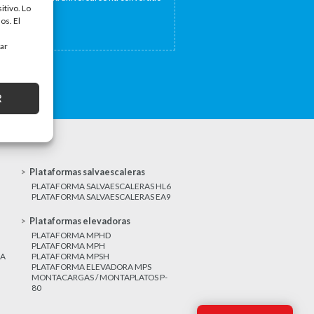
itivo. Lo
a...
os. El
tar
R
Plataformas salvaescaleras
PLATAFORMA SALVAESCALERAS HL6
PLATAFORMA SALVAESCALERAS EA9
Plataformas elevadoras
PLATAFORMA MPHD
PLATAFORMA MPH
CA
PLATAFORMA MPSH
PLATAFORMA ELEVADORA MPS
MONTACARGAS / MONTAPLATOS P-
80