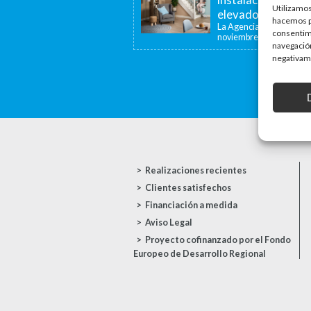
Utilizamos
elevadoras y dispo
hacemos pa
La Agencia de la Viviend
consentim
noviembre de...
navegación
negativame
Realizaciones recientes
Clientes satisfechos
Financiación a medida
Aviso Legal
Proyecto cofinanzado por el Fondo
Europeo de Desarrollo Regional