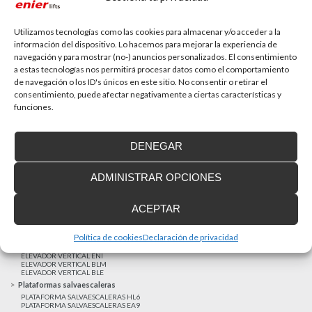
La accesibilidad universal es una prioridad
En la última década la accesibilidad universal se ha
convertido en una prioridad para...
Utilizamos tecnologías como las cookies para almacenar y/o acceder a la
información del dispositivo. Lo hacemos para mejorar la experiencia de
navegación y para mostrar (no-) anuncios personalizados. El consentimiento
a estas tecnologías nos permitirá procesar datos como el comportamiento
MAS NOTICIAS
de navegación o los ID's únicos en este sitio. No consentir o retirar el
consentimiento, puede afectar negativamente a ciertas características y
funciones.
Realizaciones recientes
Clientes satisfechos
DENEGAR
Financiación a medida
Aviso Legal
ADMINISTRAR OPCIONES
Proyecto cofinanzado por el Fondo Europeo de Desarrollo Regional
Ascensores unifamiliares
ACEPTAR
ELEVADOR UNIFAMILIAR EHP 05
ASCENSOR UNIFAMILIAR EH09
ASCENSOR UNIFAMILIAR EHS 17
Política de cookies
Declaración de privacidad
Elevadores verticales
ELEVADOR VERTICAL ENI
ELEVADOR VERTICAL BLM
ELEVADOR VERTICAL BLE
Plataformas salvaescaleras
PLATAFORMA SALVAESCALERAS HL6
PLATAFORMA SALVAESCALERAS EA9