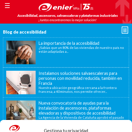
☰
Accesibilidad, ascensores, salvaescaleras y plataformas industriales
¡Juntos encontraremos la mejor solución!
Blog de accesibilidad
La importancia de la accesibilidad
¿Sabías que un 80% de las viviendas de nuestro país no
están adaptadas a...
Instalamos soluciones salvaescaleras para
personas con movilidad reducida, también en
Francia
Nuestra ubicación geográfica cercana a la frontera
francesa, a 40 minutos, nos permite ofrecer...
Nueva convocatoria de ayudas para la
instalación de ascensores, plataformas
elevadoras y dispositivos de accesibilidad
La Agencia de la Vivienda de Cataluña aprobó el pasado
15 de noviembre de...
Gestiona tu privacidad