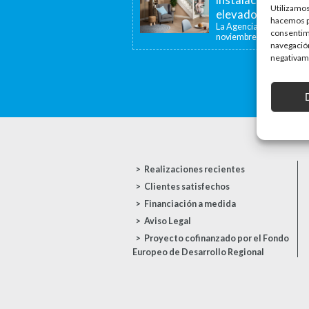
Utilizamos
elevadoras y dispo
hacemos pa
La Agencia de la Viviend
consentim
noviembre de...
navegación
negativame
Realizaciones recientes
Clientes satisfechos
Financiación a medida
Aviso Legal
Proyecto cofinanzado por el Fondo
Europeo de Desarrollo Regional