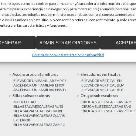
 tecnologías como las cookies para almacenar y/o acceder a la información del dispos
en una prioridad par
sitivos de accesibilidad
ra mejorar la experiencia de navegación y para mostrar (no-) anuncios personalizad
a de Cataluña aprobó el pasado 15 de
iento a estas tecnologías nos permitirá procesar datos como el comportamiento de
 o los ID's únicos en este sitio. No consentir o retirar el consentimiento, puede afec
nte a ciertas características y funciones.
MAS NOTICIAS
DENEGAR
ADMINISTRAR OPCIONES
ACEPTA
Política de cookies
Declaración de privacidad
Ascensores unifamiliares
Elevadores verticales
ELEVADOR UNIFAMILIAR EHP 05
ELEVADOR VERTICAL ENI
ASCENSOR UNIFAMILIAR EH09
ELEVADOR VERTICAL BLM
ASCENSOR UNIFAMILIAR EHS 17
ELEVADOR VERTICAL BLE
Sillas salvaescaleras
Orugas subescaleras
MODELO JADE
ORUGA SUBEESCALERAS SA-2
SILLAS SALVAESCALERAS RUBÍ
ORUGA SUBEESCALERAS SA-S
SILLA SALVAESCALERAS IVORI
ORUGA SUBEESCALERAS PÚBLI
SILLA SALVAESCALERAS QUARS
EXTERIOR
SILLA SALVAESCALERAS ZAFIRO