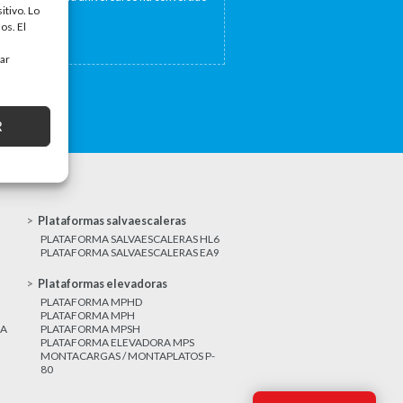
itivo. Lo
a...
os. El
tar
R
Plataformas salvaescaleras
PLATAFORMA SALVAESCALERAS HL6
PLATAFORMA SALVAESCALERAS EA9
Plataformas elevadoras
PLATAFORMA MPHD
PLATAFORMA MPH
CA
PLATAFORMA MPSH
PLATAFORMA ELEVADORA MPS
MONTACARGAS / MONTAPLATOS P-
80