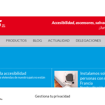
Accesibilidad, ascensores, salva
¡Ju
PRODUCTOS
BLOG
ACTUALIDAD
DELEGACIONES
la accesibilidad
Instalamos so
s viviendas de nuestro país no están
personas con 
Francia
Nuestra ubicación g
40 minutos, nos per
Gestiona tu privacidad
a de ayudas para la
La accesibilid
censores, plataformas
En la última década