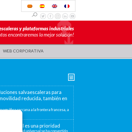
escaleras y plataformas industriales
ntos encontraremos la mejor solución!
WEB CORPORATIVA
luciones salvaescaleras para
movilidad reducida, también en
eográfica cercana a la frontera francesa, a
mite ofrecer...
ad universal es una prioridad
 la accesibilidad universal se ha convertido