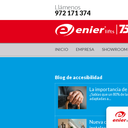
Llámenos
972 171 374
INICIO
EMPRESA
SHOWROOM
Blog de accesibilidad
La importancia de 
¿Sabías que un 80% de la
adaptadas a...
Nueva convocatori
instalación de as