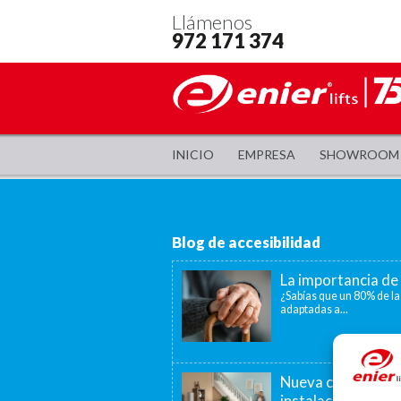
Llámenos
972 171 374
INICIO
EMPRESA
SHOWROOM
Blog de accesibilidad
La importancia de 
¿Sabías que un 80% de la
adaptadas a...
Nueva convocatori
instalación de as