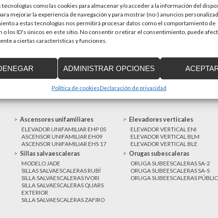
 tecnologías como las cookies para almacenar y/o acceder a la información del dispos
en una prioridad par
sitivos de accesibilidad
ra mejorar la experiencia de navegación y para mostrar (no-) anuncios personalizad
a de Cataluña aprobó el pasado 15 de
iento a estas tecnologías nos permitirá procesar datos como el comportamiento de
 o los ID's únicos en este sitio. No consentir o retirar el consentimiento, puede afec
nte a ciertas características y funciones.
MAS NOTICIAS
DENEGAR
ADMINISTRAR OPCIONES
ACEPTA
Política de cookies
Declaración de privacidad
Ascensores unifamiliares
Elevadores verticales
ELEVADOR UNIFAMILIAR EHP 05
ELEVADOR VERTICAL ENI
ASCENSOR UNIFAMILIAR EH09
ELEVADOR VERTICAL BLM
ASCENSOR UNIFAMILIAR EHS 17
ELEVADOR VERTICAL BLE
Sillas salvaescaleras
Orugas subescaleras
MODELO JADE
ORUGA SUBEESCALERAS SA-2
SILLAS SALVAESCALERAS RUBÍ
ORUGA SUBEESCALERAS SA-S
SILLA SALVAESCALERAS IVORI
ORUGA SUBEESCALERAS PÚBLI
SILLA SALVAESCALERAS QUARS
EXTERIOR
SILLA SALVAESCALERAS ZAFIRO