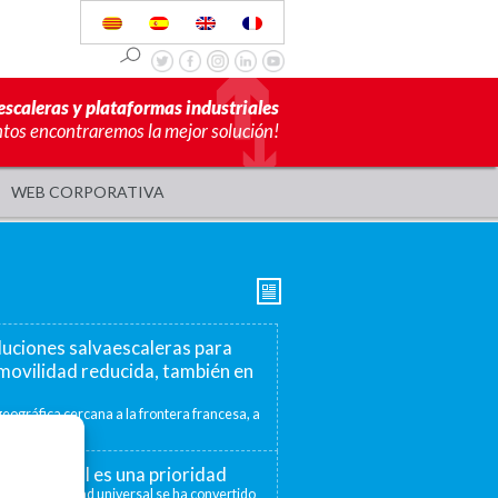
escaleras y plataformas industriales
ntos encontraremos la mejor solución!
WEB CORPORATIVA
luciones salvaescaleras para
movilidad reducida, también en
eográfica cercana a la frontera francesa, a
mite ofrecer...
ad universal es una prioridad
 la accesibilidad universal se ha convertido