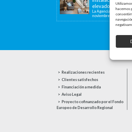
Utilizamos
elevadoras y dispo
hacemos pa
La Agencia de la Viviend
consentim
noviembre de...
navegación
negativame
Realizaciones recientes
Clientes satisfechos
Financiación a medida
Aviso Legal
Proyecto cofinanzado por el Fondo
Europeo de Desarrollo Regional