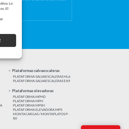
itivo. Lo
a...
os. El
tar
R
Plataformas salvaescaleras
PLATAFORMA SALVAESCALERAS HL6
PLATAFORMA SALVAESCALERAS EA9
Plataformas elevadoras
PLATAFORMA MPHD
PLATAFORMA MPH
CA
PLATAFORMA MPSH
PLATAFORMA ELEVADORA MPS
MONTACARGAS / MONTAPLATOS P-
80