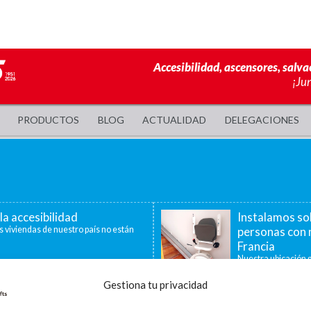
Accesibilidad, ascensores, salva
¡Ju
PRODUCTOS
BLOG
ACTUALIDAD
DELEGACIONES
la accesibilidad
Instalamos so
s viviendas de nuestro país no están
personas con 
Francia
Nuestra ubicación g
40 minutos, nos per
Gestiona tu privacidad
a de ayudas para la
La accesibilid
censores, plataformas
En la última década