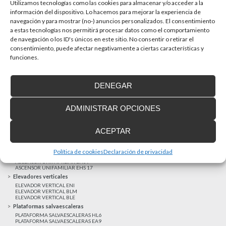
La accesibilidad universal es una prioridad
Utilizamos tecnologías como las cookies para almacenar y/o acceder a la
En la última década la accesibilidad universal se ha
información del dispositivo. Lo hacemos para mejorar la experiencia de
convertido en una prioridad para...
navegación y para mostrar (no-) anuncios personalizados. El consentimiento
a estas tecnologías nos permitirá procesar datos como el comportamiento
de navegación o los ID's únicos en este sitio. No consentir o retirar el
consentimiento, puede afectar negativamente a ciertas características y
MAS NOTICIAS
funciones.
DENEGAR
Realizaciones recientes
Clientes satisfechos
ADMINISTRAR OPCIONES
Financiación a medida
Aviso Legal
ACEPTAR
Proyecto cofinanzado por el Fondo Europeo de Desarrollo Regional
Ascensores unifamiliares
Política de cookies
Declaración de privacidad
ELEVADOR UNIFAMILIAR EHP 05
ASCENSOR UNIFAMILIAR EH09
ASCENSOR UNIFAMILIAR EHS 17
Elevadores verticales
ELEVADOR VERTICAL ENI
ELEVADOR VERTICAL BLM
ELEVADOR VERTICAL BLE
Plataformas salvaescaleras
PLATAFORMA SALVAESCALERAS HL6
PLATAFORMA SALVAESCALERAS EA9