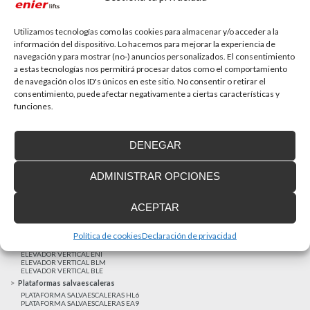
La accesibilidad universal es una prioridad
En la última década la accesibilidad universal se ha
convertido en una prioridad para...
Utilizamos tecnologías como las cookies para almacenar y/o acceder a la
información del dispositivo. Lo hacemos para mejorar la experiencia de
navegación y para mostrar (no-) anuncios personalizados. El consentimiento
a estas tecnologías nos permitirá procesar datos como el comportamiento
MAS NOTICIAS
de navegación o los ID's únicos en este sitio. No consentir o retirar el
consentimiento, puede afectar negativamente a ciertas características y
funciones.
Realizaciones recientes
Clientes satisfechos
DENEGAR
Financiación a medida
Aviso Legal
ADMINISTRAR OPCIONES
Proyecto cofinanzado por el Fondo Europeo de Desarrollo Regional
Ascensores unifamiliares
ACEPTAR
ELEVADOR UNIFAMILIAR EHP 05
ASCENSOR UNIFAMILIAR EH09
ASCENSOR UNIFAMILIAR EHS 17
Política de cookies
Declaración de privacidad
Elevadores verticales
ELEVADOR VERTICAL ENI
ELEVADOR VERTICAL BLM
ELEVADOR VERTICAL BLE
Plataformas salvaescaleras
PLATAFORMA SALVAESCALERAS HL6
PLATAFORMA SALVAESCALERAS EA9