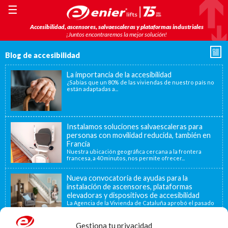
☰
Accesibilidad, ascensores, salvaescaleras y plataformas industriales
¡Juntos encontraremos la mejor solución!
Blog de accesibilidad
La importancia de la accesibilidad
¿Sabías que un 80% de las viviendas de nuestro país no
están adaptadas a...
Instalamos soluciones salvaescaleras para
personas con movilidad reducida, también en
Francia
Nuestra ubicación geográfica cercana a la frontera
francesa, a 40 minutos, nos permite ofrecer...
Nueva convocatoria de ayudas para la
instalación de ascensores, plataformas
elevadoras y dispositivos de accesibilidad
La Agencia de la Vivienda de Cataluña aprobó el pasado
15 de noviembre de...
Gestiona tu privacidad