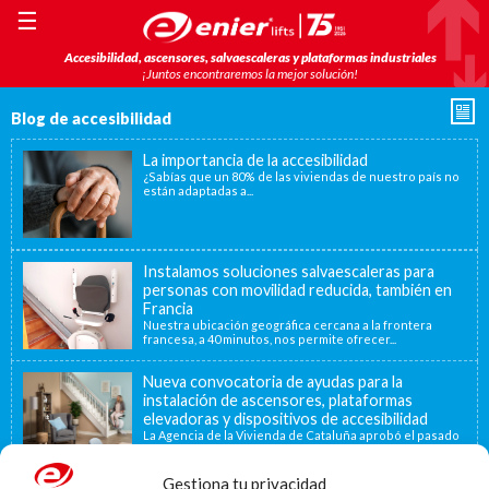
☰
Accesibilidad, ascensores, salvaescaleras y plataformas industriales
¡Juntos encontraremos la mejor solución!
Blog de accesibilidad
La importancia de la accesibilidad
¿Sabías que un 80% de las viviendas de nuestro país no
están adaptadas a...
Instalamos soluciones salvaescaleras para
personas con movilidad reducida, también en
Francia
Nuestra ubicación geográfica cercana a la frontera
francesa, a 40 minutos, nos permite ofrecer...
Nueva convocatoria de ayudas para la
instalación de ascensores, plataformas
elevadoras y dispositivos de accesibilidad
La Agencia de la Vivienda de Cataluña aprobó el pasado
15 de noviembre de...
Gestiona tu privacidad