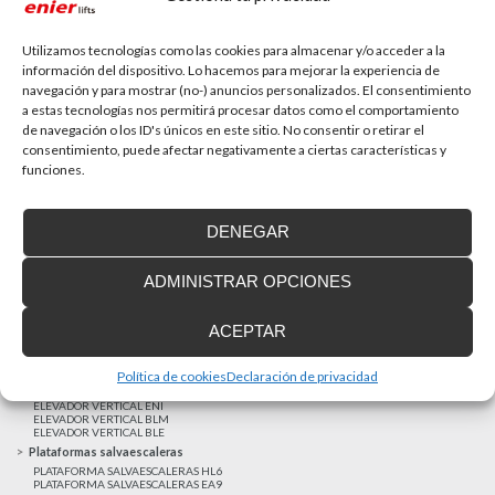
La accesibilidad universal es una prioridad
En la última década la accesibilidad universal se ha
convertido en una prioridad para...
Utilizamos tecnologías como las cookies para almacenar y/o acceder a la
información del dispositivo. Lo hacemos para mejorar la experiencia de
navegación y para mostrar (no-) anuncios personalizados. El consentimiento
a estas tecnologías nos permitirá procesar datos como el comportamiento
MAS NOTICIAS
de navegación o los ID's únicos en este sitio. No consentir o retirar el
consentimiento, puede afectar negativamente a ciertas características y
funciones.
Realizaciones recientes
Clientes satisfechos
DENEGAR
Financiación a medida
Aviso Legal
ADMINISTRAR OPCIONES
Proyecto cofinanzado por el Fondo Europeo de Desarrollo Regional
Ascensores unifamiliares
ACEPTAR
ELEVADOR UNIFAMILIAR EHP 05
ASCENSOR UNIFAMILIAR EH09
ASCENSOR UNIFAMILIAR EHS 17
Política de cookies
Declaración de privacidad
Elevadores verticales
ELEVADOR VERTICAL ENI
ELEVADOR VERTICAL BLM
ELEVADOR VERTICAL BLE
Plataformas salvaescaleras
PLATAFORMA SALVAESCALERAS HL6
PLATAFORMA SALVAESCALERAS EA9