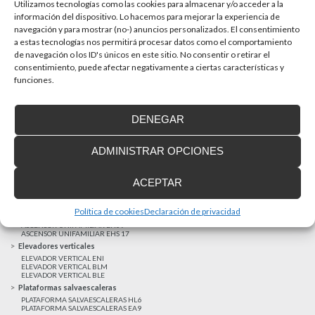
La accesibilidad universal es una prioridad
Utilizamos tecnologías como las cookies para almacenar y/o acceder a la
En la última década la accesibilidad universal se ha
información del dispositivo. Lo hacemos para mejorar la experiencia de
convertido en una prioridad para...
navegación y para mostrar (no-) anuncios personalizados. El consentimiento
a estas tecnologías nos permitirá procesar datos como el comportamiento
de navegación o los ID's únicos en este sitio. No consentir o retirar el
consentimiento, puede afectar negativamente a ciertas características y
MAS NOTICIAS
funciones.
DENEGAR
Realizaciones recientes
Clientes satisfechos
ADMINISTRAR OPCIONES
Financiación a medida
Aviso Legal
ACEPTAR
Proyecto cofinanzado por el Fondo Europeo de Desarrollo Regional
Ascensores unifamiliares
Política de cookies
Declaración de privacidad
ELEVADOR UNIFAMILIAR EHP 05
ASCENSOR UNIFAMILIAR EH09
ASCENSOR UNIFAMILIAR EHS 17
Elevadores verticales
ELEVADOR VERTICAL ENI
ELEVADOR VERTICAL BLM
ELEVADOR VERTICAL BLE
Plataformas salvaescaleras
PLATAFORMA SALVAESCALERAS HL6
PLATAFORMA SALVAESCALERAS EA9