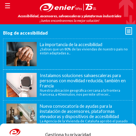
☰
Accesibilidad, ascensores, salvaescaleras y plataformas industriales
¡Juntos encontraremos la mejor solución!
Blog de accesibilidad
La importancia de la accesibilidad
¿Sabías que un 80% de las viviendas de nuestro país no
están adaptadas a...
Instalamos soluciones salvaescaleras para
personas con movilidad reducida, también en
Francia
Nuestra ubicación geográfica cercana a la frontera
francesa, a 40 minutos, nos permite ofrecer...
Nueva convocatoria de ayudas para la
instalación de ascensores, plataformas
elevadoras y dispositivos de accesibilidad
La Agencia de la Vivienda de Cataluña aprobó el pasado
15 de noviembre de...
Gestiona tu privacidad