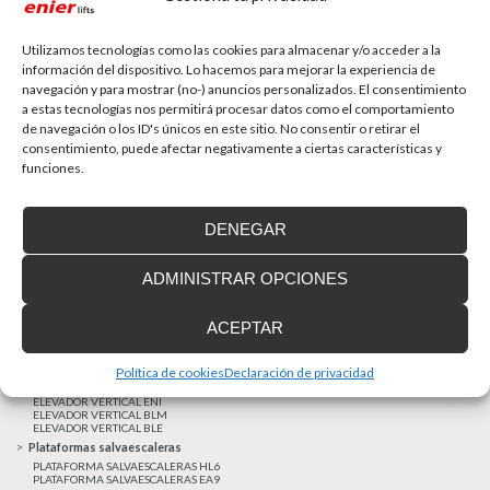
La accesibilidad universal es una prioridad
En la última década la accesibilidad universal se ha
convertido en una prioridad para...
Utilizamos tecnologías como las cookies para almacenar y/o acceder a la
información del dispositivo. Lo hacemos para mejorar la experiencia de
navegación y para mostrar (no-) anuncios personalizados. El consentimiento
a estas tecnologías nos permitirá procesar datos como el comportamiento
MAS NOTICIAS
de navegación o los ID's únicos en este sitio. No consentir o retirar el
consentimiento, puede afectar negativamente a ciertas características y
funciones.
Realizaciones recientes
Clientes satisfechos
DENEGAR
Financiación a medida
Aviso Legal
ADMINISTRAR OPCIONES
Proyecto cofinanzado por el Fondo Europeo de Desarrollo Regional
Ascensores unifamiliares
ACEPTAR
ELEVADOR UNIFAMILIAR EHP 05
ASCENSOR UNIFAMILIAR EH09
ASCENSOR UNIFAMILIAR EHS 17
Política de cookies
Declaración de privacidad
Elevadores verticales
ELEVADOR VERTICAL ENI
ELEVADOR VERTICAL BLM
ELEVADOR VERTICAL BLE
Plataformas salvaescaleras
PLATAFORMA SALVAESCALERAS HL6
PLATAFORMA SALVAESCALERAS EA9