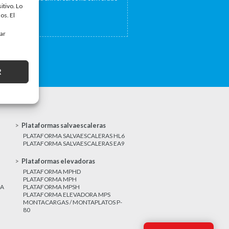
itivo. Lo
a...
os. El
tar
R
Plataformas salvaescaleras
PLATAFORMA SALVAESCALERAS HL6
PLATAFORMA SALVAESCALERAS EA9
Plataformas elevadoras
PLATAFORMA MPHD
PLATAFORMA MPH
CA
PLATAFORMA MPSH
PLATAFORMA ELEVADORA MPS
MONTACARGAS / MONTAPLATOS P-
80