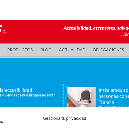
Accesibilidad, ascensores, salva
¡Ju
PRODUCTOS
BLOG
ACTUALIDAD
DELEGACIONES
la accesibilidad
Instalamos so
s viviendas de nuestro país no están
personas con 
Francia
Nuestra ubicación g
40 minutos, nos per
Gestiona tu privacidad
a de ayudas para la
La accesibilid
censores, plataformas
En la última década