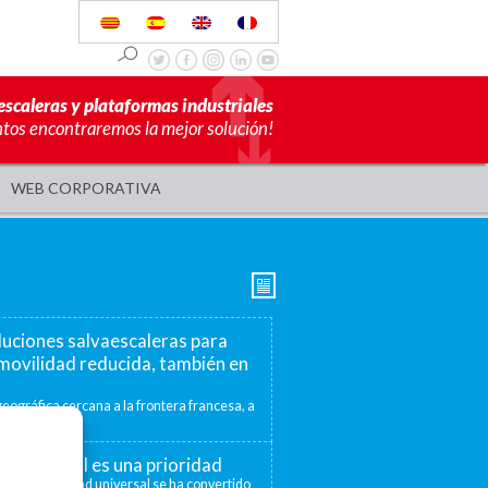
escaleras y plataformas industriales
ntos encontraremos la mejor solución!
WEB CORPORATIVA
luciones salvaescaleras para
movilidad reducida, también en
eográfica cercana a la frontera francesa, a
mite ofrecer...
ad universal es una prioridad
 la accesibilidad universal se ha convertido