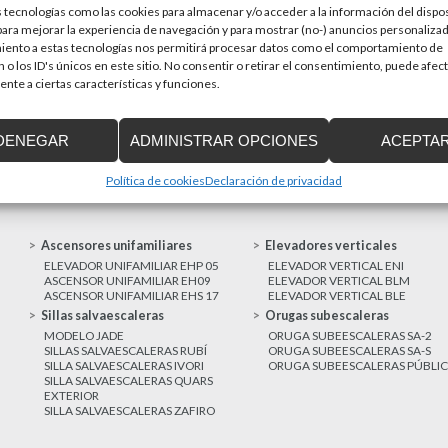
 tecnologías como las cookies para almacenar y/o acceder a la información del dispos
en una prioridad par
sitivos de accesibilidad
ra mejorar la experiencia de navegación y para mostrar (no-) anuncios personalizad
a de Cataluña aprobó el pasado 15 de
iento a estas tecnologías nos permitirá procesar datos como el comportamiento de
 o los ID's únicos en este sitio. No consentir o retirar el consentimiento, puede afec
nte a ciertas características y funciones.
MAS NOTICIAS
DENEGAR
ADMINISTRAR OPCIONES
ACEPTA
Política de cookies
Declaración de privacidad
Ascensores unifamiliares
Elevadores verticales
ELEVADOR UNIFAMILIAR EHP 05
ELEVADOR VERTICAL ENI
ASCENSOR UNIFAMILIAR EH09
ELEVADOR VERTICAL BLM
ASCENSOR UNIFAMILIAR EHS 17
ELEVADOR VERTICAL BLE
Sillas salvaescaleras
Orugas subescaleras
MODELO JADE
ORUGA SUBEESCALERAS SA-2
SILLAS SALVAESCALERAS RUBÍ
ORUGA SUBEESCALERAS SA-S
SILLA SALVAESCALERAS IVORI
ORUGA SUBEESCALERAS PÚBLI
SILLA SALVAESCALERAS QUARS
EXTERIOR
SILLA SALVAESCALERAS ZAFIRO