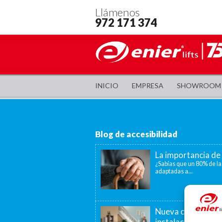
Llámenos
972 171 374
INICIO
EMPRESA
SHOWROOM
Blog de accesibilidad
La importancia de 
¿Sabías que un 80% de la
adaptadas a...
Nueva convocatori
instalación de as