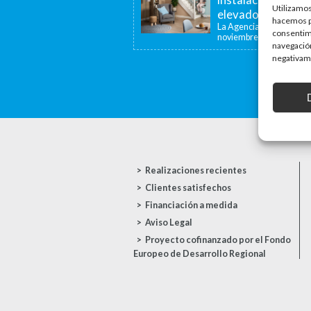
Utilizamos
elevadoras y dispo
hacemos pa
La Agencia de la Viviend
consentim
noviembre de...
navegación
negativame
Realizaciones recientes
Clientes satisfechos
Financiación a medida
Aviso Legal
Proyecto cofinanzado por el Fondo
Europeo de Desarrollo Regional