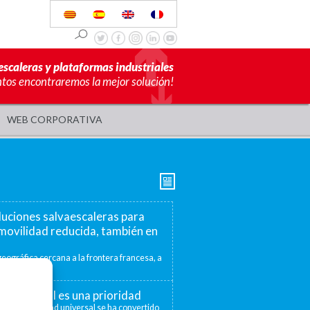
escaleras y plataformas industriales
ntos encontraremos la mejor solución!
WEB CORPORATIVA
luciones salvaescaleras para
movilidad reducida, también en
eográfica cercana a la frontera francesa, a
mite ofrecer...
ad universal es una prioridad
 la accesibilidad universal se ha convertido