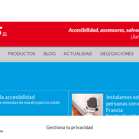
Accesibilidad, ascensores, salva
¡Ju
PRODUCTOS
BLOG
ACTUALIDAD
DELEGACIONES
la accesibilidad
Instalamos so
s viviendas de nuestro país no están
personas con 
Francia
Nuestra ubicación g
40 minutos, nos per
Gestiona tu privacidad
a de ayudas para la
La accesibilid
censores, plataformas
En la última década