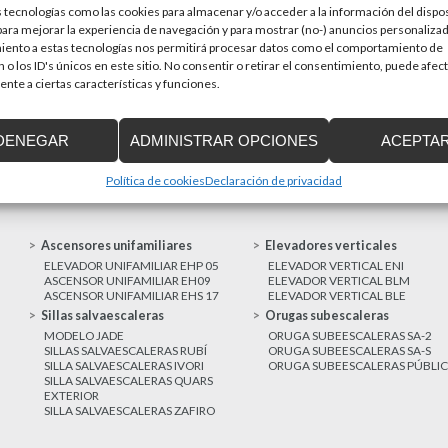
 tecnologías como las cookies para almacenar y/o acceder a la información del dispos
en una prioridad par
sitivos de accesibilidad
ra mejorar la experiencia de navegación y para mostrar (no-) anuncios personalizad
a de Cataluña aprobó el pasado 15 de
iento a estas tecnologías nos permitirá procesar datos como el comportamiento de
 o los ID's únicos en este sitio. No consentir o retirar el consentimiento, puede afec
nte a ciertas características y funciones.
MAS NOTICIAS
DENEGAR
ADMINISTRAR OPCIONES
ACEPTA
Política de cookies
Declaración de privacidad
Ascensores unifamiliares
Elevadores verticales
ELEVADOR UNIFAMILIAR EHP 05
ELEVADOR VERTICAL ENI
ASCENSOR UNIFAMILIAR EH09
ELEVADOR VERTICAL BLM
ASCENSOR UNIFAMILIAR EHS 17
ELEVADOR VERTICAL BLE
Sillas salvaescaleras
Orugas subescaleras
MODELO JADE
ORUGA SUBEESCALERAS SA-2
SILLAS SALVAESCALERAS RUBÍ
ORUGA SUBEESCALERAS SA-S
SILLA SALVAESCALERAS IVORI
ORUGA SUBEESCALERAS PÚBLI
SILLA SALVAESCALERAS QUARS
EXTERIOR
SILLA SALVAESCALERAS ZAFIRO