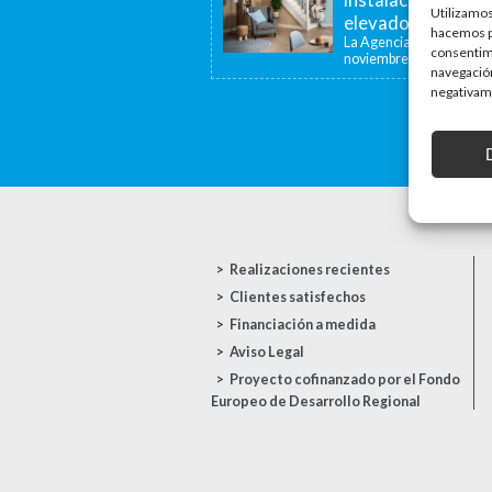
Utilizamos
elevadoras y dispo
hacemos pa
La Agencia de la Viviend
consentim
noviembre de...
navegación
negativame
Realizaciones recientes
Clientes satisfechos
Financiación a medida
Aviso Legal
Proyecto cofinanzado por el Fondo
Europeo de Desarrollo Regional