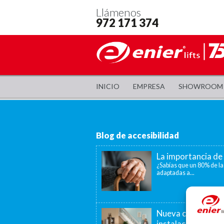
Llámenos
972 171 374
INICIO
EMPRESA
SHOWROOM
Blog de accesibilidad
La importancia de 
¿Sabías que un 80% de la
adaptadas a...
Nueva convocatori
instalación de as