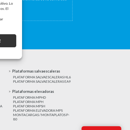
itivo. Lo
a...
os. El
tar
R
Plataformas salvaescaleras
PLATAFORMA SALVAESCALERAS HL6
PLATAFORMA SALVAESCALERAS EA9
Plataformas elevadoras
PLATAFORMA MPHD
PLATAFORMA MPH
CA
PLATAFORMA MPSH
PLATAFORMA ELEVADORA MPS
MONTACARGAS / MONTAPLATOS P-
80