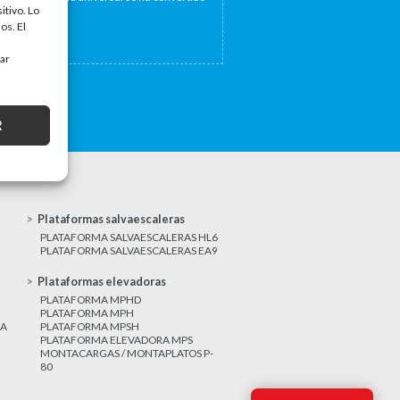
itivo. Lo
a...
os. El
tar
R
Plataformas salvaescaleras
PLATAFORMA SALVAESCALERAS HL6
PLATAFORMA SALVAESCALERAS EA9
Plataformas elevadoras
PLATAFORMA MPHD
PLATAFORMA MPH
CA
PLATAFORMA MPSH
PLATAFORMA ELEVADORA MPS
MONTACARGAS / MONTAPLATOS P-
80