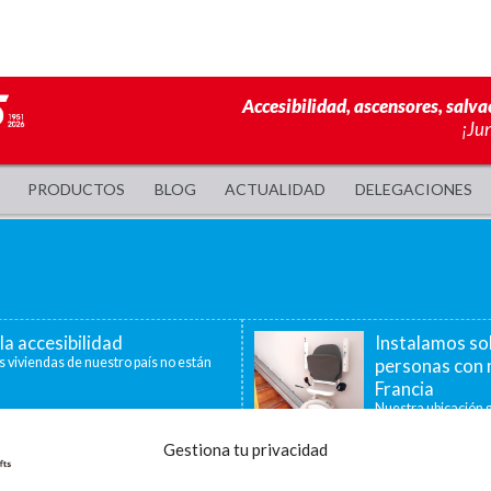
Accesibilidad, ascensores, salva
¡Ju
PRODUCTOS
BLOG
ACTUALIDAD
DELEGACIONES
la accesibilidad
Instalamos so
s viviendas de nuestro país no están
personas con 
Francia
Nuestra ubicación g
40 minutos, nos per
Gestiona tu privacidad
a de ayudas para la
La accesibilid
censores, plataformas
En la última década