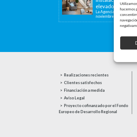
Utilizamos
elevadoras y dispo
hacemos pa
La Agencia de la Viviend
consentim
noviembre de...
navegación
negativame
Realizaciones recientes
Clientes satisfechos
Financiación a medida
Aviso Legal
Proyecto cofinanzado por el Fondo
Europeo de Desarrollo Regional