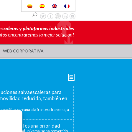
escaleras y plataformas industriales
ntos encontraremos la mejor solución!
WEB CORPORATIVA
luciones salvaescaleras para
movilidad reducida, también en
eográfica cercana a la frontera francesa, a
mite ofrecer...
ad universal es una prioridad
 la accesibilidad universal se ha convertido