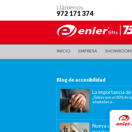
Llámenos
972 171 374
INICIO
EMPRESA
SHOWROOM
Blog de accesibilidad
La importancia de 
¿Sabías que un 80% de la
adaptadas a...
Nueva convocatori
instalación de as