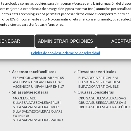
 tecnologías como las cookies para almacenar y/o acceder a la información del dispos
en una prioridad par
sitivos de accesibilidad
ra mejorar la experiencia de navegación y para mostrar (no-) anuncios personalizad
a de Cataluña aprobó el pasado 15 de
iento a estas tecnologías nos permitirá procesar datos como el comportamiento de
 o los ID's únicos en este sitio. No consentir o retirar el consentimiento, puede afec
nte a ciertas características y funciones.
MAS NOTICIAS
DENEGAR
ADMINISTRAR OPCIONES
ACEPTA
Política de cookies
Declaración de privacidad
Ascensores unifamiliares
Elevadores verticales
ELEVADOR UNIFAMILIAR EHP 05
ELEVADOR VERTICAL ENI
ASCENSOR UNIFAMILIAR EH09
ELEVADOR VERTICAL BLM
ASCENSOR UNIFAMILIAR EHS 17
ELEVADOR VERTICAL BLE
Sillas salvaescaleras
Orugas subescaleras
MODELO JADE
ORUGA SUBEESCALERAS SA-2
SILLAS SALVAESCALERAS RUBÍ
ORUGA SUBEESCALERAS SA-S
SILLA SALVAESCALERAS IVORI
ORUGA SUBEESCALERAS PÚBLI
SILLA SALVAESCALERAS QUARS
EXTERIOR
SILLA SALVAESCALERAS ZAFIRO