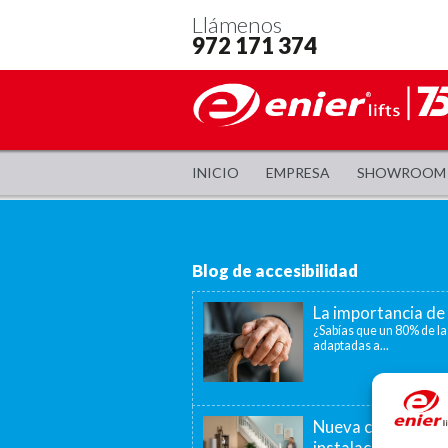
Llámenos
972 171 374
INICIO
EMPRESA
SHOWROOM
Blog de accesibilidad
La importancia de 
¿Sabías que un 80% de la
adaptadas a...
Nueva convocatori
instalación de as