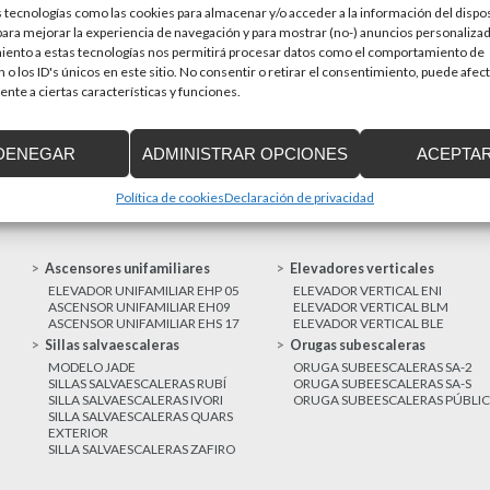
 tecnologías como las cookies para almacenar y/o acceder a la información del dispos
en una prioridad par
sitivos de accesibilidad
ra mejorar la experiencia de navegación y para mostrar (no-) anuncios personalizad
a de Cataluña aprobó el pasado 15 de
iento a estas tecnologías nos permitirá procesar datos como el comportamiento de
 o los ID's únicos en este sitio. No consentir o retirar el consentimiento, puede afec
nte a ciertas características y funciones.
MAS NOTICIAS
DENEGAR
ADMINISTRAR OPCIONES
ACEPTA
Política de cookies
Declaración de privacidad
Ascensores unifamiliares
Elevadores verticales
ELEVADOR UNIFAMILIAR EHP 05
ELEVADOR VERTICAL ENI
ASCENSOR UNIFAMILIAR EH09
ELEVADOR VERTICAL BLM
ASCENSOR UNIFAMILIAR EHS 17
ELEVADOR VERTICAL BLE
Sillas salvaescaleras
Orugas subescaleras
MODELO JADE
ORUGA SUBEESCALERAS SA-2
SILLAS SALVAESCALERAS RUBÍ
ORUGA SUBEESCALERAS SA-S
SILLA SALVAESCALERAS IVORI
ORUGA SUBEESCALERAS PÚBLI
SILLA SALVAESCALERAS QUARS
EXTERIOR
SILLA SALVAESCALERAS ZAFIRO