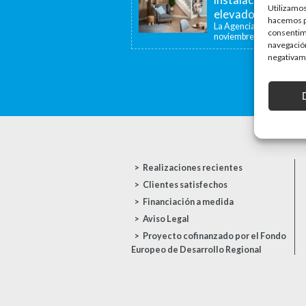
Utilizamos
elevadoras y dispo
hacemos pa
La Agencia de la Viviend
consentim
noviembre de...
navegación
negativame
Realizaciones recientes
Clientes satisfechos
Financiación a medida
Aviso Legal
Proyecto cofinanzado por el Fondo
Europeo de Desarrollo Regional