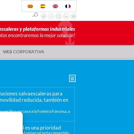
escaleras y plataformas industriales
ntos encontraremos la mejor solución!
WEB CORPORATIVA
luciones salvaescaleras para
movilidad reducida, también en
eográfica cercana a la frontera francesa, a
mite ofrecer...
ad universal es una prioridad
 la accesibilidad universal se ha convertido