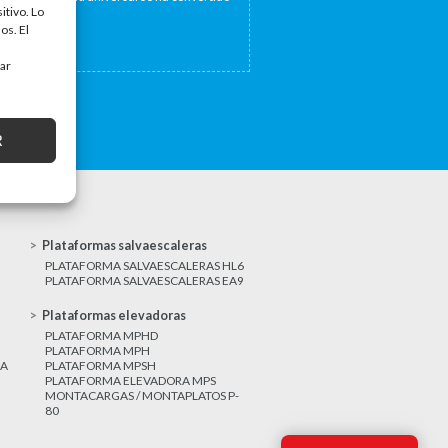
itivo. Lo
a...
os. El
tar
R
Plataformas salvaescaleras
PLATAFORMA SALVAESCALERAS HL6
PLATAFORMA SALVAESCALERAS EA9
Plataformas elevadoras
PLATAFORMA MPHD
PLATAFORMA MPH
CA
PLATAFORMA MPSH
PLATAFORMA ELEVADORA MPS
MONTACARGAS / MONTAPLATOS P-
80