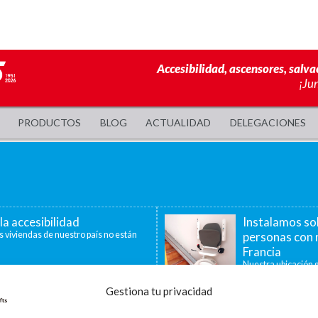
Accesibilidad, ascensores, salva
¡Ju
PRODUCTOS
BLOG
ACTUALIDAD
DELEGACIONES
la accesibilidad
Instalamos so
s viviendas de nuestro país no están
personas con 
Francia
Nuestra ubicación g
40 minutos, nos per
Gestiona tu privacidad
a de ayudas para la
La accesibilid
censores, plataformas
En la última década