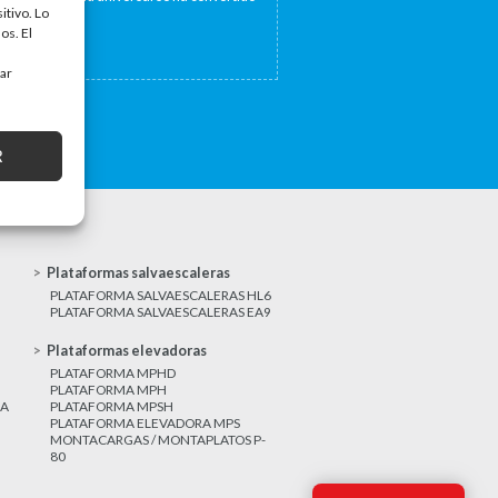
itivo. Lo
a...
os. El
tar
R
Plataformas salvaescaleras
PLATAFORMA SALVAESCALERAS HL6
PLATAFORMA SALVAESCALERAS EA9
Plataformas elevadoras
PLATAFORMA MPHD
PLATAFORMA MPH
CA
PLATAFORMA MPSH
PLATAFORMA ELEVADORA MPS
MONTACARGAS / MONTAPLATOS P-
80