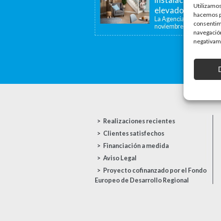
Utilizamos
elevadoras y dispo
hacemos pa
La Agencia de la Viviend
consentim
noviembre de...
navegación
negativame
Realizaciones recientes
Clientes satisfechos
Financiación a medida
Aviso Legal
Proyecto cofinanzado por el Fondo
Europeo de Desarrollo Regional