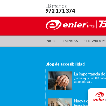
Llámenos
972 171 374
INICIO
EMPRESA
SHOWROOM
Blog de accesibilidad
La importancia de 
¿Sabías que un 80% de la
adaptadas a...
Nueva convocatori
instalación de as