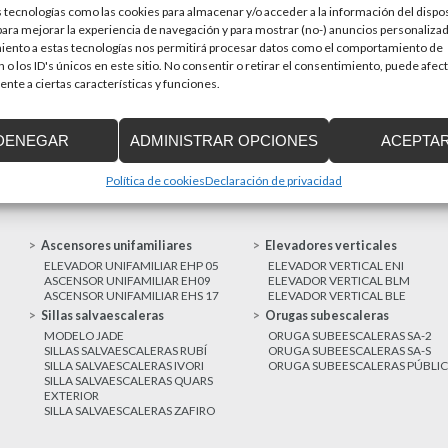
 tecnologías como las cookies para almacenar y/o acceder a la información del dispos
en una prioridad par
sitivos de accesibilidad
ra mejorar la experiencia de navegación y para mostrar (no-) anuncios personalizad
a de Cataluña aprobó el pasado 15 de
iento a estas tecnologías nos permitirá procesar datos como el comportamiento de
 o los ID's únicos en este sitio. No consentir o retirar el consentimiento, puede afec
nte a ciertas características y funciones.
MAS NOTICIAS
DENEGAR
ADMINISTRAR OPCIONES
ACEPTA
Política de cookies
Declaración de privacidad
Ascensores unifamiliares
Elevadores verticales
ELEVADOR UNIFAMILIAR EHP 05
ELEVADOR VERTICAL ENI
ASCENSOR UNIFAMILIAR EH09
ELEVADOR VERTICAL BLM
ASCENSOR UNIFAMILIAR EHS 17
ELEVADOR VERTICAL BLE
Sillas salvaescaleras
Orugas subescaleras
MODELO JADE
ORUGA SUBEESCALERAS SA-2
SILLAS SALVAESCALERAS RUBÍ
ORUGA SUBEESCALERAS SA-S
SILLA SALVAESCALERAS IVORI
ORUGA SUBEESCALERAS PÚBLI
SILLA SALVAESCALERAS QUARS
EXTERIOR
SILLA SALVAESCALERAS ZAFIRO