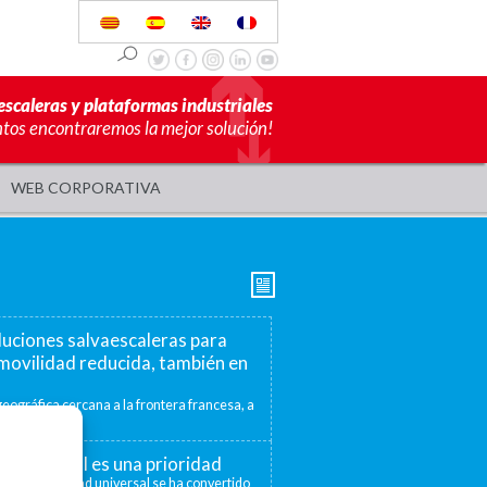
escaleras y plataformas industriales
ntos encontraremos la mejor solución!
WEB CORPORATIVA
luciones salvaescaleras para
movilidad reducida, también en
eográfica cercana a la frontera francesa, a
mite ofrecer...
ad universal es una prioridad
 la accesibilidad universal se ha convertido