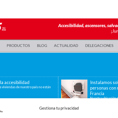
Accesibilidad, ascensores, salva
¡Ju
PRODUCTOS
BLOG
ACTUALIDAD
DELEGACIONES
la accesibilidad
Instalamos so
s viviendas de nuestro país no están
personas con 
Francia
Nuestra ubicación g
40 minutos, nos per
Gestiona tu privacidad
a de ayudas para la
La accesibilid
censores, plataformas
En la última década