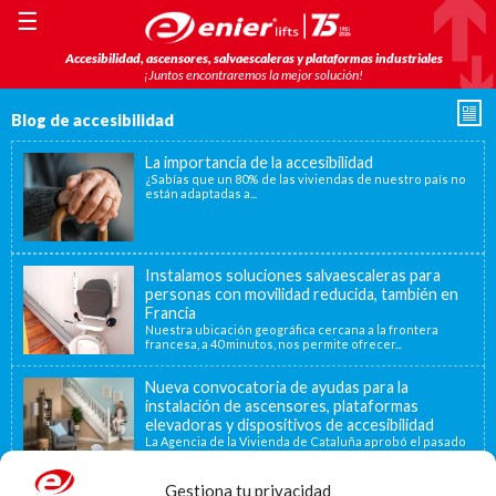
☰
Accesibilidad, ascensores, salvaescaleras y plataformas industriales
¡Juntos encontraremos la mejor solución!
Blog de accesibilidad
La importancia de la accesibilidad
¿Sabías que un 80% de las viviendas de nuestro país no
están adaptadas a...
Instalamos soluciones salvaescaleras para
personas con movilidad reducida, también en
Francia
Nuestra ubicación geográfica cercana a la frontera
francesa, a 40 minutos, nos permite ofrecer...
Nueva convocatoria de ayudas para la
instalación de ascensores, plataformas
elevadoras y dispositivos de accesibilidad
La Agencia de la Vivienda de Cataluña aprobó el pasado
15 de noviembre de...
Gestiona tu privacidad