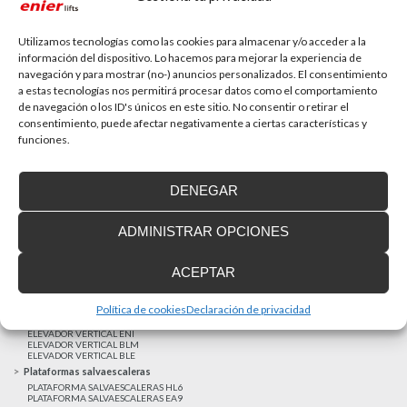
La accesibilidad universal es una prioridad
En la última década la accesibilidad universal se ha
convertido en una prioridad para...
Utilizamos tecnologías como las cookies para almacenar y/o acceder a la
información del dispositivo. Lo hacemos para mejorar la experiencia de
navegación y para mostrar (no-) anuncios personalizados. El consentimiento
a estas tecnologías nos permitirá procesar datos como el comportamiento
MAS NOTICIAS
de navegación o los ID's únicos en este sitio. No consentir o retirar el
consentimiento, puede afectar negativamente a ciertas características y
funciones.
Realizaciones recientes
Clientes satisfechos
DENEGAR
Financiación a medida
Aviso Legal
ADMINISTRAR OPCIONES
Proyecto cofinanzado por el Fondo Europeo de Desarrollo Regional
Ascensores unifamiliares
ACEPTAR
ELEVADOR UNIFAMILIAR EHP 05
ASCENSOR UNIFAMILIAR EH09
ASCENSOR UNIFAMILIAR EHS 17
Política de cookies
Declaración de privacidad
Elevadores verticales
ELEVADOR VERTICAL ENI
ELEVADOR VERTICAL BLM
ELEVADOR VERTICAL BLE
Plataformas salvaescaleras
PLATAFORMA SALVAESCALERAS HL6
PLATAFORMA SALVAESCALERAS EA9